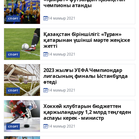
чемпионы атанды
14 мамыр 2021
СПОРТ
Қазақстан біріншілігі: «Тұран»
қатарынан үшінші мәрте жеңіске
жетті
14 мамыр 2021
СПОРТ
2023 жылғы УЕФА Чемпиондар
лигасының финалы Ыстанбұлда
өтеді
14 мамыр 2021
СПОРТ
Хоккей клубтарын бюджеттен
қаржыландыру 1,2 млрд теңгеден
аспауы керек - министр
14 мамыр 2021
СПОРТ