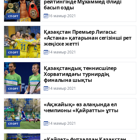
рейтингінде Мұхаммед Әлиді
басып озды
16 мамыр 2021
СПОРТ
Қазақстан Премьер Лигасы:
«Астана» қатарынан сегізінші рет
жеңіске жетті
14 мамыр 2021
СПОРТ
Қазақстандық теннисшілер
Хорватиядағы турнирдің
финалына шықты
14 мамыр 2021
СПОРТ
«Ақжайық» өз алаңында ел
чемпионы «Қайратты» ұтты
14 мамыр 2021
СПОРТ
«Қайрат» футзалдан Қазақстан