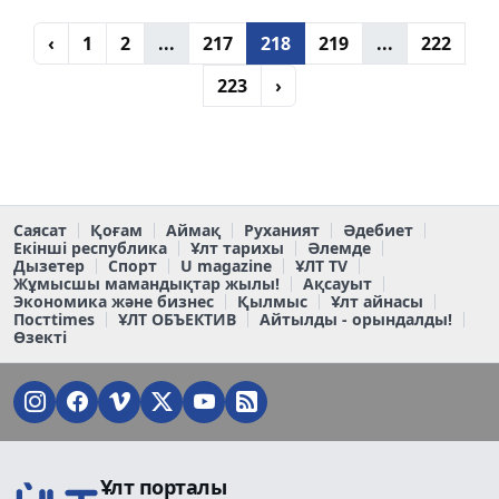
‹
1
2
...
217
218
219
...
222
223
›
Саясат
Қоғам
Аймақ
Руханият
Әдебиет
Екінші республика
Ұлт тарихы
Әлемде
Дызетер
Спорт
U magazine
ҰЛТ TV
Жұмысшы мамандықтар жылы!
Ақсауыт
Экономика және бизнес
Қылмыс
Ұлт айнасы
Постtimes
ҰЛТ ОБЪЕКТИВ
Айтылды - орындалды!
Өзекті
Ұлт порталы