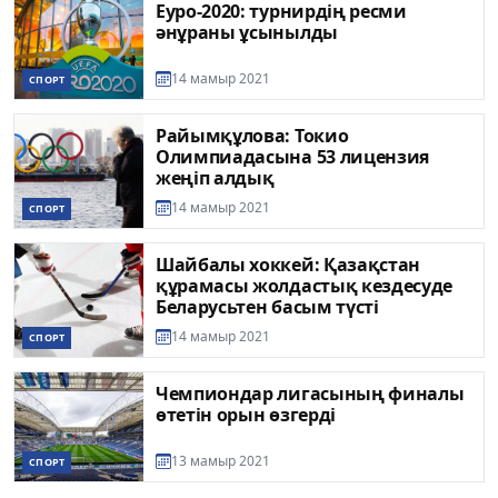
Еуро-2020: турнирдің ресми
әнұраны ұсынылды
14 мамыр 2021
СПОРТ
Райымқұлова: Токио
Олимпиадасына 53 лицензия
жеңіп алдық
14 мамыр 2021
СПОРТ
Шайбалы хоккей: Қазақстан
құрамасы жолдастық кездесуде
Беларусьтен басым түсті
14 мамыр 2021
СПОРТ
Чемпиондар лигасының финалы
өтетін орын өзгерді
13 мамыр 2021
СПОРТ