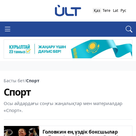
Қаз
Төте
Lat
Рус
Басты бет
/
Спорт
Спорт
Осы айдардағы соңғы жаңалықтар мен материалдар
«Спорт».
Головкин ең үздік боксшылар