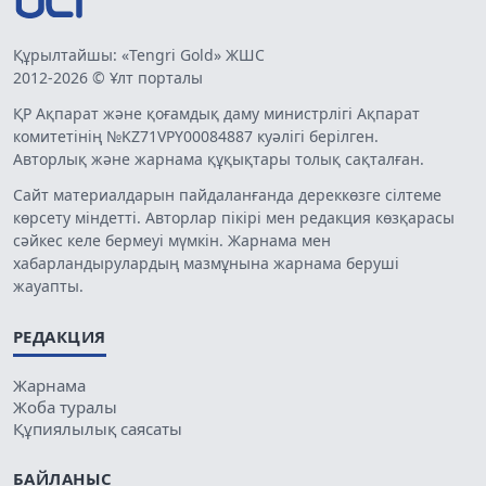
Құрылтайшы: «Tengri Gold» ЖШС
2012-2026 © Ұлт порталы
ҚР Ақпарат және қоғамдық даму министрлігі Ақпарат
комитетінің №KZ71VPY00084887 куәлігі берілген.
Авторлық және жарнама құқықтары толық сақталған.
Сайт материалдарын пайдаланғанда дереккөзге сілтеме
көрсету міндетті. Авторлар пікірі мен редакция көзқарасы
сәйкес келе бермеуі мүмкін. Жарнама мен
хабарландырулардың мазмұнына жарнама беруші
жауапты.
РЕДАКЦИЯ
Жарнама
Жоба туралы
Құпиялылық саясаты
БАЙЛАНЫС