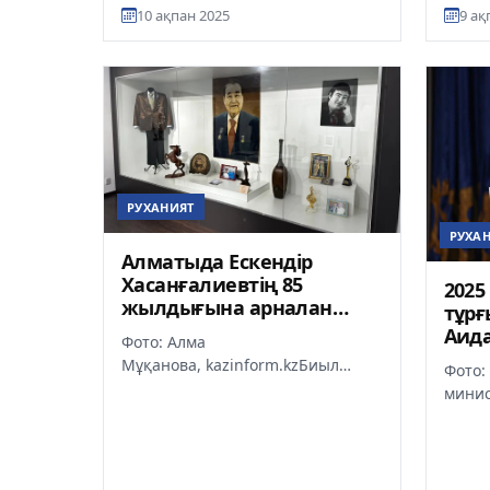
Респу
10 ақпан 2025
9 ақ
мамандықтарының...
Чуньл
жо...
РУХАНИЯТ
РУХА
Алматыда Ескендір
Хасанғалиевтің 85
2025
жылдығына арналан
тұрғ
көрме ашылды
Аида
Фото: Алма
пен 
Мұқанова, kazinform.kzБиыл
Фото:
басы
Қазақстанның Халық әртісі, әйгілі
минис
композитор, талантты әнші
ақпар
Ескендір Хасанға...
Балае
ақпар