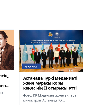
РУХАНИЯТ
сің,
Астанада Түркі мәдениеті
және мұрасы қоры
аев
кеңесінің ІІ отырысы өтті
ін, 9
Фото: ҚР Мәдениет және ақпарат
министрлігіАстанада ҚР
н