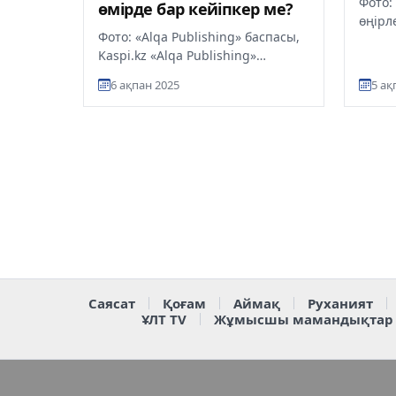
Фото:
өмірде бар кейіпкер ме?
өңірл
Фото: «Alqa Publishing» баспасы,
күнде
Kaspi.kz «Alqa Publishing»
алды.
баспасының «Алқа» грантын
көрер
6 ақпан 2025
5 ақ
иеленген қаламгер Гүлзейнеп С...
Саясат
Қоғам
Аймақ
Руханият
ҰЛТ TV
Жұмысшы мамандықтар