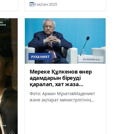
Мәдениет және ақпарат
9 ақпан 2025
министрі Аида Балаеваның
төрағалығымен...
РУХАНИЯТ
Мереке Құлкенов өнер
адамдарын біреуді
қаралап, хат жаза
бермеуге шақырды
Фото: Арман МұхатовМәдениет
және ақпарат министрлігінің
кеңейтілген алқа отырысында
Қазақстан Жазушылар одағының
тө...