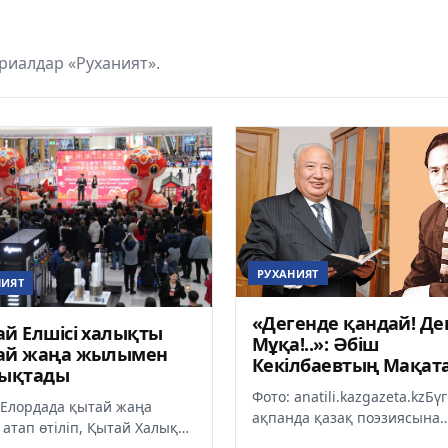
риалдар «Руханият».
РУХАНИЯТ
НИЯТ
«Дегенде қандай! Деп
й Елшісі халықты
Мұқа!..»: Әбіш
ай жаңа жылымен
Кекілбаевтың Мақат
тықтады
туралы естелігі
Фото: anatili.kazgazeta.kzБүг
Елордада қытай жаңа
ақпанда қазақ поэзиясына
атап өтіліп, Қытай Халық
ерекше серпін әкелген ақы