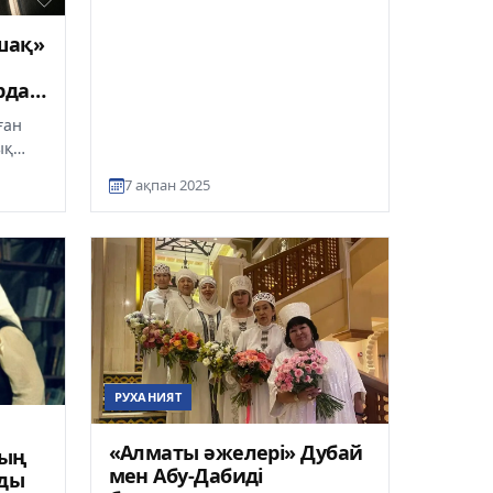
шақ»
рда
ған
ық
7 ақпан 2025
РУХАНИЯТ
«Алматы әжелері» Дубай
тың
мен Абу-Дабиді
зды