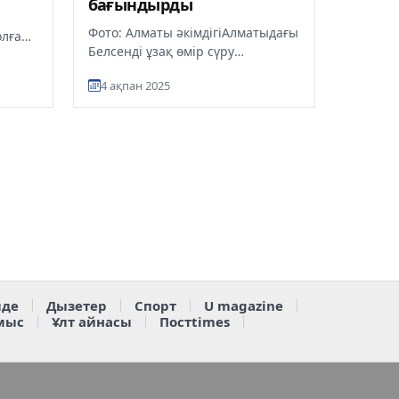
бағындырды
Фото: Алматы әкімдігіАлматыдағы
олған
Белсенді ұзақ өмір сүру
орталығында құрылған «Алматы
4 ақпан 2025
әжелері» жасы үлкен сәнгерлер...
де
Дызетер
Спорт
U magazine
мыс
Ұлт айнасы
Постtimes