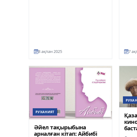
8 ақпан 2025
7 ақ
РУХА
РУХАНИЯТ
Қаза
кино
Әйел тақырыбына
бас
арналған кітап: Айбибі