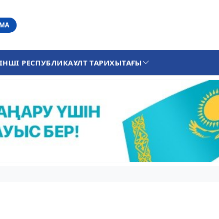
АМА
ІНШІ РЕСПУБЛИКА
ҰЛТ ТАРИХЫ
ТАҒЫ