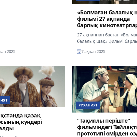
«Болмаған балалық 
фильмі 27 ақпанда
барлық кинотеатрла
көрсетіле бастайды
27 ақпаннан бастап «Болма
балалық шақ» фильмі барл
кинотеатрларда көрсетіле
пан 2025
7 ақпан 2025
бастайды, деп хабарлайды
Ult.kz.«Б...
НИЯТ
РУХАНИЯТ
қстанда қазақ
"Тақиялы періште"
сының күндері
фильміндегі Тайлақ
талды
прототипі өмірден о