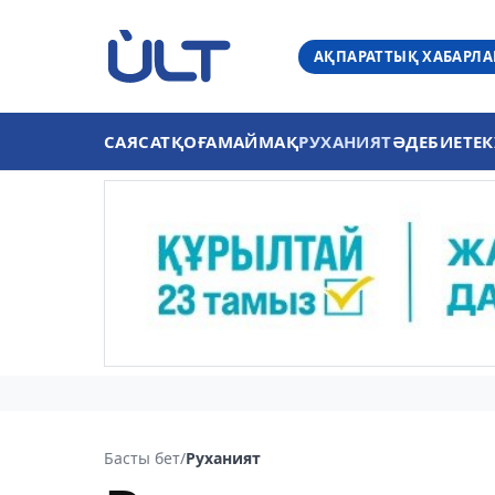
АҚПАРАТТЫҚ ХАБАРЛ
САЯСАТ
ҚОҒАМ
АЙМАҚ
РУХАНИЯТ
ӘДЕБИЕТ
ЕК
Басты бет
/
Руханият