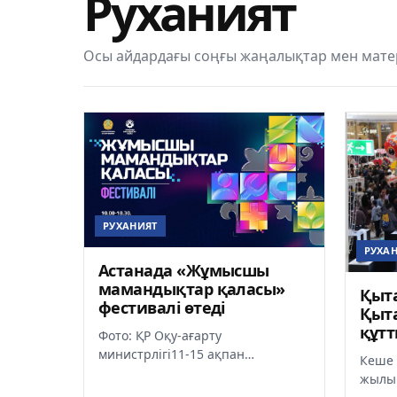
Руханият
Осы айдардағы соңғы жаңалықтар мен мате
РУХАНИЯТ
РУХА
Астанада «Жұмысшы
мамандықтар қаласы»
Қыта
фестивалі өтеді
Қыт
құт
Фото: ҚР Оқу-ағарту
министрлігі11-15 ақпан
Кеше 
аралығында елордада Мемлекет
жылы 
басшысы жариялаған Жұмысшы