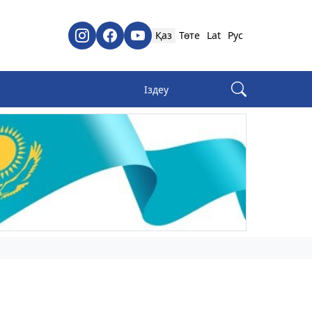
Қаз
Төте
Lat
Рус