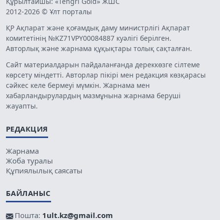
Құрылтайшы: «Tengri Gold» ЖШС
2012-2026 © Ұлт порталы
ҚР Ақпарат және қоғамдық даму министрлігі Ақпарат
комитетінің №KZ71VPY00084887 куәлігі берілген.
Авторлық және жарнама құқықтары толық сақталған.
Сайт материалдарын пайдаланғанда дереккөзге сілтеме
көрсету міндетті. Авторлар пікірі мен редакция көзқарасы
сәйкес келе бермеуі мүмкін. Жарнама мен
хабарландырулардың мазмұнына жарнама беруші
жауапты.
РЕДАКЦИЯ
Жарнама
Жоба туралы
Құпиялылық саясаты
БАЙЛАНЫС
Пошта:
1ult.kz@gmail.com