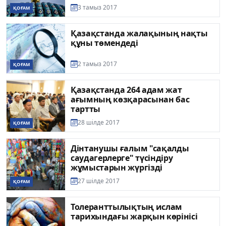
3 тамыз 2017
ҚОҒАМ
Қазақстанда жалақының нақты
құны төмендеді
2 тамыз 2017
ҚОҒАМ
Қазақстанда 264 адам жат
ағымның көзқарасынан бас
тартты
28 шілде 2017
ҚОҒАМ
Дінтанушы ғалым "сақалды
саудагерлерге" түсіндіру
жұмыстарын жүргізді
27 шілде 2017
ҚОҒАМ
Толеранттылықтың ислам
тарихындағы жарқын көрінісі