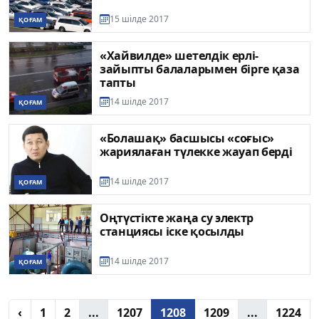
15 шілде 2017
ҚОҒАМ
«Хайвилде» шетелдік ерлі-
зайыпты балаларымен бірге қаза
тапты
14 шілде 2017
ҚОҒАМ
«Болашақ» басшысы «соғыс»
жариялаған түлекке жауап берді
14 шілде 2017
ҚОҒАМ
Оңтүстікте жаңа су электр
станциясы іске қосылды
14 шілде 2017
ҚОҒАМ
‹
1
2
...
1207
1208
1209
...
1224