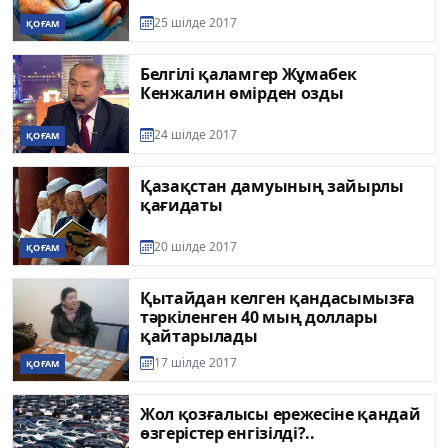
25 шілде 2017
ҚОҒАМ
Белгілі қаламгер Жұмабек
Кенжалин өмірден озды
24 шілде 2017
ҚОҒАМ
Қазақстан дамуының зайырлы
қағидаты
20 шілде 2017
ҚОҒАМ
Қытайдан келген қандасымызға
тәркіленген 40 мың доллары
қайтарылады
17 шілде 2017
ҚОҒАМ
Жол қозғалысы ережесіне қандай
өзгерістер енгізілді?..