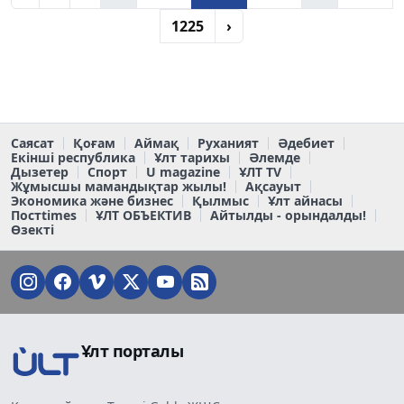
1225
›
Саясат
Қоғам
Аймақ
Руханият
Әдебиет
Екінші республика
Ұлт тарихы
Әлемде
Дызетер
Спорт
U magazine
ҰЛТ TV
Жұмысшы мамандықтар жылы!
Ақсауыт
Экономика және бизнес
Қылмыс
Ұлт айнасы
Постtimes
ҰЛТ ОБЪЕКТИВ
Айтылды - орындалды!
Өзекті
Ұлт порталы