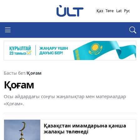
Қаз
Төте
Lat
Рус
Басты бет
/
Қоғам
Қоғам
Осы айдардағы соңғы жаңалықтар мен материалдар
«Қоғам».
Қазақстан имамдарына қанша
жалақы төленеді