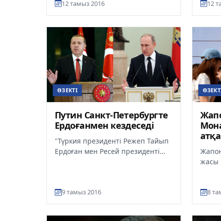
12 тамыз 2016
12 т
ұсталғандард...
хан м
ӨЗЕКТІ
ӨЗЕКТ
Путин Санкт-Петербургте
Жап
Ердоғанмен кездеседі
Мона
атқ
"Түркия президенті Режеп Тайып
бар
Ердоған мен Ресей президенті
Жапон
Владимир Путин бүгін екі ел
жасы 
қарым-қатынасындағы шиеле...
денса
импер
9 тамыз 2016
8 та
қиынд