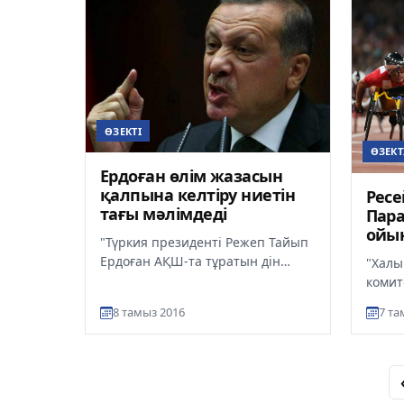
ӨЗЕКТІ
ӨЗЕКТ
Ердоған өлім жазасын
қалпына келтіру ниетін
Ресе
тағы мәлімдеді
Пар
ойын
"Түркия президенті Режеп Тайып
Ердоған АҚШ-та тұратын дін
"Халы
қайраткері Фетхулл Гүленді
комит
мемлекеттік төңкеріс жасауға...
7 қыр
8 тамыз 2016
7 та
Пара
Ресе..