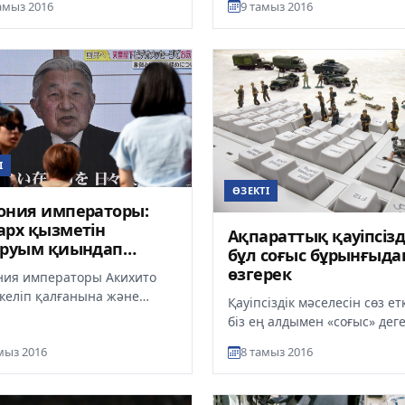
амыз 2016
9 тамыз 2016
ен Кейкі батырд...
І
ӨЗЕКТІ
ония императоры:
рх қызметін
Ақпараттық қауіпсізд
аруым қиындап
бұл соғыс бұрынғыда
ады
өзгерек
ия императоры Акихито
келіп қалғанына және
Қауіпсіздік мәселесін сөз е
улығына байланысты
біз ең алдымен «соғыс» дег
атор міндетін атқаруы
ұғымды көз алдымызға
мыз 2016
8 тамыз 2016
ап б...
елестетеміз. Автомат асынға