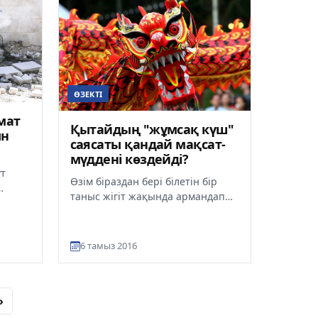
ӨЗЕКТІ
мат
Қытайдың "жұмсақ күш"
ын
саясаты қандай мақсат-
мүддені көздейді?
ұт
Өзім біраздан бері білетін бір
таныс жігіт жақында армандап
ың
жүріп АҚШ-қа барып қайтты. Әлгі
ін
азамат Американы арма...
6 тамыз 2016
›