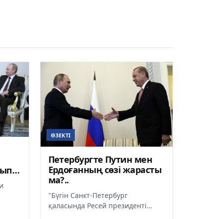
ӨЗЕКТІ
Петербургте Путин мен
Ердоғанның сөзі жарасты
лып
ма?..
ірі
и
"Бүгін Санкт-Петербург
қаласында Ресей президенті
Тайип
Владимир Путин мен Түркия
...