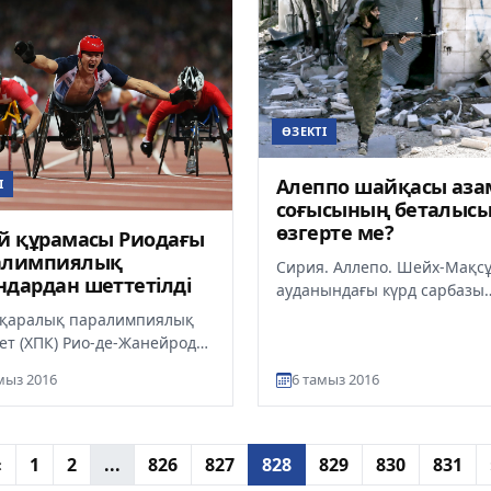
ӨЗЕКТІ
Алеппо шайқасы аза
І
соғысының беталыс
өзгерте ме?
й құрамасы Риодағы
алимпиялық
Сирия. Аллепо. Шейх-Мақс
дардан шеттетілді
ауданындағы күрд сарбазы
Сириядағы азамат соғысын
қаралық паралимпиялық
мән-мағынасын түсіну мүмк
ет (ХПК) Рио-де-Жанейрода
еме...
күйекте басталатын
мыз 2016
6 тамыз 2016
лимпиялық ойындардан
.
‹
1
2
...
826
827
828
829
830
831