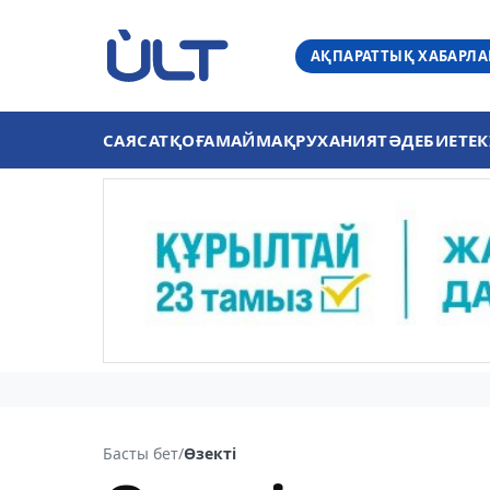
АҚПАРАТТЫҚ ХАБАРЛ
САЯСАТ
ҚОҒАМ
АЙМАҚ
РУХАНИЯТ
ӘДЕБИЕТ
ЕК
Басты бет
/
Өзекті