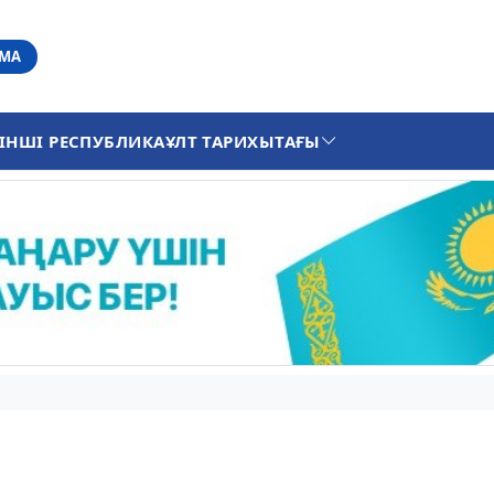
АМА
ІНШІ РЕСПУБЛИКА
ҰЛТ ТАРИХЫ
ТАҒЫ