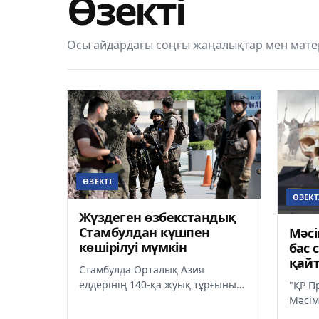
Өзекті
Осы айдардағы соңғы жаңалықтар мен матер
ӨЗЕКТІ
ӨЗЕКТ
Жүздеген өзбекстандық
Стамбулдан күшпен
Мәс
көшірілуі мүмкін
бас 
қай
Стамбулда Орталық Азия
елдерінің 140-қа жуық тұрғыны
"ҚР П
ұсталды. Азаттық радиосының
Мәсім
мәліметі бойынша,
Медве