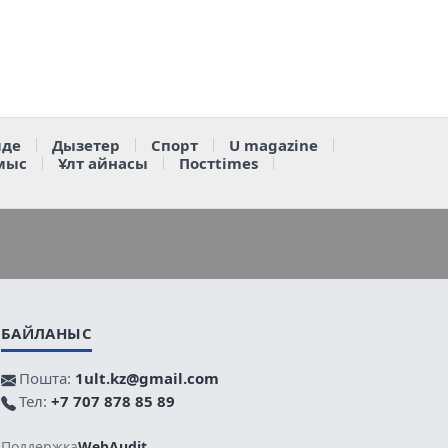
де
Дызетер
Спорт
U magazine
мыс
Ұлт айнасы
Постtimes
БАЙЛАНЫС
Пошта:
1ult.kz@gmail.com
Тел:
+7 707 878 85 89
Поддержка
WebAudit