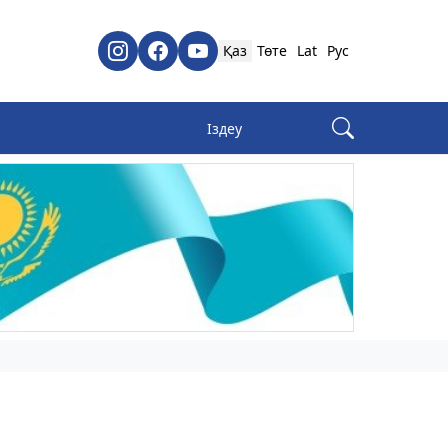
Қаз
Төте
Lat
Рус