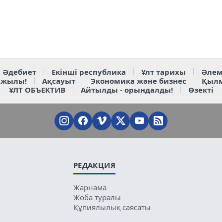
Әдебиет
Екінші республика
Ұлт тарихы
Әлем
 жылы!
Ақсауыт
Экономика және бизнес
Қыл
ҰЛТ ОБЪЕКТИВ
Айтылды - орындалды!
Өзекті
РЕДАКЦИЯ
Жарнама
Жоба туралы
Құпиялылық саясаты