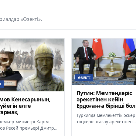
иалдар «Өзекті».
ӨЗЕКТІ
І
Путин: Мемтөңкеріс
імов Кенесарының
әрекетінен кейін
сүйегін елге
Ердоғанға бірінші бо
тармақ
хабарласқандардың б
Түркияда мемлекеттік әскер
болдым (Видео)
ремьер-министрі Кәрім
төңкеріс жасау әрекетінен
ов Ресей премьері Дмитрий
кейін ел президенті Режеп 
девпен кездесіп, Кенесары
Ердоғанға бірінші болып қоң