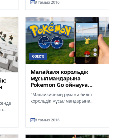
9 тамыз 2016
президенті Реджеп Тайип
Ердоғанның ар...
ӨЗЕКТІ
Малайзия корольдік
мұсылмандарына
ік:
Pokemon Go ойнауға
н
тыйым салды
"Малайзияның рухани билігі
корольдік мұсылмандарына
ткенде
атақты Pokemon Go ойынын
ен
ойнауға тыйым салды. Бұл
8 тамыз 2016
туралы ел...
н...