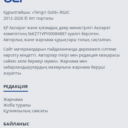
Құрылтайшы: «Tengri Gold» ЖШС
2012-2026 © Ұлт порталы
ҚР Ақпарат және қоғамдық даму министрлігі Ақпарат
комитетінің №KZ71VPY00084887 куәлігі берілген.
Авторлық және жарнама құқықтары толық сақталған.
Сайт материалдарын пайдаланғанда дереккөзге сілтеме
көрсету міндетті. Авторлар пікірі мен редакция көзқарасы
сәйкес келе бермеуі мүмкін. Жарнама мен
хабарландырулардың мазмұнына жарнама беруші
жауапты.
РЕДАКЦИЯ
Жарнама
Жоба туралы
Құпиялылық саясаты
БАЙЛАНЫС