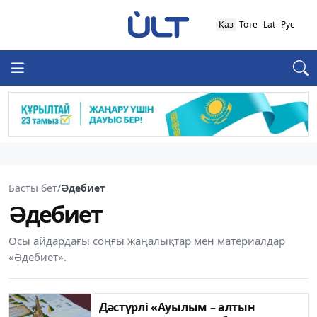
Қаз
Төте
Lat
Рус
Басты бет
/
Әдебиет
Әдебиет
Осы айдардағы соңғы жаңалықтар мен материалдар
«Әдебиет».
Дәстүрлі «Ауылым – алтын