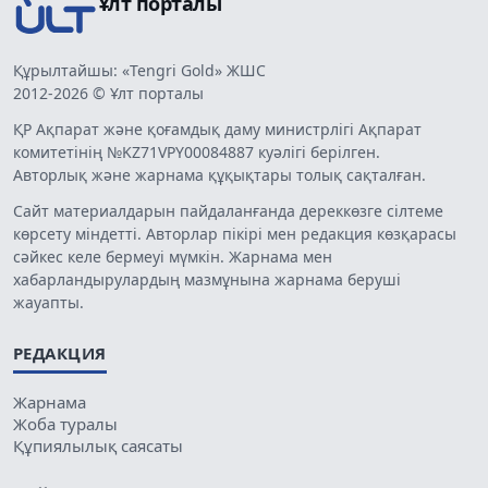
Ұлт порталы
Құрылтайшы: «Tengri Gold» ЖШС
2012-2026 © Ұлт порталы
ҚР Ақпарат және қоғамдық даму министрлігі Ақпарат
комитетінің №KZ71VPY00084887 куәлігі берілген.
Авторлық және жарнама құқықтары толық сақталған.
Сайт материалдарын пайдаланғанда дереккөзге сілтеме
көрсету міндетті. Авторлар пікірі мен редакция көзқарасы
сәйкес келе бермеуі мүмкін. Жарнама мен
хабарландырулардың мазмұнына жарнама беруші
жауапты.
РЕДАКЦИЯ
Жарнама
Жоба туралы
Құпиялылық саясаты