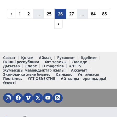
‹
1
2
...
25
26
27
...
84
85
›
Саясат
Қоғам
Аймақ
Руханият
Әдебиет
Екінші республика
Ұлт тарихы
Әлемде
Дызетер
Спорт
U magazine
ҰЛТ TV
Жұмысшы мамандықтар жылы!
Ақсауыт
Экономика және бизнес
Қылмыс
Ұлт айнасы
Постtimes
ҰЛТ ОБЪЕКТИВ
Айтылды - орындалды!
Өзекті