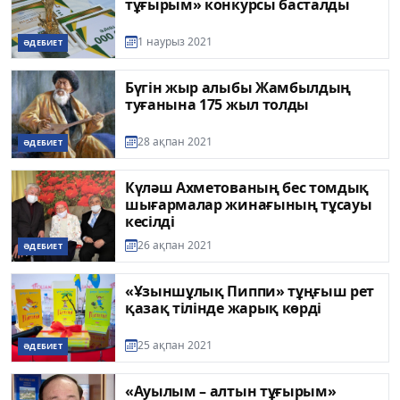
тұғырым» конкурсы басталды
1 наурыз 2021
ӘДЕБИЕТ
Бүгін жыр алыбы Жамбылдың
туғанына 175 жыл толды
28 ақпан 2021
ӘДЕБИЕТ
Күләш Ахметованың бес томдық
шығармалар жинағының тұсауы
кесілді
26 ақпан 2021
ӘДЕБИЕТ
«Ұзыншұлық Пиппи» тұңғыш рет
қазақ тілінде жарық көрді
25 ақпан 2021
ӘДЕБИЕТ
«Ауылым – алтын тұғырым»