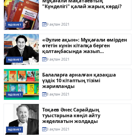
Мұқағали Мақатаевтың
"Күнделігі" қалай жарық көрді?
9 ақпан 2021
ӘДЕБИЕТ
«Әулие ақын»: Мұқағали өмірден
өтетін күнін кітапқа берген
қолтаңбасында жазып
қалдырған
9 ақпан 2021
ӘДЕБИЕТ
Балаларға арналған қазақша
үздік 10 кітаптың тізімі
жарияланды
8 ақпан 2021
ӘДЕБИЕТ
Тоқаев Әнес Сарайдың
туыстарына көңіл айту
жеделхатын жолдады
3 ақпан 2021
ӘДЕБИЕТ