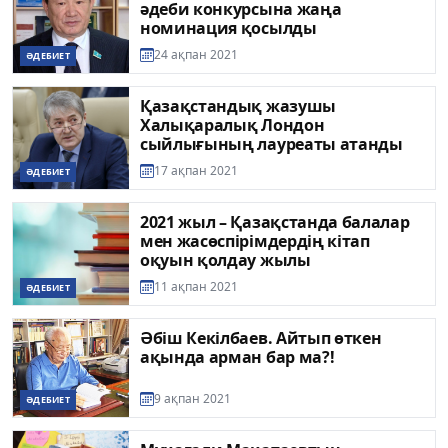
әдеби конкурсына жаңа
номинация қосылды
24 ақпан 2021
ӘДЕБИЕТ
Қазақстандық жазушы
Халықаралық Лондон
сыйлығының лауреаты атанды
17 ақпан 2021
ӘДЕБИЕТ
2021 жыл – Қазақстанда балалар
мен жасөспірімдердің кітап
оқуын қолдау жылы
11 ақпан 2021
ӘДЕБИЕТ
Әбіш Кекілбаев. Айтып өткен
ақында арман бар ма?!
9 ақпан 2021
ӘДЕБИЕТ