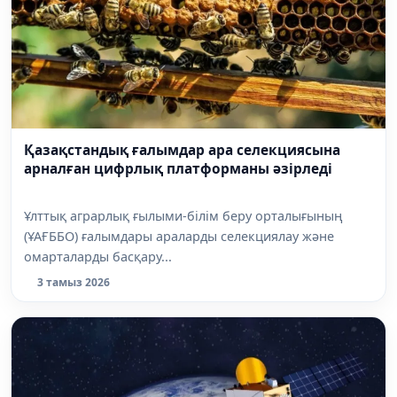
Қазақстандық ғалымдар ара селекциясына
арналған цифрлық платформаны әзірледі
Ұлттық аграрлық ғылыми-білім беру орталығының
(ҰАҒББО) ғалымдары араларды селекциялау және
омарталарды басқару...
3 тамыз 2026