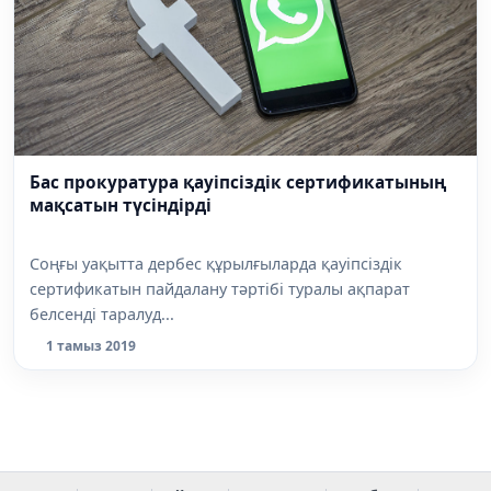
Бас прокуратура қауіпсіздік сертификатының
мақсатын түсіндірді
Соңғы уақытта дербес құрылғыларда қауіпсіздік
сертификатын пайдалану тәртібі туралы ақпарат
белсенді таралуд...
1 тамыз 2019