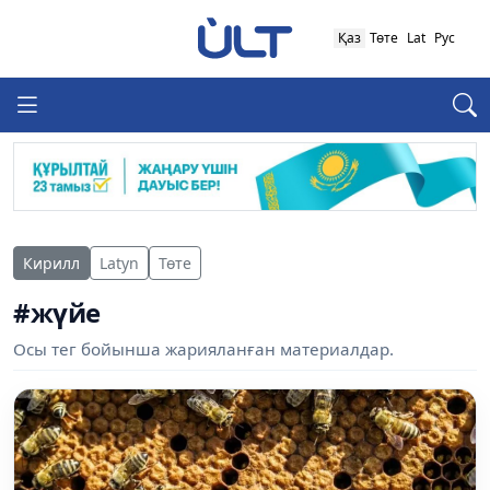
Қаз
Төте
Lat
Рус
Кирилл
Latyn
Төте
#жүйе
Осы тег бойынша жарияланған материалдар.