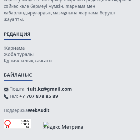
сәйкес келе бермеуі мүмкін. Жарнама мен
хабарландырулардың мазмұнына жарнама беруші
жауапты.
РЕДАКЦИЯ
Жарнама
Жоба туралы
Құпиялылық саясаты
БАЙЛАНЫС
Пошта:
1ult.kz@gmail.com
Тел:
+7 707 878 85 89
Поддержка
WebAudit