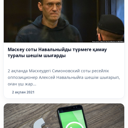
Мәскеу соты Навальныйды түрмеге қамау
туралы шешім шығарды
2 ақпанда Мәскеудегі Симоновский соты ресейлік
оппозиционер Алексей Навальныйға шешім шығарып,
оған үш жар...
2 ақпан 2021