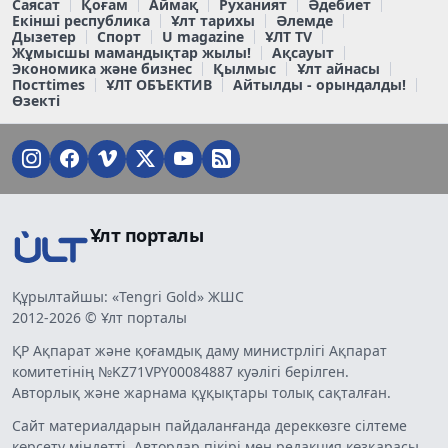
Саясат
Қоғам
Аймақ
Руханият
Әдебиет
Екінші республика
Ұлт тарихы
Әлемде
Дызетер
Спорт
U magazine
ҰЛТ TV
Жұмысшы мамандықтар жылы!
Ақсауыт
Экономика және бизнес
Қылмыс
Ұлт айнасы
Постtimes
ҰЛТ ОБЪЕКТИВ
Айтылды - орындалды!
Өзекті
Ұлт порталы
Құрылтайшы: «Tengri Gold» ЖШС
2012-2026 © Ұлт порталы
ҚР Ақпарат және қоғамдық даму министрлігі Ақпарат
комитетінің №KZ71VPY00084887 куәлігі берілген.
Авторлық және жарнама құқықтары толық сақталған.
Сайт материалдарын пайдаланғанда дереккөзге сілтеме
көрсету міндетті. Авторлар пікірі мен редакция көзқарасы