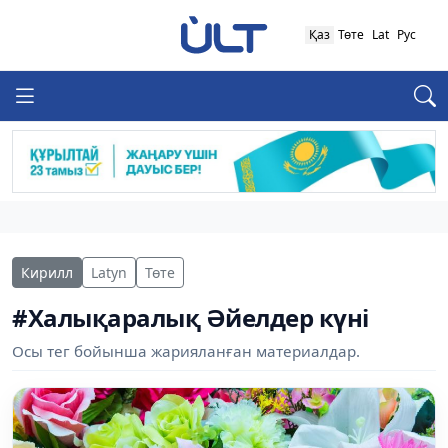
Қаз
Төте
Lat
Рус
Кирилл
Latyn
Төте
#Халықаралық Әйелдер күні
Осы тег бойынша жарияланған материалдар.