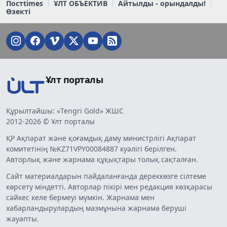
Постtimes
ҰЛТ ОБЪЕКТИВ
Айтылды - орындалды!
Өзекті
Ұлт порталы
Құрылтайшы: «Tengri Gold» ЖШС
2012-2026 © Ұлт порталы
ҚР Ақпарат және қоғамдық даму министрлігі Ақпарат
комитетінің №KZ71VPY00084887 куәлігі берілген.
Авторлық және жарнама құқықтары толық сақталған.
Сайт материалдарын пайдаланғанда дереккөзге сілтеме
көрсету міндетті. Авторлар пікірі мен редакция көзқарасы
сәйкес келе бермеуі мүмкін. Жарнама мен
хабарландырулардың мазмұнына жарнама беруші
жауапты.