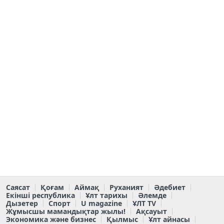
Саясат
Қоғам
Аймақ
Руханият
Әдебиет
Екінші республика
Ұлт тарихы
Әлемде
Дызетер
Спорт
U magazine
ҰЛТ TV
Жұмысшы мамандықтар жылы!
Ақсауыт
Экономика және бизнес
Қылмыс
Ұлт айнасы