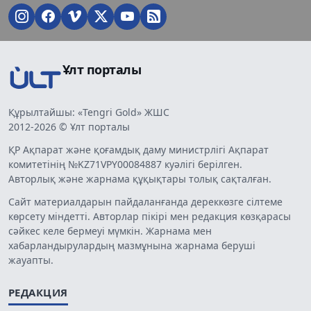
Ұлт порталы
Құрылтайшы: «Tengri Gold» ЖШС
2012-2026 © Ұлт порталы
ҚР Ақпарат және қоғамдық даму министрлігі Ақпарат
комитетінің №KZ71VPY00084887 куәлігі берілген.
Авторлық және жарнама құқықтары толық сақталған.
Сайт материалдарын пайдаланғанда дереккөзге сілтеме
көрсету міндетті. Авторлар пікірі мен редакция көзқарасы
сәйкес келе бермеуі мүмкін. Жарнама мен
хабарландырулардың мазмұнына жарнама беруші
жауапты.
РЕДАКЦИЯ