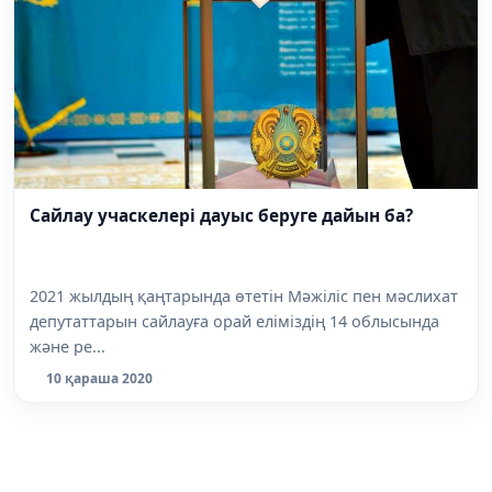
Сайлау учаскелері дауыс беруге дайын ба?
2021 жылдың қаңтарында өтетін Мәжіліс пен мәслихат
депутаттарын сайлауға орай еліміздің 14 облысында
және ре...
10 қараша 2020