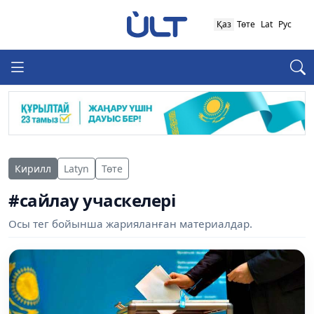
Қаз
Төте
Lat
Рус
Кирилл
Latyn
Төте
#сайлау учаскелері
Осы тег бойынша жарияланған материалдар.