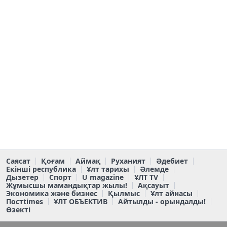
Саясат
Қоғам
Аймақ
Руханият
Әдебиет
Екінші республика
Ұлт тарихы
Әлемде
Дызетер
Спорт
U magazine
ҰЛТ TV
Жұмысшы мамандықтар жылы!
Ақсауыт
Экономика және бизнес
Қылмыс
Ұлт айнасы
Постtimes
ҰЛТ ОБЪЕКТИВ
Айтылды - орындалды!
Өзекті