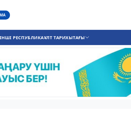
АМА
ІНШІ РЕСПУБЛИКА
ҰЛТ ТАРИХЫ
ТАҒЫ