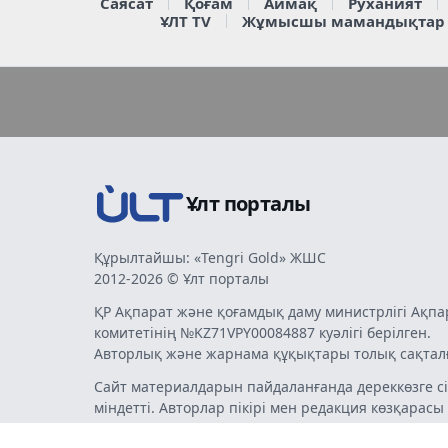
Саясат
Қоғам
Аймақ
Руханият
ҰЛТ TV
Жұмысшы мамандықтар
Ұлт порталы
Құрылтайшы: «Tengri Gold» ЖШС
2012-2026 © Ұлт порталы
ҚР Ақпарат және қоғамдық даму министрлігі Ақпа
комитетінің №KZ71VPY00084887 куәлігі берілген.
Авторлық және жарнама құқықтары толық сақтал
Сайт материалдарын пайдаланғанда дереккөзге сі
міндетті. Авторлар пікірі мен редакция көзқарасы
бермеуі мүмкін. Жарнама мен хабарландырулард