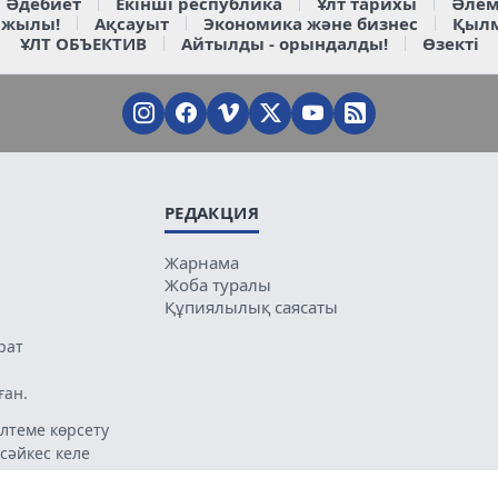
Әдебиет
Екінші республика
Ұлт тарихы
Әлем
 жылы!
Ақсауыт
Экономика және бизнес
Қыл
ҰЛТ ОБЪЕКТИВ
Айтылды - орындалды!
Өзекті
РЕДАКЦИЯ
Жарнама
Жоба туралы
Құпиялылық саясаты
рат
ған.
лтеме көрсету
 сәйкес келе
ың мазмұнына