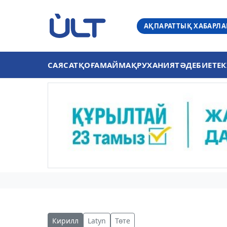
АҚПАРАТТЫҚ ХАБАРЛ
САЯСАТ
ҚОҒАМ
АЙМАҚ
РУХАНИЯТ
ӘДЕБИЕТ
ЕК
Кирилл
Latyn
Төте