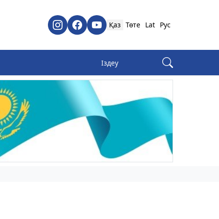
Қаз
Төте
Lat
Рус