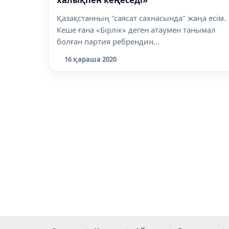
Қазақстанның "саясат сахнасында" жаңа есім.
Кеше ғана «Бірлік» деген атаумен танымал
болған партия ребрендин...
16 қараша 2020