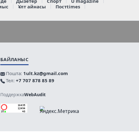
де
Дызетер
Спорт
U magazine
мыс
Ұлт айнасы
Постtimes
БАЙЛАНЫС
Пошта:
1ult.kz@gmail.com
Тел:
+7 707 878 85 89
Поддержка
WebAudit