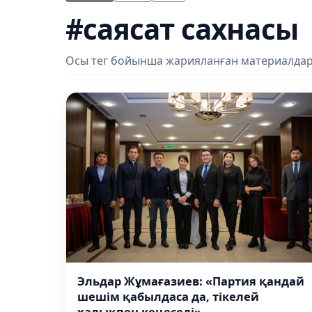
#саясат сахнасы
Осы тег бойынша жарияланған материалдар
Эльдар Жұмағазиев: «Партия қандай
шешім қабылдаса да, тікелей
халықпен кеңеседі»