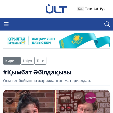
Қаз
Төте
Lat
Рус
Кирилл
Latyn
Төте
#Қымбат Әбілдақызы
Осы тег бойынша жарияланған материалдар.