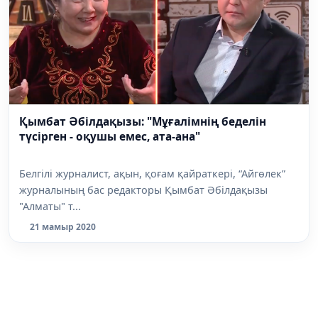
Қымбат Әбілдақызы: "Мұғалімнің беделін
түсірген - оқушы емес, ата-ана"
Белгілі журналист, ақын, қоғам қайраткері, “Айгөлек”
журналының бас редакторы Қымбат Әбілдақызы
"Алматы" т...
21 мамыр 2020