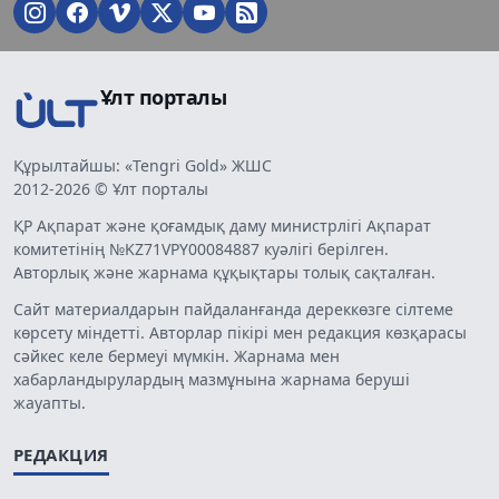
Ұлт порталы
Құрылтайшы: «Tengri Gold» ЖШС
2012-2026 © Ұлт порталы
ҚР Ақпарат және қоғамдық даму министрлігі Ақпарат
комитетінің №KZ71VPY00084887 куәлігі берілген.
Авторлық және жарнама құқықтары толық сақталған.
Сайт материалдарын пайдаланғанда дереккөзге сілтеме
көрсету міндетті. Авторлар пікірі мен редакция көзқарасы
сәйкес келе бермеуі мүмкін. Жарнама мен
хабарландырулардың мазмұнына жарнама беруші
жауапты.
РЕДАКЦИЯ