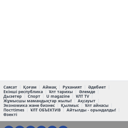
Саясат
Қоғам
Аймақ
Руханият
Әдебиет
Екінші республика
Ұлт тарихы
Әлемде
Дызетер
Спорт
U magazine
ҰЛТ TV
Жұмысшы мамандықтар жылы!
Ақсауыт
Экономика және бизнес
Қылмыс
Ұлт айнасы
Постtimes
ҰЛТ ОБЪЕКТИВ
Айтылды - орындалды!
Өзекті