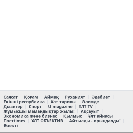
Саясат
Қоғам
Аймақ
Руханият
Әдебиет
Екінші республика
Ұлт тарихы
Әлемде
Дызетер
Спорт
U magazine
ҰЛТ TV
Жұмысшы мамандықтар жылы!
Ақсауыт
Экономика және бизнес
Қылмыс
Ұлт айнасы
Постtimes
ҰЛТ ОБЪЕКТИВ
Айтылды - орындалды!
Өзекті