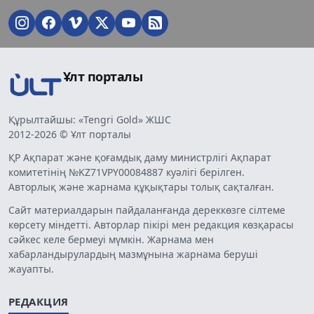
Ұлт порталы
Құрылтайшы: «Tengri Gold» ЖШС
2012-2026 © Ұлт порталы
ҚР Ақпарат және қоғамдық даму министрлігі Ақпарат
комитетінің №KZ71VPY00084887 куәлігі берілген.
Авторлық және жарнама құқықтары толық сақталған.
Сайт материалдарын пайдаланғанда дереккөзге сілтеме
көрсету міндетті. Авторлар пікірі мен редакция көзқарасы
сәйкес келе бермеуі мүмкін. Жарнама мен
хабарландырулардың мазмұнына жарнама беруші
жауапты.
РЕДАКЦИЯ