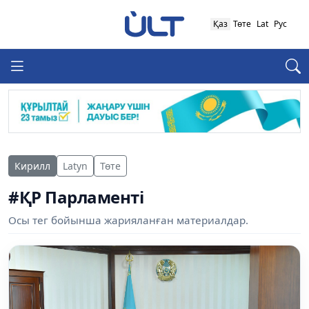
Қаз
Төте
Lat
Рус
Кирилл
Latyn
Төте
#ҚР Парламенті
Осы тег бойынша жарияланған материалдар.