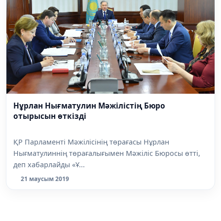
Нұрлан Нығматулин Мәжілістің Бюро
отырысын өткізді
ҚР Парламенті Мәжілісінің төрағасы Нұрлан
Нығматулиннің төрағалығымен Мәжіліс Бюросы өтті,
деп хабарлайды «Ұ...
21 маусым 2019