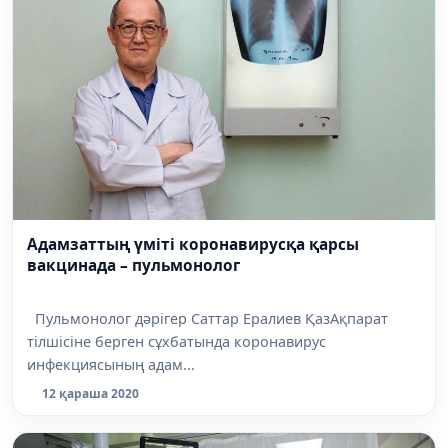
Адамзаттың үміті коронавирусқа қарсы
вакцинада – пульмонолог
Пульмонолог дәрігер Саттар Ералиев ҚазАқпарат
тілшісіне берген сұхбатында коронавирус
инфекциясының адам...
12 қараша 2020