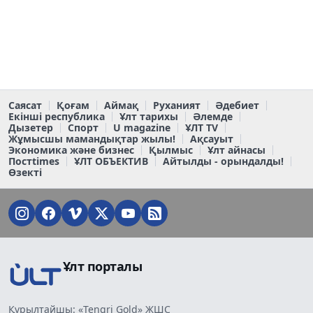
Саясат
Қоғам
Аймақ
Руханият
Әдебиет
Екінші республика
Ұлт тарихы
Әлемде
Дызетер
Спорт
U magazine
ҰЛТ TV
Жұмысшы мамандықтар жылы!
Ақсауыт
Экономика және бизнес
Қылмыс
Ұлт айнасы
Постtimes
ҰЛТ ОБЪЕКТИВ
Айтылды - орындалды!
Өзекті
Ұлт порталы
Құрылтайшы: «Tengri Gold» ЖШС