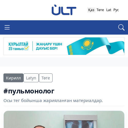
Қаз
Төте
Lat
Рус
Кирилл
Latyn
Төте
#пульмонолог
Осы тег бойынша жарияланған материалдар.