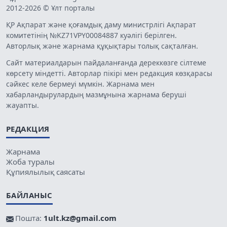
2012-2026 © Ұлт порталы
ҚР Ақпарат және қоғамдық даму министрлігі Ақпарат
комитетінің №KZ71VPY00084887 куәлігі берілген.
Авторлық және жарнама құқықтары толық сақталған.
Сайт материалдарын пайдаланғанда дереккөзге сілтеме
көрсету міндетті. Авторлар пікірі мен редакция көзқарасы
сәйкес келе бермеуі мүмкін. Жарнама мен
хабарландырулардың мазмұнына жарнама беруші
жауапты.
РЕДАКЦИЯ
Жарнама
Жоба туралы
Құпиялылық саясаты
БАЙЛАНЫС
Пошта:
1ult.kz@gmail.com