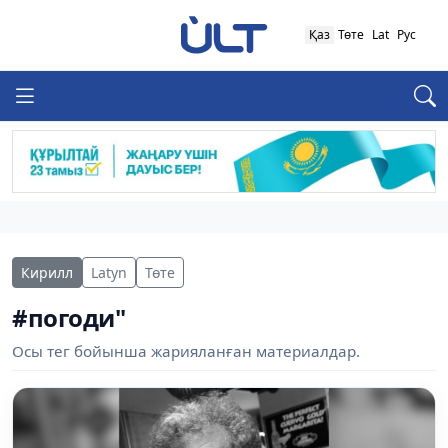
Қаз
Төте
Lat
Рус
Кирилл
Latyn
Төте
#погоди"
Осы тег бойынша жарияланған материалдар.