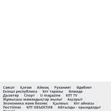
Саясат
Қоғам
Аймақ
Руханият
Әдебиет
Екінші республика
Ұлт тарихы
Әлемде
Дызетер
Спорт
U magazine
ҰЛТ TV
Жұмысшы мамандықтар жылы!
Ақсауыт
Экономика және бизнес
Қылмыс
Ұлт айнасы
Постtimes
ҰЛТ ОБЪЕКТИВ
Айтылды - орындалды!