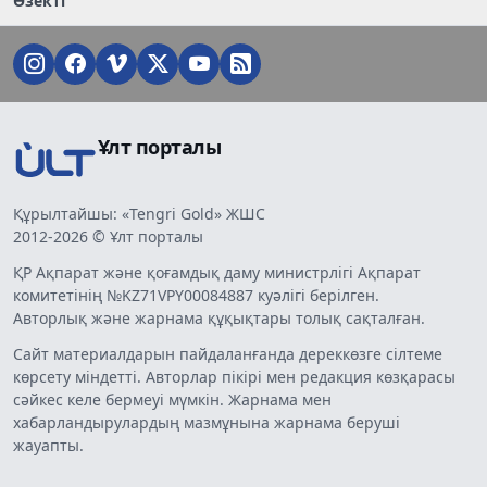
Өзекті
Ұлт порталы
Құрылтайшы: «Tengri Gold» ЖШС
2012-2026 © Ұлт порталы
ҚР Ақпарат және қоғамдық даму министрлігі Ақпарат
комитетінің №KZ71VPY00084887 куәлігі берілген.
Авторлық және жарнама құқықтары толық сақталған.
Сайт материалдарын пайдаланғанда дереккөзге сілтеме
көрсету міндетті. Авторлар пікірі мен редакция көзқарасы
сәйкес келе бермеуі мүмкін. Жарнама мен
хабарландырулардың мазмұнына жарнама беруші
жауапты.