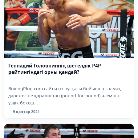
Геннадий Головкиннің шетелдік P4P
рейтингіндегі орны қандай?
BoxingPlug.com сайты өз нұсқасы бойынша салмақ
дәрежесіне қарамастан (pound-for-pound) әлемнің
үздік боксш...
9 қаңтар 2021