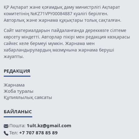
ҚР Ақпарат және қоғамдық даму министрлігі Ақпарат
комитетінің №KZ71VPY00084887 куәлігі берілген.
Авторлық және жарнама құқықтары толық сақталған.
Сайт материалдарын пайдаланғанда дереккөзге сілтеме
көрсету міндетті. Авторлар пікірі мен редакция көзқарасы
сәйкес келе бермеуі мүмкін. Жарнама мен
хабарландырулардың мазмұнына жарнама беруші
жауапты.
РЕДАКЦИЯ
Жарнама
Жоба туралы
Құпиялылық саясаты
БАЙЛАНЫС
Пошта:
1ult.kz@gmail.com
Тел:
+7 707 878 85 89