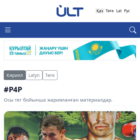
Қаз
Төте
Lat
Рус
Кирилл
Latyn
Төте
#P4P
Осы тег бойынша жарияланған материалдар.