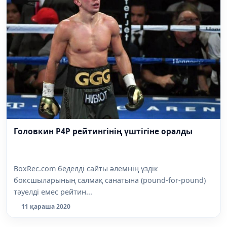
Головкин P4P рейтингінің үштігіне оралды
BoxRec.com беделді сайты әлемнің үздік
боксшыларының салмақ санатына (pound-for-pound)
тәуелді емес рейтин...
11 қараша 2020