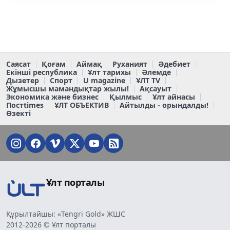
Саясат
Қоғам
Аймақ
Руханият
Әдебиет
Екінші республика
Ұлт тарихы
Әлемде
Дызетер
Спорт
U magazine
ҰЛТ TV
Жұмысшы мамандықтар жылы!
Ақсауыт
Экономика және бизнес
Қылмыс
Ұлт айнасы
Постtimes
ҰЛТ ОБЪЕКТИВ
Айтылды - орындалды!
Өзекті
Ұлт порталы
Құрылтайшы: «Tengri Gold» ЖШС
2012-2026 © Ұлт порталы