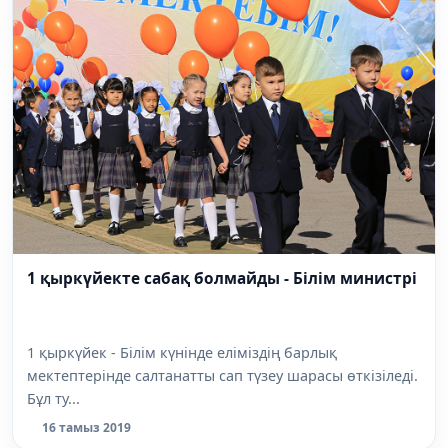
1 қыркүйекте сабақ болмайды - Білім министрі
1 қыркүйек - Білім күнінде еліміздің барлық
мектептерінде салтанатты сап түзеу шарасы өткізіледі.
Бұл ту...
16 тамыз 2019