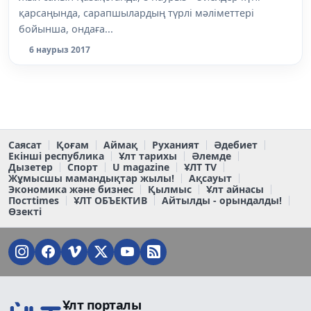
қарсаңында, сарапшылардың түрлі мәліметтері
бойынша, ондаға...
6 наурыз 2017
Саясат
Қоғам
Аймақ
Руханият
Әдебиет
Екінші республика
Ұлт тарихы
Әлемде
Дызетер
Спорт
U magazine
ҰЛТ TV
Жұмысшы мамандықтар жылы!
Ақсауыт
Экономика және бизнес
Қылмыс
Ұлт айнасы
Постtimes
ҰЛТ ОБЪЕКТИВ
Айтылды - орындалды!
Өзекті
Ұлт порталы