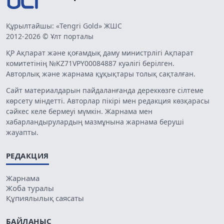
Құрылтайшы: «Tengri Gold» ЖШС
2012-2026 © Ұлт порталы
ҚР Ақпарат және қоғамдық даму министрлігі Ақпарат
комитетінің №KZ71VPY00084887 куәлігі берілген.
Авторлық және жарнама құқықтары толық сақталған.
Сайт материалдарын пайдаланғанда дереккөзге сілтеме
көрсету міндетті. Авторлар пікірі мен редакция көзқарасы
сәйкес келе бермеуі мүмкін. Жарнама мен
хабарландырулардың мазмұнына жарнама беруші
жауапты.
РЕДАКЦИЯ
Жарнама
Жоба туралы
Құпиялылық саясаты
БАЙЛАНЫС