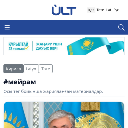
Қаз
Төте
Lat
Рус
Кирилл
Latyn
Төте
#мейрам
Осы тег бойынша жарияланған материалдар.