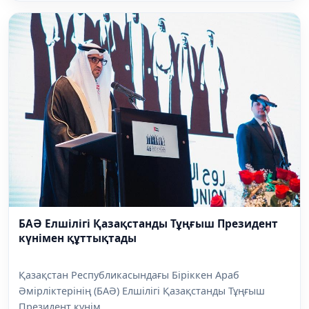
БАӘ Елшілігі Қазақстанды Тұңғыш Президент
күнімен құттықтады
Қазақстан Республикасындағы Біріккен Араб
Әмірліктерінің (БАӘ) Елшілігі Қазақстанды Тұңғыш
Президент күнім...