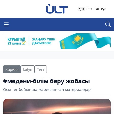
Қаз
Төте
Lat
Рус
Кирилл
Latyn
Төте
#мәдени-білім беру жобасы
Осы тег бойынша жарияланған материалдар.