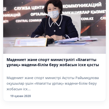
Мәдениет және спорт министрлігі «Ұлағатты
ұрпақ» мәдени-білім беру жобасын іске қосты
Мәдениет және спорт министрі Ақтоты Райымқұлова
оқушылар үшін «Ұлағатты ұрпақ» мәдени-білім беру
жобасын іск...
19 қазан 2020