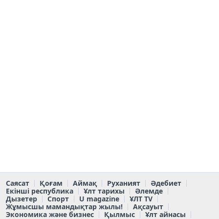
Саясат
Қоғам
Аймақ
Руханият
Әдебиет
Екінші республика
Ұлт тарихы
Әлемде
Дызетер
Спорт
U magazine
ҰЛТ TV
Жұмысшы мамандықтар жылы!
Ақсауыт
Экономика және бизнес
Қылмыс
Ұлт айнасы