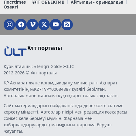
Постtimes
ҰЛТ ОБЪЕКТИВ
Айтылды - орындалды!
Өзекті
Ұлт порталы
Құрылтайшы: «Tengri Gold» ЖШС
2012-2026 © Ұлт порталы
ҚР Ақпарат және қоғамдық даму министрлігі Ақпарат
комитетінің №KZ71VPY00084887 куәлігі берілген.
Авторлық және жарнама құқықтары толық сақталған.
Сайт материалдарын пайдаланғанда дереккөзге сілтеме
көрсету міндетті. Авторлар пікірі мен редакция көзқарасы
сәйкес келе бермеуі мүмкін. Жарнама мен
хабарландырулардың мазмұнына жарнама беруші
жауапты.