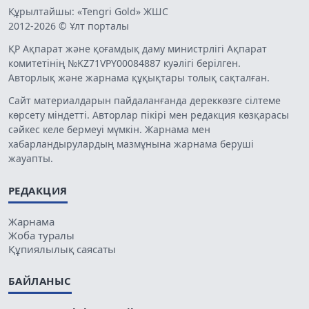
Құрылтайшы: «Tengri Gold» ЖШС
2012-2026 © Ұлт порталы
ҚР Ақпарат және қоғамдық даму министрлігі Ақпарат
комитетінің №KZ71VPY00084887 куәлігі берілген.
Авторлық және жарнама құқықтары толық сақталған.
Сайт материалдарын пайдаланғанда дереккөзге сілтеме
көрсету міндетті. Авторлар пікірі мен редакция көзқарасы
сәйкес келе бермеуі мүмкін. Жарнама мен
хабарландырулардың мазмұнына жарнама беруші
жауапты.
РЕДАКЦИЯ
Жарнама
Жоба туралы
Құпиялылық саясаты
БАЙЛАНЫС