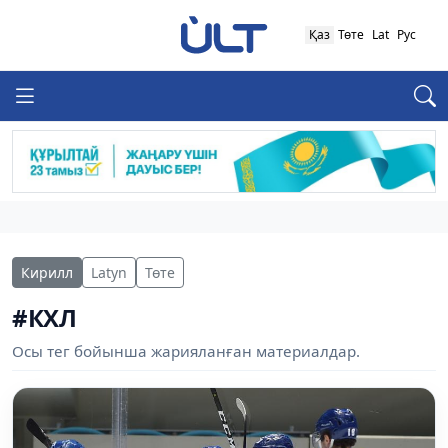
Қаз
Төте
Lat
Рус
Кирилл
Latyn
Төте
#КХЛ
Осы тег бойынша жарияланған материалдар.