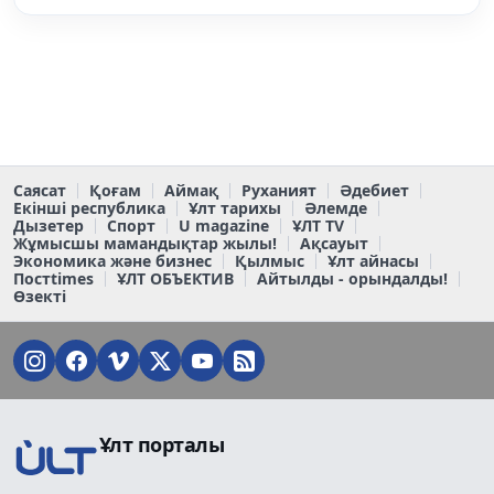
Саясат
Қоғам
Аймақ
Руханият
Әдебиет
Екінші республика
Ұлт тарихы
Әлемде
Дызетер
Спорт
U magazine
ҰЛТ TV
Жұмысшы мамандықтар жылы!
Ақсауыт
Экономика және бизнес
Қылмыс
Ұлт айнасы
Постtimes
ҰЛТ ОБЪЕКТИВ
Айтылды - орындалды!
Өзекті
Ұлт порталы