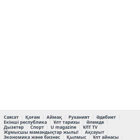
Саясат
Қоғам
Аймақ
Руханият
Әдебиет
Екінші республика
Ұлт тарихы
Әлемде
Дызетер
Спорт
U magazine
ҰЛТ TV
Жұмысшы мамандықтар жылы!
Ақсауыт
Экономика және бизнес
Қылмыс
Ұлт айнасы