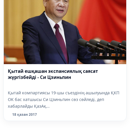
Қытай ешқашан экспансиялық саясат
жүргізбейді - Си Цзиньпин
Қытай компартиясы 19-шы съездінің ашылуында ҚКП
ОК бас хатшысы Си Цзиньпин сөз сөйледі, деп
хабарлайды ҚазАқ...
18 қазан 2017