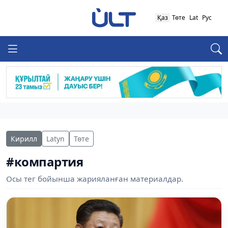
Қаз
Төте
Lat
Рус
Кирилл
Latyn
Төте
#компартия
Осы тег бойынша жарияланған материалдар.