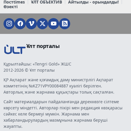
Постtimes
ҰЛТ ОБЪЕКТИВ
Айтылды - орындалды!
Өзекті
Ұлт порталы
Құрылтайшы: «Tengri Gold» ЖШС
2012-2026 © Ұлт порталы
ҚР Ақпарат және қоғамдық даму министрлігі Ақпарат
комитетінің №KZ71VPY00084887 куәлігі берілген.
Авторлық және жарнама құқықтары толық сақталған.
Сайт материалдарын пайдаланғанда дереккөзге сілтеме
көрсету міндетті. Авторлар пікірі мен редакция көзқарасы
сәйкес келе бермеуі мүмкін. Жарнама мен
хабарландырулардың мазмұнына жарнама беруші
жауапты.