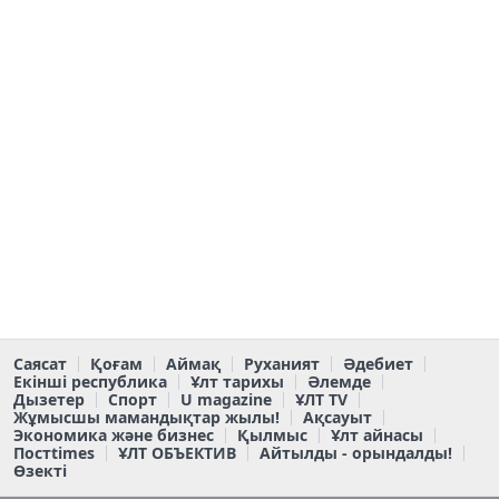
Саясат
Қоғам
Аймақ
Руханият
Әдебиет
Екінші республика
Ұлт тарихы
Әлемде
Дызетер
Спорт
U magazine
ҰЛТ TV
Жұмысшы мамандықтар жылы!
Ақсауыт
Экономика және бизнес
Қылмыс
Ұлт айнасы
Постtimes
ҰЛТ ОБЪЕКТИВ
Айтылды - орындалды!
Өзекті