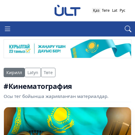
Қаз
Төте
Lat
Рус
Кирилл
Latyn
Төте
#Кинематография
Осы тег бойынша жарияланған материалдар.