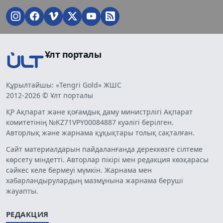
Ұлт порталы
Құрылтайшы: «Tengri Gold» ЖШС
2012-2026 © Ұлт порталы
ҚР Ақпарат және қоғамдық даму министрлігі Ақпарат
комитетінің №KZ71VPY00084887 куәлігі берілген.
Авторлық және жарнама құқықтары толық сақталған.
Сайт материалдарын пайдаланғанда дереккөзге сілтеме
көрсету міндетті. Авторлар пікірі мен редакция көзқарасы
сәйкес келе бермеуі мүмкін. Жарнама мен
хабарландырулардың мазмұнына жарнама беруші
жауапты.
РЕДАКЦИЯ