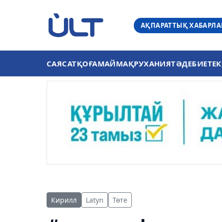
АҚПАРАТТЫҚ ХАБАРЛ
САЯСАТ
ҚОҒАМ
АЙМАҚ
РУХАНИЯТ
ӘДЕБИЕТ
ЕК
Кирилл
Latyn
Төте