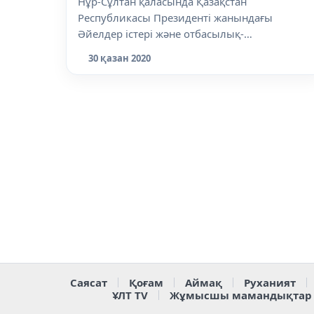
Нұр-Сұлтан қаласында Қазақстан
Республикасы Президенті жанындағы
Әйелдер істері және отбасылық-
демографиялық...
30 қазан 2020
Саясат
Қоғам
Аймақ
Руханият
ҰЛТ TV
Жұмысшы мамандықтар