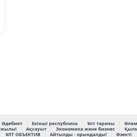
Әдебиет
Екінші республика
Ұлт тарихы
Әлем
 жылы!
Ақсауыт
Экономика және бизнес
Қыл
ҰЛТ ОБЪЕКТИВ
Айтылды - орындалды!
Өзекті