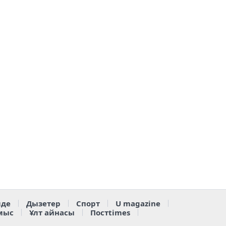
де
Дызетер
Спорт
U magazine
мыс
Ұлт айнасы
Постtimes