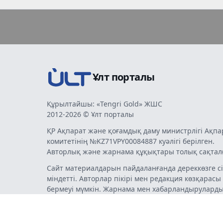
Ұлт порталы
Құрылтайшы: «Tengri Gold» ЖШС
2012-2026 © Ұлт порталы
ҚР Ақпарат және қоғамдық даму министрлігі Ақпа
комитетінің №KZ71VPY00084887 куәлігі берілген.
Авторлық және жарнама құқықтары толық сақтал
Сайт материалдарын пайдаланғанда дереккөзге сі
міндетті. Авторлар пікірі мен редакция көзқарасы
бермеуі мүмкін. Жарнама мен хабарландырулард
жарнама беруші жауапты.