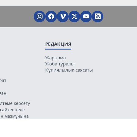
РЕДАКЦИЯ
Жарнама
Жоба туралы
Құпиялылық саясаты
рат
ған.
лтеме көрсету
 сәйкес келе
ың мазмұнына