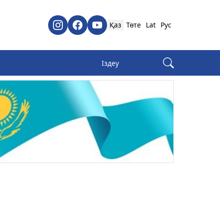
Қаз
Төте
Lat
Рус