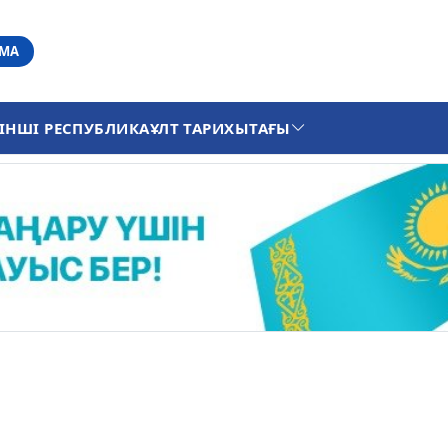
АМА
ІНШІ РЕСПУБЛИКА
ҰЛТ ТАРИХЫ
ТАҒЫ