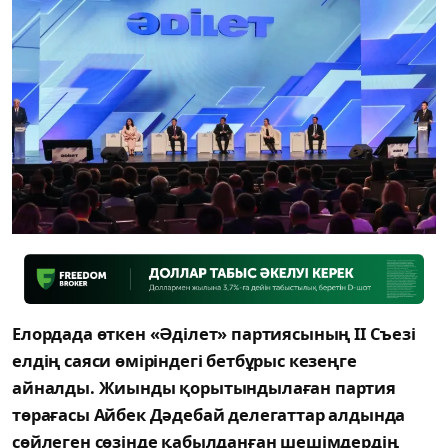
Елордада өткен «Әділет» партиясының II Съезі
елдің саяси өміріндегі бетбұрыс кезеңге
айналды. Жиынды қорытындылаған партия
төрағасы Айбек Дәдебай делегаттар алдында
сөйлеген сөзінде қабылданған шешімдердің