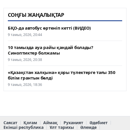
СОҢҒЫ ЖАҢАЛЫҚТАР
БҚО-да автобус өртеніп кетті (ВИДЕО)
9 тамыз, 2026, 20:44
10 тамызда ауа райы қандай болады?
Синоптиктер болжамы
9 тамыз, 2026, 20:38
«Қазақстан халқына» қоры түлектерге тағы 350
білім грантын бөлді
9 тамыз, 2026, 18:36
Саясат
Қоғам
Аймақ
Руханият
Әдебиет
Екінші республика
Ұлт тарихы
Әлемде