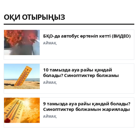
ОҚИ ОТЫРЫҢЫЗ
БҚО-да автобус өртеніп кетті (ВИДЕО)
АЙМАҚ
10 тамызда ауа райы қандай
болады? Синоптиктер болжамы
АЙМАҚ
9 тамызда ауа райы қандай болады?
Синоптиктер болжамын жариялады
АЙМАҚ