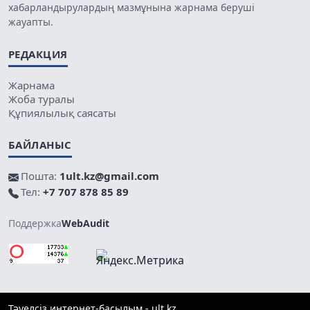
хабарландырулардың мазмұнына жарнама беруші
жауапты.
РЕДАКЦИЯ
Жарнама
Жоба туралы
Құпиялылық саясаты
БАЙЛАНЫС
Пошта:
1ult.kz@gmail.com
Тел:
+7 707 878 85 89
Поддержка
WebAudit
Тәуелсіз интернет-басылым - ult.kz