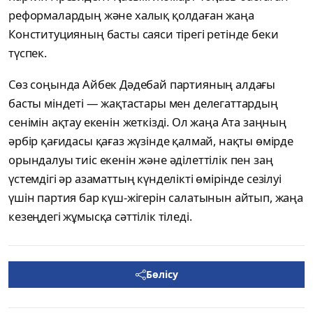
реформалардың және халық қолдаған жаңа
Конституцияның басты саяси тірегі ретінде беки
түспек.
Сөз соңында Айбек Дәдебай партияның алдағы
басты міндеті — жақтастары мен делегаттардың
сенімін ақтау екенін жеткізді. Ол жаңа Ата заңның
әрбір қағидасы қағаз жүзінде қалмай, нақты өмірде
орындалуы тиіс екенін және әділеттілік пен заң
үстемдігі әр азаматтың күнделікті өмірінде сезілуі
үшін партия бар күш-жігерін салатынын айтып, жаңа
кезеңдегі жұмысқа сәттілік тіледі.
Бөлісу