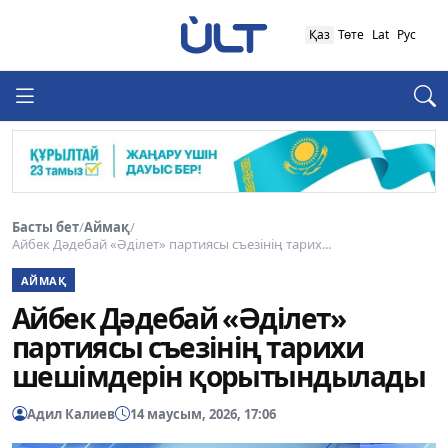
Қаз
Төте
Lat
Рус
Басты бет
/
Аймақ
/
Айбек Дәдебай «Әділет» партиясы съезінің тарих...
АЙМАҚ
Айбек Дәдебай «Әділет»
партиясы съезінің тарихи
шешімдерін қорытындылады
Адил Калиев
14 маусым, 2026, 17:06