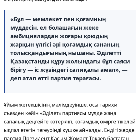
«Бұл — мемлекет пен қоғамның
мүддесін, ел болашағын жеке
амбициялардан жоғары қоюдың
жарқын үлгісі әрі қоғамдық сананың
толысқандығының нышаны. Әділетті
Қазақстанды құру жолындағы бұл саяси
бірігу — іс жүзіндегі салиқалы амал», —
деп атап өтті партия төрағасы.
Ұйым жетекшісінің мәлімдеуінше, осы тарихи
съезден кейін «Әділет» партиясы мүлде жаңа
сапалық деңгейге көтеріліп, қоғамдық өмірге тікелей
ықпал ететін тегеурінді күшке айналды. Ендігі жерде
партия Президент Қасым-Жомарт Тоқаев бастаған