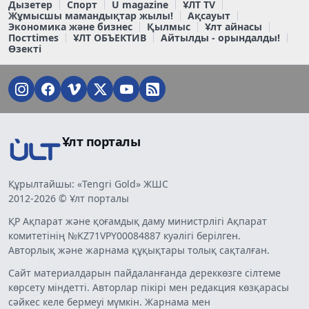
Дызетер
Спорт
U magazine
ҰЛТ TV
Жұмысшы мамандықтар жылы!
Ақсауыт
Экономика және бизнес
Қылмыс
Ұлт айнасы
Постtimes
ҰЛТ ОБЪЕКТИВ
Айтылды - орындалды!
Өзекті
Ұлт порталы
Құрылтайшы: «Tengri Gold» ЖШС
2012-2026 © Ұлт порталы
ҚР Ақпарат және қоғамдық даму министрлігі Ақпарат
комитетінің №KZ71VPY00084887 куәлігі берілген.
Авторлық және жарнама құқықтары толық сақталған.
Сайт материалдарын пайдаланғанда дереккөзге сілтеме
көрсету міндетті. Авторлар пікірі мен редакция көзқарасы
сәйкес келе бермеуі мүмкін. Жарнама мен