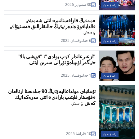
30 سەۋٸر 2026
ۇلت ٶنەرٸ
«مەنٸڭ قازاقستانىم» اتتى شەمشٸ
قالداياقوۆ ەندەرٸنٸڭ حالىقارالىق فەستيۆالٸ
ٶتتٸ
6 جەلتوقسان 2025
ۇلت ٶنەرٸ
"ازعىرعاندار كٶپ بولدى": "قويشى بالا"
جٸگەر اۋىپباەۆ تۋرالى سىرىن ايتتى
1 جەلتوقسان 2025
ۇلت ٶنەرٸ
تۇمانباي مولداعاليەۆتٸڭ 90 جىلدىعىنا ارنالعان
«قۇستار قايتىپ بارادى» اتتى مەرەكەلٸك
كەش ٶتتٸ
10 قاراشا 2025
ۇلت ٶنەرٸ