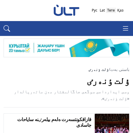
Рус
Lat
Төте
Қаз
باستى بەت
/
ۇلت ٶنەرٸ
ۇلت ٶنەرٸ
وسى ايدارداعى سوڭعى جاڭالىقتار مەن ماتەريالدار
«ۇلت ٶنەرٸ».
قازاقكونتسەرت ەلەم بيلەرٸنە ساياحات
جاسادى