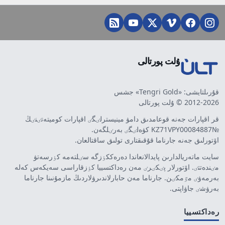
ۇلت پورتالى
قۇرىلتايشى: «Tengri Gold» جشس
2012-2026 © ۇلت پورتالى
قر اقپارات جەنە قوعامدىق دامۋ مينيسترلٸگٸ اقپارات كوميتەتٸنٸڭ
№KZ71VPY00084887 كۋەلٸگٸ بەرٸلگەن.
اۆتورلىق جەنە جارناما قۇقىقتارى تولىق ساقتالعان.
سايت ماتەريالدارىن پايدالانعاندا دەرەككٶزگە سٸلتەمە كٶرسەتۋ
مٸندەتتٸ. اۆتورلار پٸكٸرٸ مەن رەداكتسييا كٶزقاراسى سەيكەس كەلە
بەرمەۋٸ مٷمكٸن. جارناما مەن حابارلاندىرۋلاردىڭ مازمۇنىنا جارناما
بەرۋشٸ جاۋاپتى.
رەداكتسييا