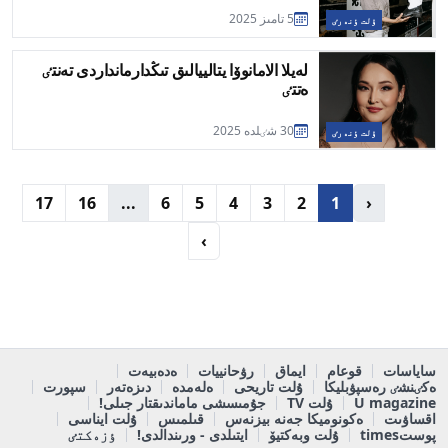
5 تامىز 2025
ۇلت ٶنەرٸ
لەيلا الامانوۆا يتالييالىق تىڭدارمانداردى تەنتٸ
ەتتٸ
30 شٸلدە 2025
ۇلت ٶنەرٸ
17
16
...
6
5
4
3
2
1
‹
›
ساياسات
قوعام
ايماق
رۋحانييات
ەدەبيەت
ەكٸنشٸ رەسپۋبليكا
ۇلت تاريحى
ەلەمدە
دىزەتەر
سپورت
U magazine
ۇلت TV
جۇمىسشى ماماندىقتار جىلى!
اقساۋىت
ەكونوميكا جەنە بيزنەس
قىلمىس
ۇلت ايناسى
پوستtimes
ۇلت وبەكتيۆ
ايتىلدى - ورىندالدى!
ٶزەكتٸ