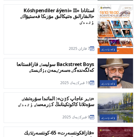
استانادا «Kóshpendiler áýeni» II
حالىقارالىق ەتنيكالىق مۋزىكا فەستيۆالٸ
ٶتەدٸ
7 قازان 2025
ۇلت ٶنەرٸ
Backstreet Boys سوليسٸ قازاقستانعا
كەلگەندەگٸ ەسەرٸمەن بٶلٸستٸ
19 قىركٷيەك 2025
ۇلت ٶنەرٸ
«بٸر عاجاپ كٷن»: الماتىدا سۋرەتشٸ
سۆەتلانا كاكوتكينانىڭ كٶرمەسٸ ٶتەدٸ
9 قىركٷيەك 2025
ۇلت ٶنەرٸ
«قازاقكونتسەرت» 65-كونتسەرتتٸك