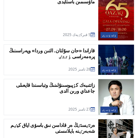
ماۋسىمىن باستايدى
5 قىركٷيەك 2025
ۇلت ٶنەرٸ
قازاندا «حان سۇلتان. التىن وردا» وپەراسىنىڭ
پرەمەراسى ٶتتٸ
28 تامىز 2025
ۇلت ٶنەرٸ
زاتتىبەك كٶپبوسىنۇلىنىڭ وتباسىندا قايعىلى
جاعداي ورىن الدى
27 تامىز 2025
ۇلت ٶنەرٸ
ەرتٸستٸڭ ەر قادامىن نىق باسۋى اياق كيٸم
شەبەرٸنە بايلانىستى