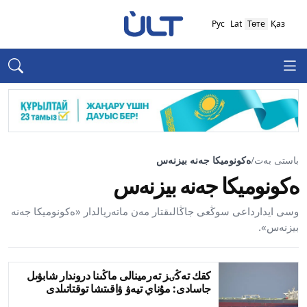
Рус
Lat
Төте
Қаз
باستى بەت
/
ەكونوميكا جەنە بيزنەس
ەكونوميكا جەنە بيزنەس
وسى ايدارداعى سوڭعى جاڭالىقتار مەن ماتەريالدار «ەكونوميكا جەنە
بيزنەس».
كقك تەڭٸز تەرمينالى ماڭىنا دروندار شابۋىل
جاسادى: مۇناي تيەۋ ۋاقىتشا توقتاتىلدى