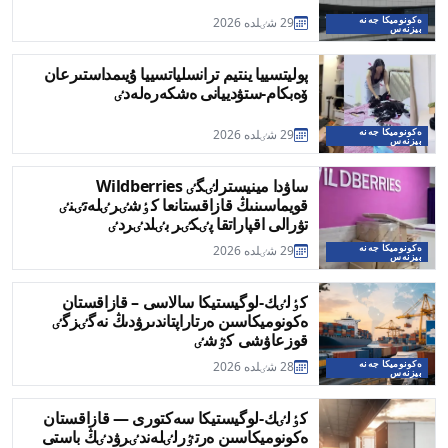
ەكونوميكا جەنە
29 شٸلدە 2026
بيزنەس
پوليتسييا ينتيم ترانسلياتسييا ۇيىمداستىرعان
ۆەبكام-ستۋدييانى ەشكەرەلەدٸ
ەكونوميكا جەنە
29 شٸلدە 2026
بيزنەس
ساۋدا مينيسترلٸگٸ Wildberries
قويماسىنىڭ قازاقستانعا كٶشٸرٸلەتٸنٸ
تۋرالى اقپاراتقا پٸكٸر بٸلدٸردٸ
ەكونوميكا جەنە
29 شٸلدە 2026
بيزنەس
كٶلٸك-لوگيستيكا سالاسى – قازاقستان
ەكونوميكاسىن ەرتاراپتاندىرۋدىڭ نەگٸزگٸ
قوزعاۋشى كٷشٸ
ەكونوميكا جەنە
28 شٸلدە 2026
بيزنەس
كٶلٸك-لوگيستيكا سەكتورى — قازاقستان
ەكونوميكاسىن ەرتٷرلٸلەندٸرۋدٸڭ باستى