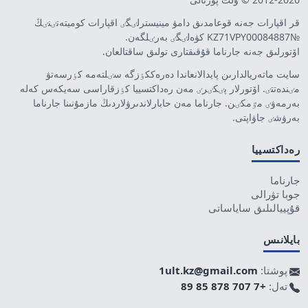
قر اقپارات جەنە قوعامدىق دامۋ مينيسترلٸگٸ اقپارات كوميتەتٸنٸڭ
№KZ71VPY00084887 كۋەلٸگٸ بەرٸلگەن.
اۆتورلىق جەنە جارناما قۇقىقتارى تولىق ساقتالعان.
سايت ماتەريالدارىن پايدالانعاندا دەرەككٶزگە سٸلتەمە كٶرسەتۋ
مٸندەتتٸ. اۆتورلار پٸكٸرٸ مەن رەداكتسييا كٶزقاراسى سەيكەس كەلە
بەرمەۋٸ مٷمكٸن. جارناما مەن حابارلاندىرۋلاردىڭ مازمۇنىنا جارناما
بەرۋشٸ جاۋاپتى.
رەداكتسييا
جارناما
جوبا تۋرالى
قۇپييالىلىق ساياساتى
بايلانىس
پوشتا:
1ult.kz@gmail.com
تەل:
+7 707 878 85 89