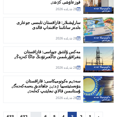
قوزعاۋشى كٷشٸ
ەكونوميكا جەنە
28 شٸلدە 2026
بيزنەس
ساراپشىلار: قازاقستان تابىسى جوعارى
ەلدەر ساناتىنا جاقىنداپ قالدى
ەكونوميكا جەنە
28 شٸلدە 2026
بيزنەس
مەكس ۇلتتىق جوباسى: قازاقستان
ينفراقۇرىلىمىن جاڭعىرتۋدىڭ جاڭا كەزەڭٸ
ەكونوميكا جەنە
28 شٸلدە 2026
بيزنەس
سەنٸم ەكونوميكاسى: قازاقستان
ينۆەستيتسييا ٷشٸن جاھاندىق بەسەكەدەگٸ
ۇستانىمىن قالاي نىعايتىپ كەلەدٸ
ەكونوميكا جەنە
28 شٸلدە 2026
بيزنەس
633
632
...
6
5
4
3
2
1
‹