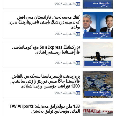
ەكونوميكا جەنە
30 شٸلدە 2026
بيزنەس
كقك مەسەلەسٸ قازاقستان مەن اقش
كەلٸسسٶزٸنٸڭ باستى تاقىرىپتارىنىڭ بٸرٸ
بولدى
ەكونوميكا جەنە
30 شٸلدە 2026
بيزنەس
تٷركييانىڭ SunExpress ەۋە كومپانيياسى
قازاقستانعا رەيستەر اشادى
ەكونوميكا جەنە
30 شٸلدە 2026
بيزنەس
پرەزيدەنت تاپسىرماسىنا سەيكەس بالقاش
قالاسىندا جاڭا مىس قورىتۋ زاۋىتى سالىنىپ,
1200 تۇراقتى جۇمىس ورنى اشىلادى
ەكونوميكا جەنە
30 شٸلدە 2026
بيزنەس
133 ملن دوللارلىق مەمٸلە: TAV Airports
الماتى ەۋەجايىن تولىق يەلەندٸ