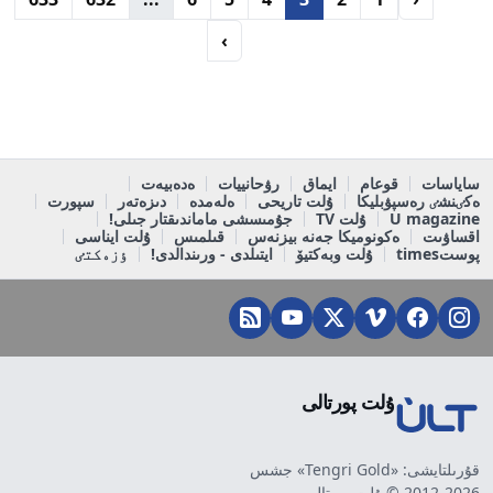
›
ساياسات
قوعام
ايماق
رۋحانييات
ەدەبيەت
ەكٸنشٸ رەسپۋبليكا
ۇلت تاريحى
ەلەمدە
دىزەتەر
سپورت
U magazine
ۇلت TV
جۇمىسشى ماماندىقتار جىلى!
اقساۋىت
ەكونوميكا جەنە بيزنەس
قىلمىس
ۇلت ايناسى
پوستtimes
ۇلت وبەكتيۆ
ايتىلدى - ورىندالدى!
ٶزەكتٸ
ۇلت پورتالى
قۇرىلتايشى: «Tengri Gold» جشس
2012-2026 © ۇلت پورتالى