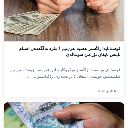
قوستانايدا زاڭسىز نەسيە بەرٸپ, 1 ملرد تەڭگەدەن استام
تابىس تاپقان تۇرعىن سوتتالدى
قوستاناي وبلىسىندا زاڭسىز ميكروكارجىلىق قىزمەت ۇيىمداستىرىپ,
قىلمىستىق جولمەن الىنعان كٸرٸستەردٸ زاڭداستىرعان...
6 تامىز 2026