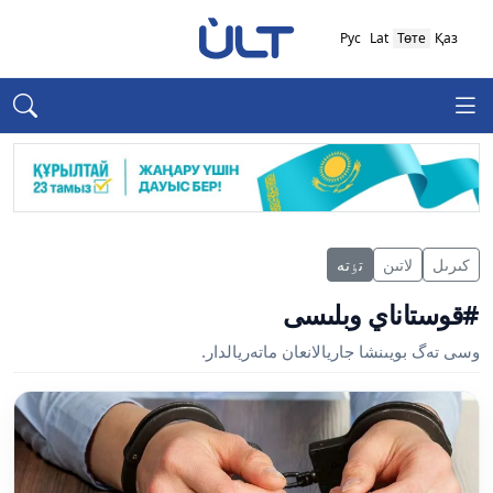
Рус
Lat
Төте
Қаз
كىرىل
لاتىن
تٶتە
#قوستاناي وبلىسى
وسى تەگ بويىنشا جاريالانعان ماتەريالدار.