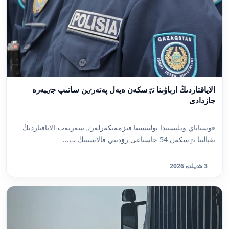
الاياقتاردىڭ ارباۋىنا تٷسكەن ەيەل پەتەرٸن ساتىپ جٸبەرە
جازدادى
قوستاناي وبلىسىندا پوليتسييا قىزمەتكەرلەرٸ ينتەرنەت-الاياقتاردىڭ
ىقپالىنا تٷسكەن 54 جاستاعى رۋدنىي قالاسىنىڭ ت...
3 شٸلدە 2026