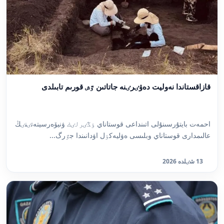
قازاقستاندا نەوليت دەۋٸرٸنە جاتاتىن ٷش قورىم تابىلدى
احمەت بايتۇرسىنۇلى اتىنداعى قوستاناي ٶڭٸرلٸك ۋنيۆەرسيتەتٸنٸڭ
عالىمدارى قوستاناي وبلىسى ەۋليەكٶل اۋدانىندا جٷرگ...
13 شٸلدە 2026