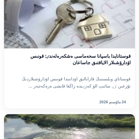
قوستانايدا باسپانا سحەماسى ەشكەرەلەندٸ: قونىس
اۋدارۋشىلار الاياقتىق جاساعان
قوستاناي وبلىسىنىڭ قارابالىق اۋدانىندا قونىس اۋدارۋشىلاردىڭ
تۇرعىن ٷي ساتىپ الۋ كەزٸندە زاڭعا قايشى ەرەكەتتەر ...
24 ماۋسىم 2026