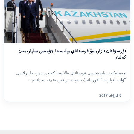
نۇرسۇلتان نازارباەۆ قوستاناي وبلىسىنا جۇمىس ساپارىمەن
كەلدٸ
مەملەكەت باسشىسى قوستاناي قالاسىنا كەلدٸ, دەپ حابارلايدى
"ۇلت اقپارات" اقوردانىڭ باسپاسٶز قىزمەتٸنە سٸلتەم...
8 قاراشا 2017