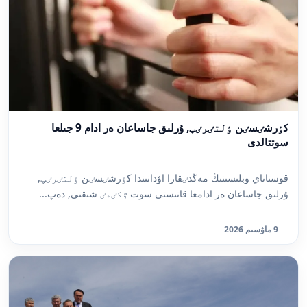
كٶرشٸسٸن ٶلتٸرٸپ, ۇرلىق جاساعان ەر ادام 9 جىلعا
سوتتالدى
قوستاناي وبلىسىنىڭ مەڭدٸقارا اۋدانىندا كٶرشٸسٸن ٶلتٸرٸپ,
ۇرلىق جاساعان ەر ادامعا قاتىستى سوت ٷكٸمٸ شىقتى, دەپ...
9 ماۋسىم 2026