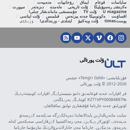
ساياسات
قوعام
ايماق
رۋحانييات
ەدەبيەت
ەكٸنشٸ رەسپۋبليكا
ۇلت تاريحى
ەلەمدە
دىزەتەر
سپورت
U magazine
ۇلت TV
جۇمىسشى ماماندىقتار جىلى!
اقساۋىت
ەكونوميكا جەنە بيزنەس
قىلمىس
ۇلت ايناسى
پوستtimes
ۇلت وبەكتيۆ
ايتىلدى - ورىندالدى!
ٶزەكتٸ
ۇلت پورتالى
قۇرىلتايشى: «Tengri Gold» جشس
2012-2026 © ۇلت پورتالى
قر اقپارات جەنە قوعامدىق دامۋ مينيسترلٸگٸ اقپارات كوميتەتٸنٸڭ
№KZ71VPY00084887 كۋەلٸگٸ بەرٸلگەن.
اۆتورلىق جەنە جارناما قۇقىقتارى تولىق ساقتالعان.
سايت ماتەريالدارىن پايدالانعاندا دەرەككٶزگە سٸلتەمە كٶرسەتۋ
مٸندەتتٸ. اۆتورلار پٸكٸرٸ مەن رەداكتسييا كٶزقاراسى سەيكەس كەلە
بەرمەۋٸ مٷمكٸن. جارناما مەن حابارلاندىرۋلاردىڭ مازمۇنىنا جارناما