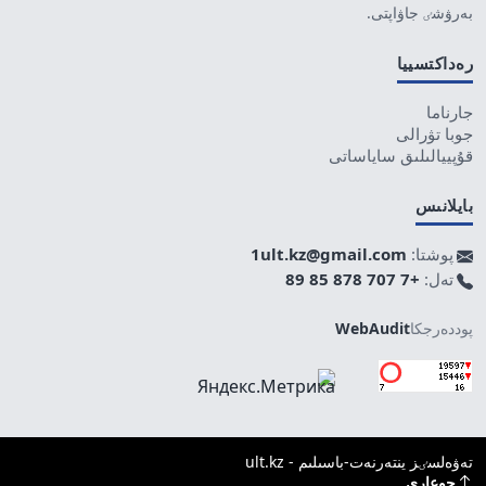
بەرۋشٸ جاۋاپتى.
رەداكتسييا
جارناما
جوبا تۋرالى
قۇپييالىلىق ساياساتى
بايلانىس
پوشتا:
1ult.kz@gmail.com
تەل:
+7 707 878 85 89
پوددەرجكا
WebAudit
تەۋەلسٸز ينتەرنەت-باسىلىم - ult.kz
جوعارى