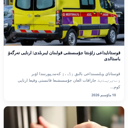
قوستانايداعى زاۋىتتا جۇمىسشى قولىنان ايىرىلدى: ارنايى تەرگەۋ
باستالدى
قوستاناي وبلىسىنداعى بالىق ٶڭدەۋ كەسٸپورنىندا اۋىر
ٶندٸرٸستٸك جاراقات العان جۇمىسشىعا قاتىستى وقيعا ارنايى
كوم...
10 ماۋسىم 2026