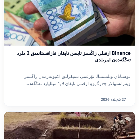
Binance ارقىلى زاڭسىز تابىس تاپقان قازاقستاندىق 2 ملرد
تەڭگەدەن ايىرىلدى
قوستاناي وبلىسىنىڭ تۇرعىنى تسيفرلىق اكتيۆتەرمەن زاڭسىز
وپەراتسييالار جٷرگٸزۋ ارقىلى تاپقان 1,9 ميلليارد تەڭگەد...
27 شٸلدە 2026