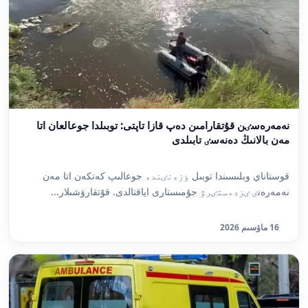
نەمەرەسٸن قۇتقارامىن دەپ قازا تاپتى: توبىلدا جوعالعان اتا
مەن بالانىڭ دەنەسٸ تابىلدى
قوستاناي وبلىسىندا توبىل ٶزەنٸندە جوعالىپ كەتكەن اتا مەن
نەمەرەنٸ ٸزدەستٸرۋ جۇمىستارى اياقتالدى. قۇتقارۋشىلار...
16 ماۋسىم 2026