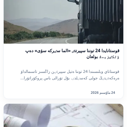
قوستانايدا 24 توننا سپيرتتٸ «الما سٸركە سۋى» دەپ
ٶتكٸزبەك بولعان
قوستاناي وبلىسىندا 24 توننا ەتيل سپيرتٸن زاڭسىز تاسىمالداۋ
ەرەكەتٸنٸڭ جولى كەسٸلدٸ. بۇل تۋرالى باس پروكۋراتۋرا...
24 ماۋسىم 2026