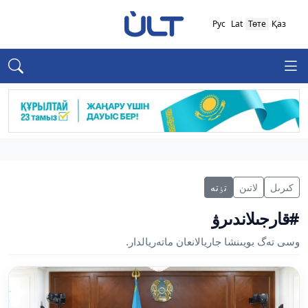
Рус
Lat
Төте
Қаз
كىرىل
لاتىن
تٶتە
#قارجىلاندىرۋ
وسى تەگ بويىنشا جاريالانعان ماتەريالدار.