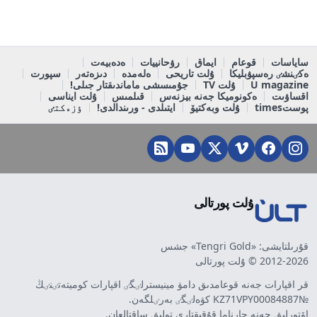
ساياسات
قوعام
ايماق
رۋحانييات
ەدەبيەت
ەكٸنشٸ رەسپۋبليكا
ۇلت تاريحى
ەلەمدە
دىزەتەر
سپورت
U magazine
ۇلت TV
جۇمىسشى ماماندىقتار جىلى!
اقساۋىت
ەكونوميكا جەنە بيزنەس
قىلمىس
ۇلت ايناسى
پوستtimes
ۇلت وبەكتيۆ
ايتىلدى - ورىندالدى!
ٶزەكتٸ
ۇلت پورتالى
قۇرىلتايشى: «Tengri Gold» جشس
2012-2026 © ۇلت پورتالى
قر اقپارات جەنە قوعامدىق دامۋ مينيسترلٸگٸ اقپارات كوميتەتٸنٸڭ
№KZ71VPY00084887 كۋەلٸگٸ بەرٸلگەن.
اۆتورلىق جەنە جارناما قۇقىقتارى تولىق ساقتالعان.