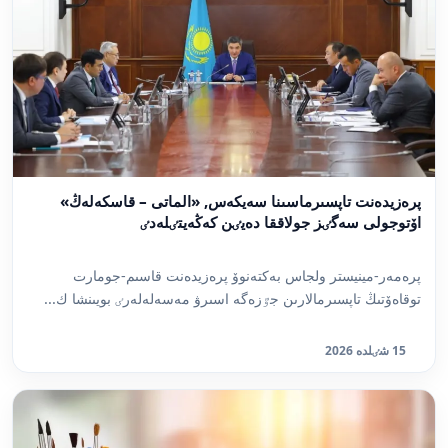
پرەزيدەنت تاپسىرماسىنا سەيكەس, «الماتى – قاسكەلەڭ»
اۆتوجولى سەگٸز جولاققا دەيٸن كەڭەيتٸلەدٸ
پرەمەر-مينيستر ولجاس بەكتەنوۆ پرەزيدەنت قاسىم-جومارت
توقاەۆتىڭ تاپسىرمالارىن جٷزەگە اسىرۋ مەسەلەلەرٸ بويىنشا ك...
15 شٸلدە 2026