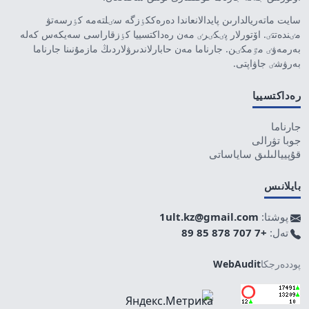
سايت ماتەريالدارىن پايدالانعاندا دەرەككٶزگە سٸلتەمە كٶرسەتۋ
مٸندەتتٸ. اۆتورلار پٸكٸرٸ مەن رەداكتسييا كٶزقاراسى سەيكەس كەلە
بەرمەۋٸ مٷمكٸن. جارناما مەن حابارلاندىرۋلاردىڭ مازمۇنىنا جارناما
بەرۋشٸ جاۋاپتى.
رەداكتسييا
جارناما
جوبا تۋرالى
قۇپييالىلىق ساياساتى
بايلانىس
پوشتا:
1ult.kz@gmail.com
تەل:
+7 707 878 85 89
پوددەرجكا
WebAudit