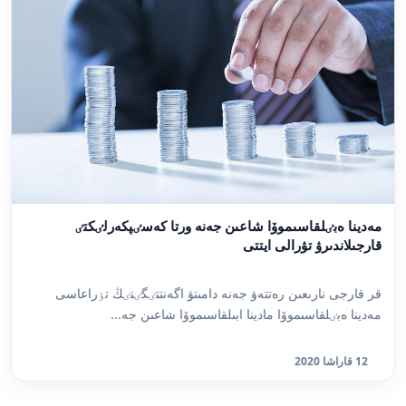
مەدينا ەبٸلقاسىموۆا شاعىن جەنە ورتا كەسٸپكەرلٸكتٸ
قارجىلاندىرۋ تۋرالى ايتتى
قر قارجى نارىعىن رەتتەۋ جەنە دامىتۋ اگەنتتٸگٸنٸڭ تٶراعاسى
مەدينا ەبٸلقاسىموۆا مادينا ابىلقاسىموۆا شاعىن جە...
12 قاراشا 2020