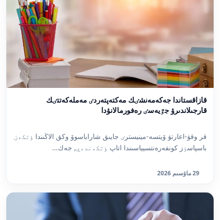
قازاقستاندا جەكەمەنشٸك مەكتەپتەردٸ مەملەكەتتٸك
قارجىلاندىرۋ جٷيەسٸ رەفورمالانۋدا
قر وقۋ-اعارتۋ ۆيتسە-مينيسترٸ جايىق شاراباسوۆ وكق الاڭىندا ٶتكەن
باسپاسٶز كونفەرەنتسيياسىندا اتاپ ٶتكەندەي, جەك...
29 ماۋسىم 2026