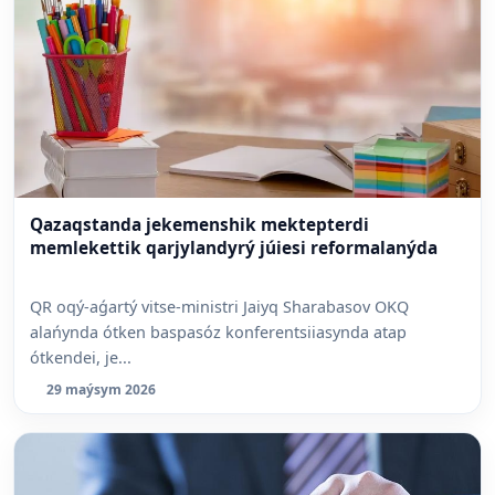
Qazaqstanda jekemenshik mektepterdi
memlekettik qarjylandyrý júiesi reformalanýda
QR oqý-aǵartý vitse-ministri Jaiyq Sharabasov OKQ
alańynda ótken baspasóz konferentsiiasynda atap
ótkendei, je...
29 maýsym 2026