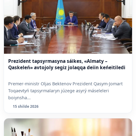
Prezident tapsyrmasyna sáikes, «Almaty –
Qaskeleń» avtojoly segiz jolaqqa deiin keńeitiledi
Premer-ministr Oljas Bektenov Prezident Qasym-Jomart
Toqaevtyń tapsyrmalaryn júzege asyrý máseleleri
boiynsha...
15 shilde 2026