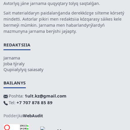
Avtorlyq jáne jarnama quqyqtary tolyq saqtalǵan.
Sait materialdaryn paidalanǵanda derekkózge silteme kórsetý
mindetti. Avtorlar pikiri men redaktsiia kózqarasy sáikes kele
bermeýi múmkin. Jarnama men habarlandyrýlardyń
mazmunyna jarnama berýshi jaýapty.
REDAKTSIIA
Jarnama
Joba týraly
Qupiialylyq saiasaty
BAILANYS
Poshta:
1ult.kz@gmail.com
Tel:
+7 707 878 85 89
Podderjka
WebAudit