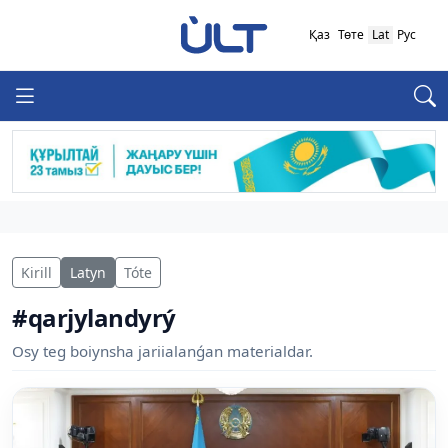
Қаз
Төте
Lat
Рус
Kirill
Latyn
Tóte
#qarjylandyrý
Osy teg boiynsha jariialanǵan materialdar.