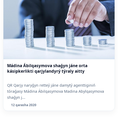
Mádina Ábilqasymova shaǵyn jáne orta
kásipkerlikti qarjylandyrý týraly aitty
QR Qarjy naryǵyn retteý jáne damytý agenttiginiń
tóraǵasy Mádina Ábilqasymova Madina Abylqasymova
shaǵyn j...
12 qarasha 2020