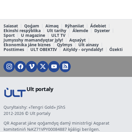
Saiasat
Qoǵam
Aimaq
Rýhaniiat
Ádebiet
Ekinshi respýblika
Ult tarihy
Álemde
Dyzeter
Sport
U magazine
ULT TV
Jumysshy mamandyqtar jyly!
Aqsaýyt
Ekonomika jáne biznes
Qylmys
Ult ainasy
Posttimes
ULT OBEKTIV
Aityldy - oryndaldy!
Ózekti
Ult portaly
Quryltaishy: «Tengri Gold» JShS
2012-2026 © Ult portaly
QR Aqparat jáne qoǵamdyq damý ministrligi Aqparat
komitetiniń №KZ71VPY00084887 kýáligi berilgen.