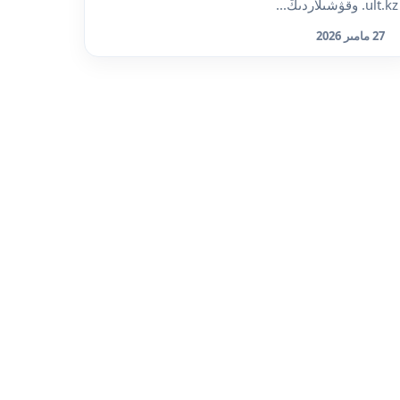
ult.kz. وقۋشىلاردىڭ...
27 مامىر 2026