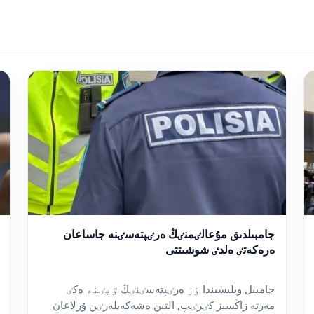
جامبىلدىق مۇعالٸمنٸڭ ەرٸپتەسٸنە جاساعان
ەرەكەتٸ ەلدٸ شوشىتتى
جامبىل وبلىسىندا ٶز ەرٸپتەسٸنٸڭ ٷيٸنە ەكٸ
مەرتە زاڭسىز كٸرٸپ, التىن ەشەكەيلەرٸن ۇرلاعان