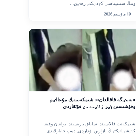
ونىڭ سىنىپتاسى كٷدٸكتٸ رەتٸن...
19 ماۋسىم 2026
«تەتتٸگە قاقالعان»: شىمكەنتتٸك مۇعالٸم
وقۋشىسىن بٸر ٶلٸمنەن قۇتقاردى
شىمكەنت قالاسىندا ساباق بارىسىندا بولعان وقيعا
كٶپشٸلٸكتٸڭ نازارىن اۋداردى, دەپ حابارلايدى