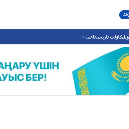
АҚ
ليكا
ۇلت تاريحى
تاعى