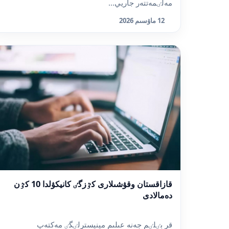
مەلٸمەتتەر جاريي...
12 ماۋسىم 2026
قازاقستان وقۋشىلارى كٷزگٸ كانيكۋلدا 10 كٷن
دەمالادى
قر بٸلٸم جەنە عىلىم مينيسترلٸگٸ مەكتەپ