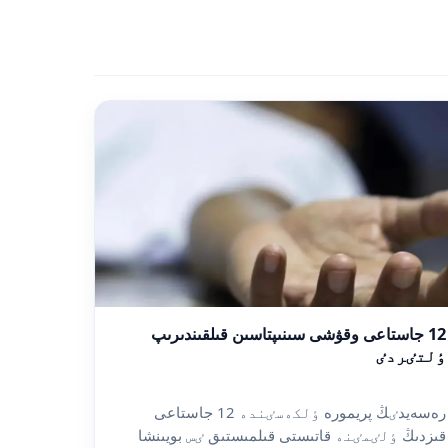
12 جاستاعى وقۋشى سىنىپتاسىن قىلقىندىرىپ
ٶلتٸردٸ
رەسەيدٸڭ پريمورە ٶلكەسٸندە 12 جاستاعى
قىزدىڭ ٶلٸمٸنە قاتىستى قىلمىستىق ٸس بويىنشا