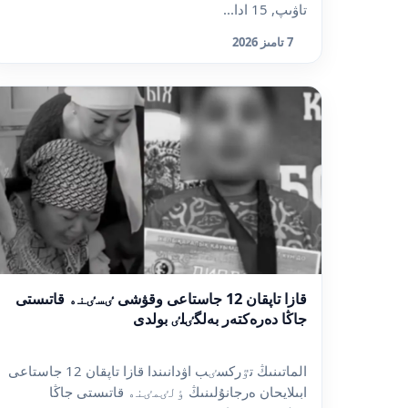
تاۋىپ, 15 ادا...
7 تامىز 2026
قازا تاپقان 12 جاستاعى وقۋشى ٸسٸنە قاتىستى
جاڭا دەرەكتەر بەلگٸلٸ بولدى
الماتىنىڭ تٷركسٸب اۋدانىندا قازا تاپقان 12 جاستاعى
ابىلايحان ەرجانۇلىنىڭ ٶلٸمٸنە قاتىستى جاڭا