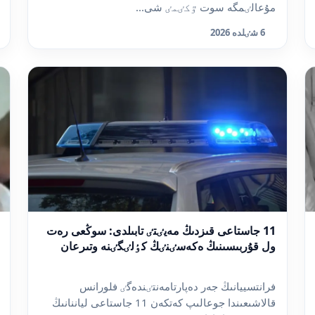
مۇعالٸمگە سوت ٷكٸمٸ شى...
6 شٸلدە 2026
11 جاستاعى قىزدىڭ مەيٸتٸ تابىلدى: سوڭعى رەت
ول قۇربىسىنىڭ ەكەسٸنٸڭ كٶلٸگٸنە وتىرعان
فرانتسييانىڭ جەر دەپارتامەنتٸندەگٸ فلورانس
قالاشىعىندا جوعالىپ كەتكەن 11 جاستاعى لياننانىڭ