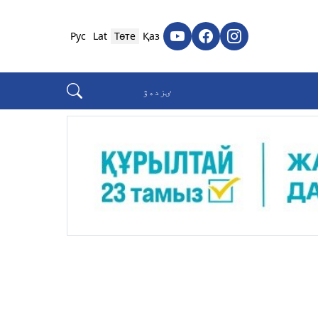
Рус
Lat
Төте
Қаз