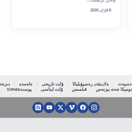
8 قازان 2020
دەبيەت
ەكٸنشٸ رەسپۋبليكا
ۇلت تاريحى
ەلەمدە
دىزەتە
وميكا جەنە بيزنەس
قىلمىس
ۇلت ايناسى
پوستtimes