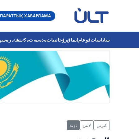
ПАРАТТЫҚ ХАБАРЛАМА
ساياسات
قوعام
ايماق
رۋحانييات
ەدەبيەت
ەكٸنشٸ رەسپۋب
كىرىل
لاتىن
تٶتە