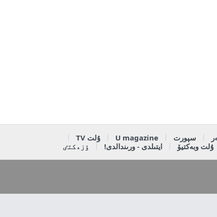
ر
سپورت
U magazine
ۇلت TV
ۇلت وبەكتيۆ
ايتىلدى - ورىندالدى!
ٶزەكتٸ