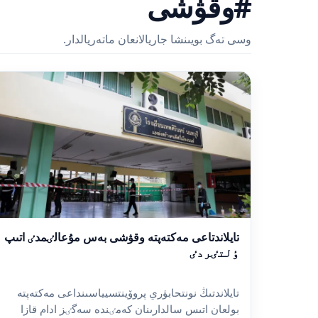
#وقۋشى
وسى تەگ بويىنشا جاريالانعان ماتەريالدار.
تايلاندتاعى مەكتەپتە وقۋشى بەس مۇعالٸمدٸ اتىپ
ٶلتٸردٸ
تايلاندتىڭ نونتحابۋري پروۆينتسيياسىنداعى مەكتەپتە
بولعان اتىس سالدارىنان كەمٸندە سەگٸز ادام قازا