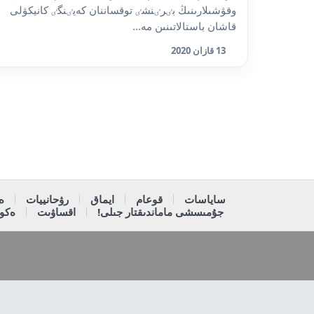
وقۋشىلارىنىڭ بٸرٸنشٸ توقساننان كەيٸنگٸ كانيكۋلى
قاشان باستالاتىنىن مە...
13 قازان 2020
ساياسات
قوعام
ايماق
رۋحانييات
ە
جۇمىسشى ماماندىقتار جىلى!
اقساۋىت
ەكون