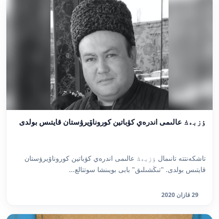
ٶزبەك عالىمى اندرەي كۋباتين كوروناۆيرۋستان قايتىس بولدى
تاشكەنتتە تانىمال ٶزبەك عالىمى اندرەي كۋباتين كوروناۆيرۋستان
قايتىس بولدى. "تىڭشىلىق" بابى بويىنشا سوتتالع...
29 قازان 2020