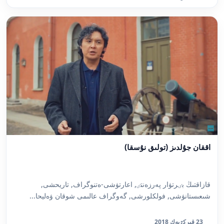
اققان جۇلدىز (تولىق نۇسقا)
قازاقتىڭ بٸرتۋار پەرزەنتٸ, اعارتۋشى-ەتنوگراف, تاريحشى,
شىعىستانۋشى, فولكلورشى, گەوگراف عالىمى شوقان ۋەليحا...
23 قىركٷيەك 2018