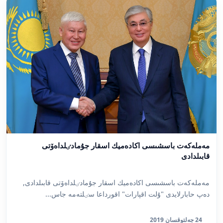
مەملەكەت باسشىسى اكادەميك اسقار جۇمادٸلداەۆتى
قابىلدادى
مەملەكەت باسشىسى اكادەميك اسقار جۇمادٸلداەۆتى قابىلدادى,
دەپ حابارلايدى "ۇلت اقپارات" اقورداعا سٸلتەمە جاس...
24 جەلتوقسان 2019