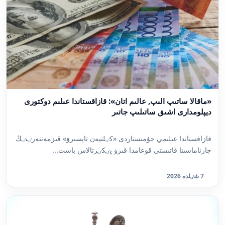
«ماقالا ساتىپ الىپ, عالىم اتان»: قازاقستاندا عىلىم دوكتورى
ديپلومدارى اشىق ساتىلىپ جاتىر
قازاقستاندا عىلىمي جۇمىستاردى «كٸلتپەن تاپسىرۋ» قىزمەتتەرٸنٸڭ
جارناماسىنا قاتىستى قوعامدا قىزۋ پٸكٸرتالاس باست...
7 شٸلدە 2026