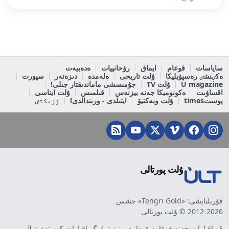
ساياسات
قوعام
ايماق
رۋحانييات
ەدەبيەت
ەكٸنشٸ رەسپۋبليكا
ۇلت تاريحى
ەلەمدە
دىزەتەر
سپورت
U magazine
ۇلت TV
جۇمىسشى ماماندىقتار جىلى!
اقساۋىت
ەكونوميكا جەنە بيزنەس
قىلمىس
ۇلت ايناسى
پوستtimes
ۇلت وبەكتيۆ
ايتىلدى - ورىندالدى!
ٶزەكتٸ
ۇلت پورتالى
قۇرىلتايشى: «Tengri Gold» جشس
2012-2026 © ۇلت پورتالى
قر اقپارات جەنە قوعامدىق دامۋ مينيسترلٸگٸ اقپارات كوميتەتٸنٸڭ