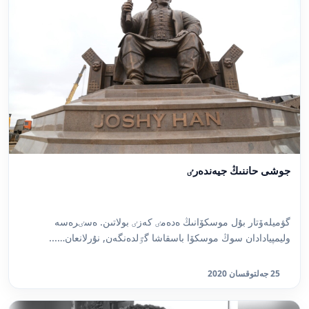
جوشى حاننىڭ جيەندەرٸ
گۋميلەۆتار بۇل موسكۆانىڭ ەدەمٸ كەزٸ بولاتىن. ەسٸرەسە
وليمپيادادان سوڭ موسكۆا باسقاشا گٷلدەنگەن, نۇرلانعان…...
25 جەلتوقسان 2020