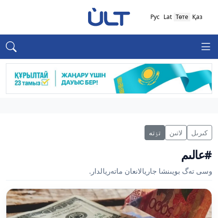
Рус
Lat
Төте
Қаз
كىرىل
لاتىن
تٶتە
#عالىم
وسى تەگ بويىنشا جاريالانعان ماتەريالدار.