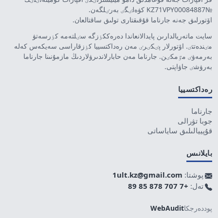
№KZ71VPY00084887 كۋەلٸگٸ بەرٸلگەن.
اۆتورلىق جەنە جارناما قۇقىقتارى تولىق ساقتالعان.
سايت ماتەريالدارىن پايدالانعاندا دەرەككٶزگە سٸلتەمە كٶرسەتۋ
مٸندەتتٸ. اۆتورلار پٸكٸرٸ مەن رەداكتسييا كٶزقاراسى سەيكەس كەلە
بەرمەۋٸ مٷمكٸن. جارناما مەن حابارلاندىرۋلاردىڭ مازمۇنىنا جارناما
بەرۋشٸ جاۋاپتى.
رەداكتسييا
جارناما
جوبا تۋرالى
قۇپييالىلىق ساياساتى
بايلانىس
پوشتا:
1ult.kz@gmail.com
تەل:
+7 707 878 85 89
پوددەرجكا
WebAudit