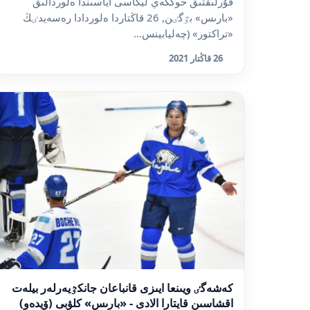
قۇرلىقتىق حوككەي ليگاسى اياسىندا ەلوردالىق
«بارىس» بٷگٸن, 26 قاڭتاردا ەلوردادا رەسەيدٸڭ
«تراكتور» (چەليابينس...
26 قاڭتار 2021
كەشەگٸ ويىنعا ايىزى قانباعان جانكٷيەرلەر بيلەت
اقشاسىن قايتارا الادى - «بارىس» كلۋبى (ۆيدەو)