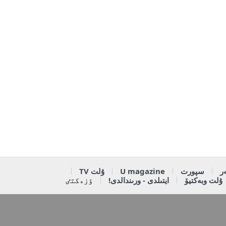
ر
سپورت
U magazine
ۇلت TV
ۇلت وبەكتيۆ
ايتىلدى - ورىندالدى!
ٶزەكتٸ