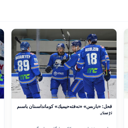
قحل: «بارىس» «نەفتەحيميك» كومانداسىنان باسىم
تٷستٸ