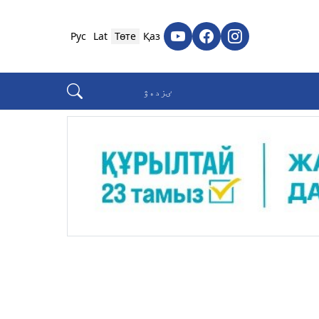
Рус
Lat
Төте
Қаз