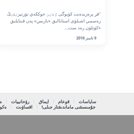
"قر پرەزيدەنت كۋبوگى ٷشٸن حوككەي تۋرنيرٸنٸڭ
رەسمي اشىلۋى استانالىق «بارىس» پەن قىتايلىق
«كۋنلۋن رەد ست...
9 تامىز 2016
ساياسات
قوعام
ايماق
رۋحانييات
ە
جۇمىسشى ماماندىقتار جىلى!
اقساۋىت
ەكون