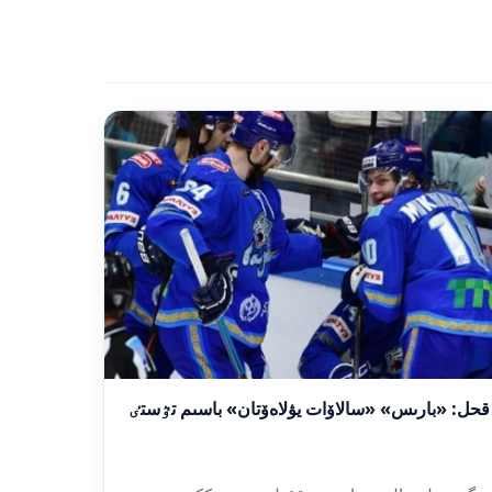
قحل: «بارىس» «سالاۆات يۋلاەۆتان» باسىم تٷستٸ