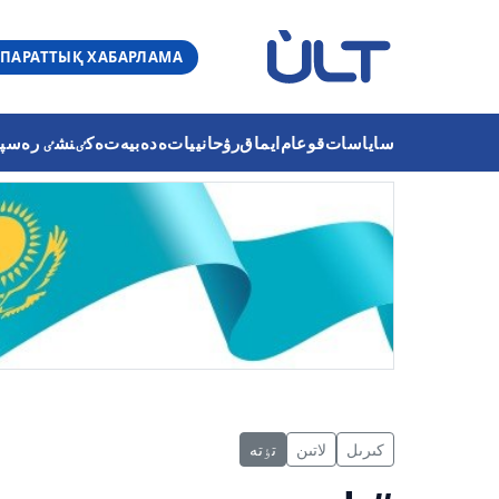
ПАРАТТЫҚ ХАБАРЛАМА
ساياسات
قوعام
ايماق
رۋحانييات
ەدەبيەت
ەكٸنشٸ رەسپۋب
كىرىل
لاتىن
تٶتە