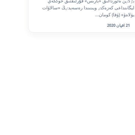
بٷگٸن ەلوردالىق «بارىس» قۇرلىقتىق حوككەي
ليگاىنداعى كەزەكتٸ ويىنىندا رەسەيدٸڭ «سالاۆات
يۋلاەۆ» (ۋفا) كومان...
21 اقپان 2020