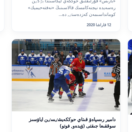
«بارىس» قۇرلىقتىق حوككەي ليگاسىندا بٷگٸن
رەسەيدە نيجنەكامسك قالاسىنىڭ «نەفتەحيميك»
كومانداسىمەن كەزدەستٸ, دە...
12 قاراشا 2020
دامير رىسپاەۆ قىتاي حوككەيشٸسٸن اياۋسىز
سوققىعا جىقتى (ۆيدەو, فوتو)