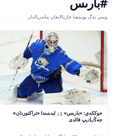
#بارىس
وسى تەگ بويىنشا جاريالانعان ماتەريالدار.
حوككەي: «بارىس» ٶز ايدىنىندا «تراكتوردان»
جەڭٸلٸپ قالدى