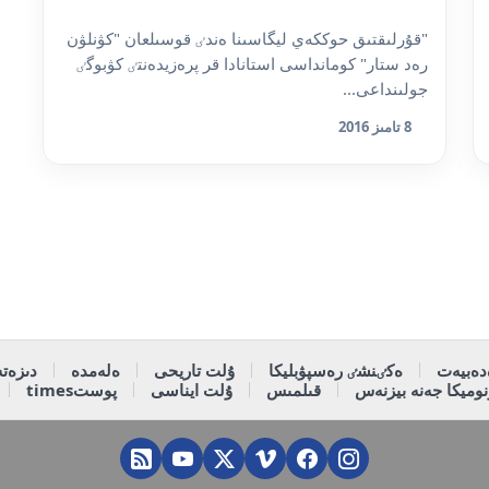
"قۇرلىقتىق حوككەي ليگاسىنا ەندٸ قوسىلعان "كۋنلۋن
رەد ستار" كومانداسى استانادا قر پرەزيدەنتٸ كۋبوگٸ
جولىنداعى...
8 تامىز 2016
دەبيەت
ەكٸنشٸ رەسپۋبليكا
ۇلت تاريحى
ەلەمدە
دىزەتە
وميكا جەنە بيزنەس
قىلمىس
ۇلت ايناسى
پوستtimes