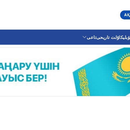
АҚ
ليكا
ۇلت تاريحى
تاعى