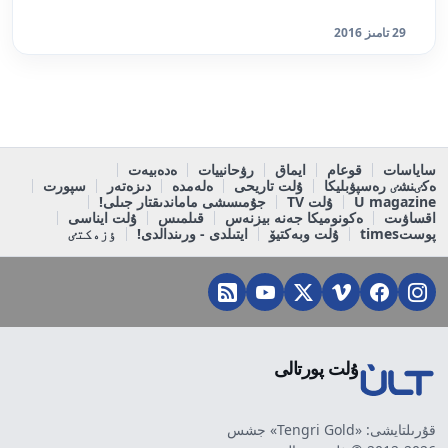
29 تامىز 2016
ساياسات
قوعام
ايماق
رۋحانييات
ەدەبيەت
ەكٸنشٸ رەسپۋبليكا
ۇلت تاريحى
ەلەمدە
دىزەتەر
سپورت
U magazine
ۇلت TV
جۇمىسشى ماماندىقتار جىلى!
اقساۋىت
ەكونوميكا جەنە بيزنەس
قىلمىس
ۇلت ايناسى
پوستtimes
ۇلت وبەكتيۆ
ايتىلدى - ورىندالدى!
ٶزەكتٸ
ۇلت پورتالى
قۇرىلتايشى: «Tengri Gold» جشس