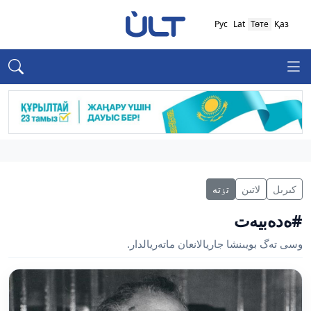
Рус
Lat
Төте
Қаз
كىرىل
لاتىن
تٶتە
#ەدەبيەت
وسى تەگ بويىنشا جاريالانعان ماتەريالدار.