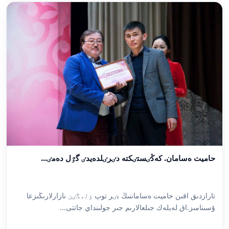
حاميت ەسامان. كەڭٸستٸكتە دٸرٸلدەيدٸ گٷل دەمٸ...
تارازدىق اقىن حاميت ەساماننىڭ بٸر توپ ٶلەڭٸن نازارلارىڭىزعا
ۇسىنامىز.اق لەيلەك جىلعالارىم جىر جولىنداي جاتتى...