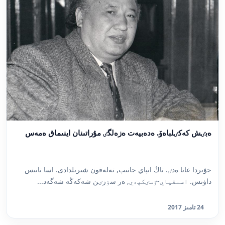
ەبٸش كەكٸلباەۆ. ەدەبيەت ەزەلگٸ مۇراتىنان اينىماق ەمەس
جۋىردا عانا ەدٸ. تاڭ اتپاي جاتىپ, تەلەفون شىرىلدادى. اسا تانىس
داۋىس. اسىقپاي-ٷسٸكپەي, ەر سٶزٸن شەكەڭە شەگەد...
24 تامىز 2017