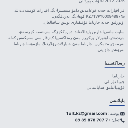
2012-2026 © ۇلت پورتالى
قر اقپارات جەنە قوعامدىق دامۋ مينيسترلٸگٸ اقپارات كوميتەتٸنٸڭ
№KZ71VPY00084887 كۋەلٸگٸ بەرٸلگەن.
اۆتورلىق جەنە جارناما قۇقىقتارى تولىق ساقتالعان.
سايت ماتەريالدارىن پايدالانعاندا دەرەككٶزگە سٸلتەمە كٶرسەتۋ
مٸندەتتٸ. اۆتورلار پٸكٸرٸ مەن رەداكتسييا كٶزقاراسى سەيكەس كەلە
بەرمەۋٸ مٷمكٸن. جارناما مەن حابارلاندىرۋلاردىڭ مازمۇنىنا جارناما
بەرۋشٸ جاۋاپتى.
رەداكتسييا
جارناما
جوبا تۋرالى
قۇپييالىلىق ساياساتى
بايلانىس
پوشتا:
1ult.kz@gmail.com
تەل:
+7 707 878 85 89