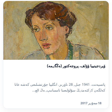
ۆيردجينييا ۆۋلف. پروجەكتور (ەڭگٸمە)
پاتسيەنت. 1941 جىل, 28 ناۋرىز. انگلييا جۇرتشىلىعى كەشە عانا
كەلگەن كٶكتەمنٸڭ سۇلۋلىعىنا تامسانىپ, ەڭ الع...
18 سەۋٸر 2017