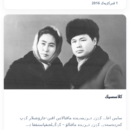
1 قىركٷيەك 2016
كلاسسيك
سايىن اعا… كٶزٸ تٸرٸسٸندە ماقتالاتىن اقىن-جازۋشىلار كٶپ
كەزدەسەدٸ. كٶزٸ تٸرٸدە ماقتالۋ – كٶڭٸلجىقپاستىققا د...