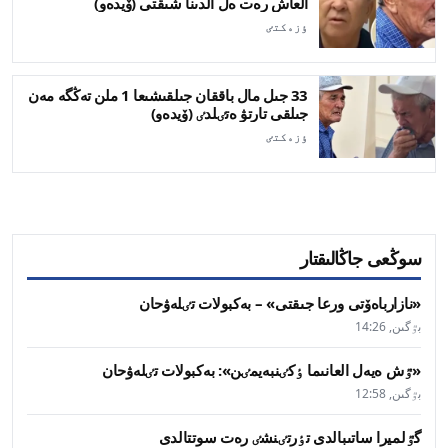
العاش رەت ەل الدىنا شىقتى (ۆيدەو)
ٶزەكتٸ
33 جىل مال باققان جىلقىشىعا 1 ملن تەڭگە مەن
جىلقى تارتۋ ەتٸلدٸ (ۆيدەو)
ٶزەكتٸ
سوڭعى جاڭالىقتار
«نازارباەۆتى ورعا جىقتى» – بەكبولات تٸلەۋحان
بٷگىن, 14:26
«ٷش ەيەل العانىما ٶكٸنبەيمٸن»: بەكبولات تٸلەۋحان
بٷگىن, 12:58
گٷلميرا ساتىبالدى تٶرتٸنشٸ رەت سوتتالدى