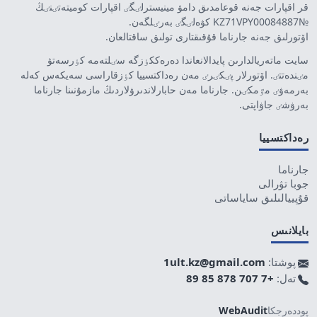
قر اقپارات جەنە قوعامدىق دامۋ مينيسترلٸگٸ اقپارات كوميتەتٸنٸڭ
№KZ71VPY00084887 كۋەلٸگٸ بەرٸلگەن.
اۆتورلىق جەنە جارناما قۇقىقتارى تولىق ساقتالعان.
سايت ماتەريالدارىن پايدالانعاندا دەرەككٶزگە سٸلتەمە كٶرسەتۋ
مٸندەتتٸ. اۆتورلار پٸكٸرٸ مەن رەداكتسييا كٶزقاراسى سەيكەس كەلە
بەرمەۋٸ مٷمكٸن. جارناما مەن حابارلاندىرۋلاردىڭ مازمۇنىنا جارناما
بەرۋشٸ جاۋاپتى.
رەداكتسييا
جارناما
جوبا تۋرالى
قۇپييالىلىق ساياساتى
بايلانىس
پوشتا:
1ult.kz@gmail.com
تەل:
+7 707 878 85 89
پوددەرجكا
WebAudit