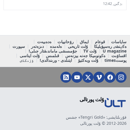
بٷگىن, 12:42
ساياسات
قوعام
ايماق
رۋحانييات
ەدەبيەت
ەكٸنشٸ رەسپۋبليكا
ۇلت تاريحى
ەلەمدە
دىزەتەر
سپورت
U magazine
ۇلت TV
جۇمىسشى ماماندىقتار جىلى!
اقساۋىت
ەكونوميكا جەنە بيزنەس
قىلمىس
ۇلت ايناسى
پوستtimes
ۇلت وبەكتيۆ
ايتىلدى - ورىندالدى!
ٶزەكتٸ
ۇلت پورتالى
قۇرىلتايشى: «Tengri Gold» جشس
2012-2026 © ۇلت پورتالى