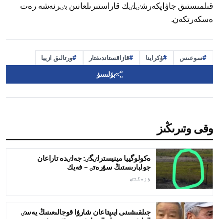
قىلمىستىق جاۋاپكەرشٸلٸك قاراستىرىلعانىن بٸرنەشە رەت
ەسكەرتكەن.
سوعىس
ۋكراينا
قازاقستاندىقتار
ورتالىق ازييا
بۆلىسۋ
وقى وتىرىڭىز
ەكولوگييا مينيسترلٸگٸ: جەلٸدە تاراعان
جولبارىستىڭ سۋرەتٸ – فەيك
ٶزەكتٸ
جىلقىشىنى ايىپتاعان شارۋا قوجالىعىنىڭ يەسٸ