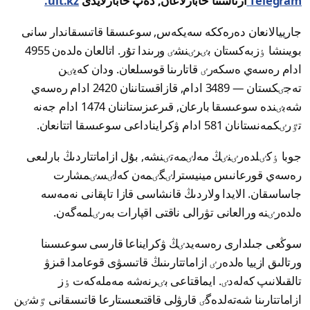
Telegram
ارناسىنا حابارلاعان, دەپ حابارلايدى
ult.kz.
جارييالانعان دەرەككە سەيكەس, سوعىسقا قاتىسقاندار سانى
بويىنشا ٶزبەكستان بٸرٸنشٸ ورىندا تۇر. اتالعان ەلدەن 4955
ادام رەسەي ەسكەرٸ قاتارىنا قوسىلعان. ودان كەيٸن
تەجٸكستان — 3489 ادام, قازاقستاننان 2420 ادام رەسەي
شەبٸندە سوعىسقا بارعان, قىرعىزستاننان 1474 ادام جەنە
تٷرٸكمەنستانان 581 ادام ۋكرايناداعى سوعىسقا اتتانعان.
جوبا ٶكٸلدەرٸنٸڭ مەلٸمەتٸنشە, بۇل ازاماتتاردىڭ بارلىعى
رەسەي قورعانىس مينيسترلٸگٸمەن كەلٸسٸمشارت
جاساسقان. الايدا ولاردىڭ قانشاسى قازا تاپقانى نەمەسە
ەلدەرٸنە ورالعانى تۋرالى ناقتى اقپارات بەرٸلمەگەن.
سوڭعى جىلدارى رەسەيدٸڭ ۋكرايناعا قارسى سوعىسىنا
ورتالىق ازييا ەلدەرٸ ازاماتتارىنىڭ قاتىسۋى قوعامدا قىزۋ
تالقىلانىپ كەلەدٸ. ايماقتاعى بٸرنەشە مەملەكەت ٶز
ازاماتتارىنا شەتەلدەگٸ قارۋلى قاقتىعىستارعا قاتىسقانى ٷشٸن