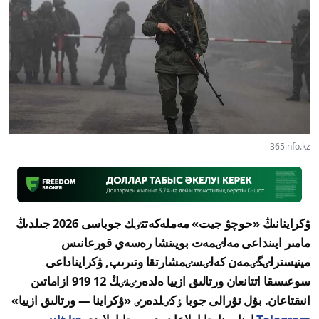
365info.kz
ۋكراينانىڭ «حوچۋ جيت» مەملەكەتتٸك جوباسى 2026 جىلدىڭ
مامىر ايىنداعى مەلٸمەت بويىنشا رەسەي قورعانىس
مينيسترلٸگٸمەن كەلٸسٸمشارتقا وتىرىپ, ۋكرايناداعى
سوعىسقا اتتانعان ورتالىق ازييا ەلدەرٸنٸڭ 12 919 ازاماتىن
انىقتاعان. بۇل تۋرالى جوبا ٶكٸلدەرٸ «ۋكراينا — ورتالىق ازييا»