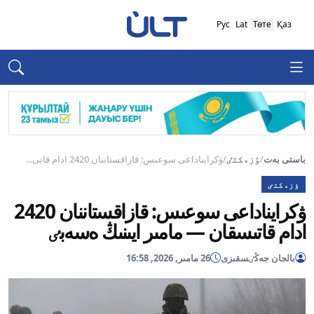
Рус
Lat
Төте
Қаз
باستى بەت
/
ٶزەكتٸ
/
ۋكرايناداعى سوعىس: قازاقستاننان 2420 ادام قاتى...
ٶزەكتٸ
ۋكرايناداعى سوعىس: قازاقستاننان 2420
ادام قاتىسقان — مامىر ايىنىڭ ەسەبٸ
بالجان جەڭٸسقىزى
26 مامىر, 2026, 16:58