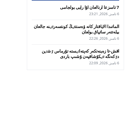
7 تامىزعا ارنالعان اۋا رايى بولجامى
6 تامىز, 2026, 23:21
الماتىدا الاياقتار كانە ۋەستتٸڭ كونتسەرتٸنە جالعان
بيلەتتەر ساتپاق بولعان
6 تامىز, 2026, 22:26
اقش-تا زەينەتكەر كەپتەلٸستە تۇرماس ٷشٸن
دٷكەنگە تٸكۇشاقپەن ۇشىپ باردى
6 تامىز, 2026, 22:09