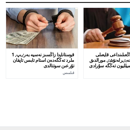
ڭعىلىنداعى قايعىلى
قوستانايدا زاڭسىز نەسيە بەرٸپ, 1
جەبٸرلەنۋشٸ مورالدىق
ملرد تەڭگەدەن استام تابىس تاپقان
تۇرعىن سوتتالدى
قىلمىس