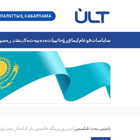
ПАРАТТЫҚ ХАБАРЛАМА
ساياسات
قوعام
ايماق
رۋحانييات
ەدەبيەت
ەكٸنشٸ رەسپۋب
باستى بەت
/
قىلمىس
/
تەرروريزمگە قاتىسى بار ادامدار مەن ۇيى