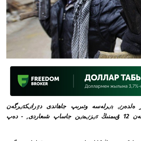
ر ەلدەرٸ بٸرلەسە وتىرىپ جاھاندى دٷرلٸكتٸرگەن
تەرروريزمگە قاتىسى بار دەگەن 59 تۇلعا مەن 12 ۇيىمنىڭ تٸزٸمٸن جاساپ شىعاردى, - دەپ