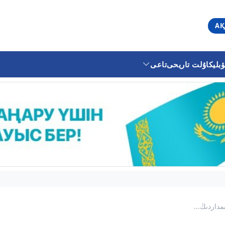
АҚ
ليكا
ۇلت تاريحى
تاعى
مداردىڭ...