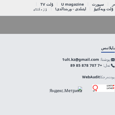
ر
سپورت
U magazine
ۇلت TV
ۇلت وبەكتيۆ
ايتىلدى - ورىندالدى!
ٶزەكتٸ
بايلانىس
پوشتا:
1ult.kz@gmail.com
تەل:
+7 707 878 85 89
پوددەرجكا
WebAudit