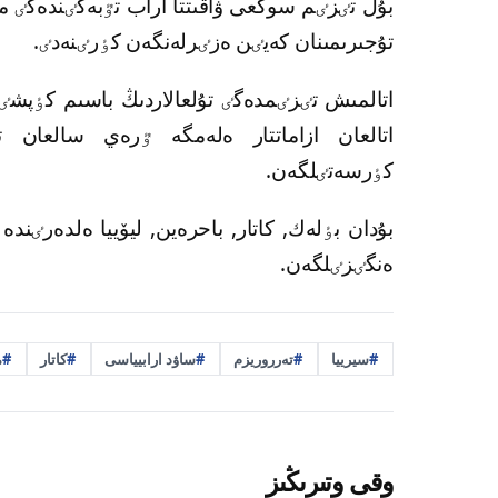
بۇل تٸزٸم سوڭعى ۋاقىتتا اراب تٷبەگٸندەگٸ م
تۇجىرىمىنان كەيٸن ەزٸرلەنگەن كٶرٸنەدٸ.
اتالمىش تٸزٸمدەگٸ تۇلعالاردىڭ باسىم كٶپشٸل
اتالعان ازاماتتار ەلەمگە ٷرەي سالعان 
كٶرسەتٸلگەن.
ەنگٸزٸلگەن.
سيرييا
تەرروريزم
ساۋد ارابيياسى
كاتار
م
وقى وتىرىڭىز