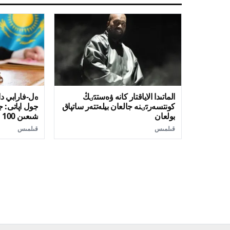
الماتىدا الاياقتار كانە ۋەستتٸڭ
ەل-فارابي دا
كونتسەرتٸنە جالعان بيلەتتەر ساتپاق
جول اپاتى: 
بولعان
شىعىن 100 ميلليون تەڭگە سۇرادى
قىلمىس
قىلمىس