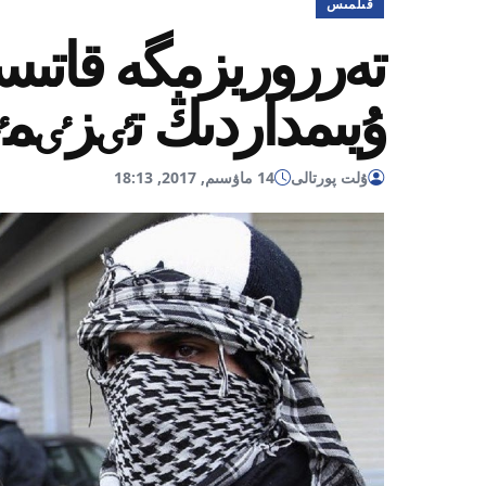
قىلمىس
تەرروريزمگە قاتىس
ۇيىمداردىڭ تٸزٸم
ۇلت پورتالى
14 ماۋسىم, 2017, 18:13