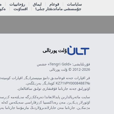
ساياسات
قوعام
ايماق
رۋحانييات
ە
جۇمىسشى ماماندىقتار جىلى!
اقساۋىت
ەكون
ۇلت پورتالى
قۇرىلتايشى: «Tengri Gold» جشس
2012-2026 © ۇلت پورتالى
قر اقپارات جەنە قوعامدىق دامۋ مينيسترلٸگٸ اقپارات كوميتە
№KZ71VPY00084887 كۋەلٸگٸ بەرٸلگەن.
اۆتورلىق جەنە جارناما قۇقىقتارى تولىق ساقتالعان.
سايت ماتەريالدارىن پايدالانعاندا دەرەككٶزگە سٸلتەمە كٶرسەت
اۆتورلار پٸكٸرٸ مەن رەداكتسييا كٶزقاراسى سەيكەس كەلە 
مٷمكٸن. جارناما مەن حابارلاندىرۋلاردىڭ مازمۇنىنا جارناما بە