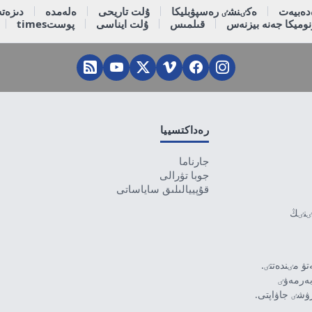
دەبيەت
ەكٸنشٸ رەسپۋبليكا
ۇلت تاريحى
ەلەمدە
دىزەتە
وميكا جەنە بيزنەس
قىلمىس
ۇلت ايناسى
پوستtimes
رەداكتسييا
جارناما
جوبا تۋرالى
قۇپييالىلىق ساياساتى
تٸنٸڭ
ۋ مٸندەتتٸ.
بەرمەۋٸ
رۋشٸ جاۋاپتى.