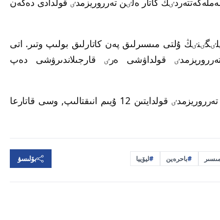
ەملەكەتتەردٸڭ كاتار ەلٸن تەرروريزمدٸ قولدادى دەگەن
ٸگٸنٸڭ ۇلتى مىسىرلىق پەن كاتارلىق بولىپ وتىر. اتى
تەرروريزمدٸ قولداۋشى ەرٸ قارجىلاندىرۋشى دەپ
بۇدان بٶلەك, كاتار, باحرەين, ليۆييا ەلدەرٸندە تەرروريزمدٸ قولدايتىن 12 ۇيىم انىقتالىپ, وسى قاتارعا
بۆلىسۋ
ىسىر
باحرەين
ليۆييا