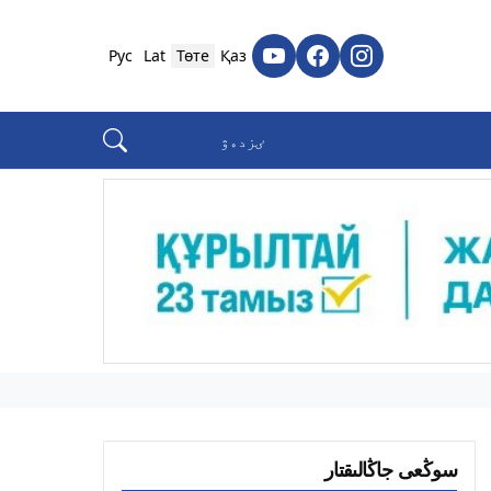
Рус
Lat
Төте
Қаз
سوڭعى جاڭالىقتار