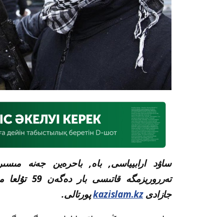
ساۋد ارابيياسى, باە, باحرەين جەنە مىسى
جازادى
kazislam.kz
پورتالى.