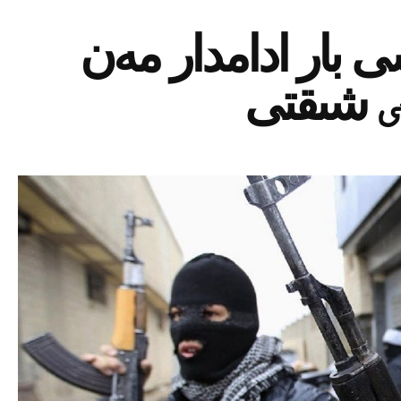
ى بار ادامدار مەن
ٸ شىقتى