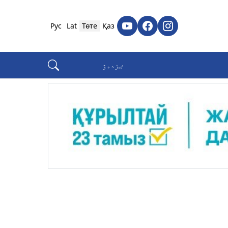
Рус
Lat
Төте
Қаз