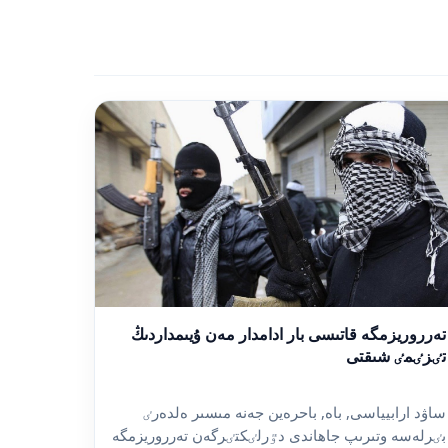
تەرروريزمگە قاتىسى بار ادامدار مەن ۇيىمداردىڭ
تٸزٸمٸ شىقتى
ساۋد ارابيياسى, باە, باحرەين جەنە مىسىر ەلدەرٸ
بٸرلەسە وتىرىپ جاھاندى دٷرلٸكتٸرگەن تەرروريزمگە