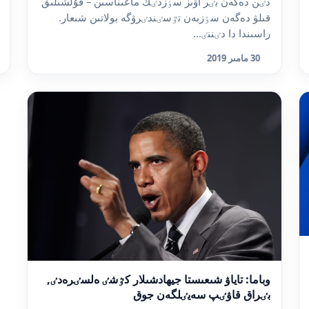
دٸن دەگەن بٸر اۋىز سٶزدٸڭ ماعىناسىن – قۇلشىلىق
قىلۋ دەگەن سٶزبەن تٷسٸندٸرۋگە بولاتىن شىعار.
راسىندا دا دٸننٸ...
30 مامىر 2019
وباما: تاياۋ شىعىستا جيھادشىلار كٷشٸ ەلسٸرەدٸ,
بٸراق قاۋٸپ سەيٸلگەن جوق