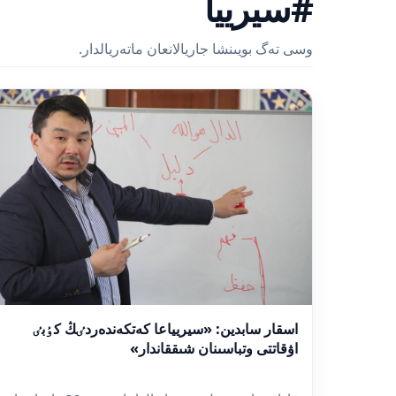
#سيرييا
وسى تەگ بويىنشا جاريالانعان ماتەريالدار.
اسقار سابدين: «سيريياعا كەتكەندەردٸڭ كٶبٸ
اۋقاتتى وتباسىنان شىققاندار»