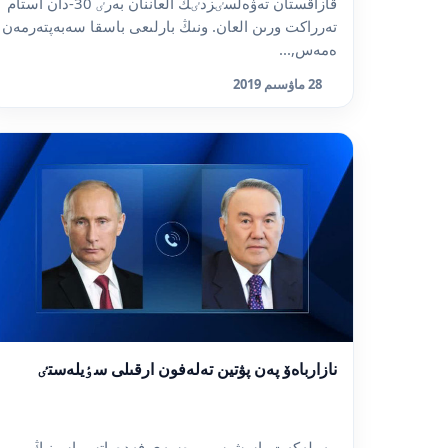
قازاقستان تەۋەلسٸزدٸك العاننان بەرٸ 30-دان استام
تەرراكت ورىن العان. ونىڭ بارلىعى باسقا سەبەپتەرمەن
ەمەس,...
28 ماۋسىم 2019
نازارباەۆ پەن پۋتين تەلەفون ارقىلى سٶيلەستٸ
مەملەكەت باسشىسى رەسەي فەدەراتسيياسىنىڭ