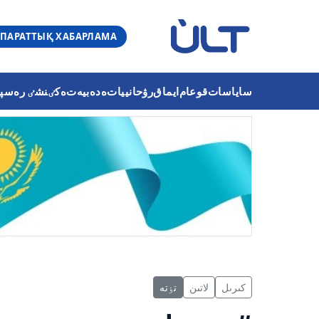
ПАРАТТЫҚ ХАБАРЛАМА
ساياسات
قوعام
ايماق
رۋحانييات
ەدەبيەت
ەكٸنشٸ رەسپۋب
كىرىل
لاتىن
تٶتە