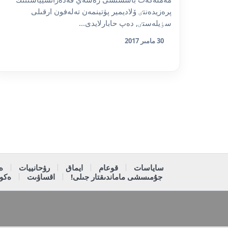
پرەزيدەنتٸ ۆلاديمير پۋتينمەن تەلەفون ارقىلى
سٶيلەستٸ, دەپ حابارلايدى...
30 مامىر 2017
ساياسات
قوعام
ايماق
رۋحانييات
ە
جۇمىسشى ماماندىقتار جىلى!
اقساۋىت
ەكون