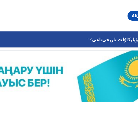
АҚ
ليكا
ۇلت تاريحى
تاعى