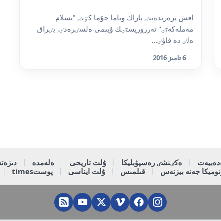
اقش پرەزيدەنتٸ باراك وباما جۇما كٷنٸ "يسلام
مەملەكەتٸ" تەرروريستٸك ۇيىمى ەلسٸرەدٸ, بٸراق
ەلٸ دە قاۋٸ...
6 تامىز 2016
دەبيەت
ەكٸنشٸ رەسپۋبليكا
ۇلت تاريحى
ەلەمدە
دىزەتە
وميكا جەنە بيزنەس
قىلمىس
ۇلت ايناسى
پوستtimes