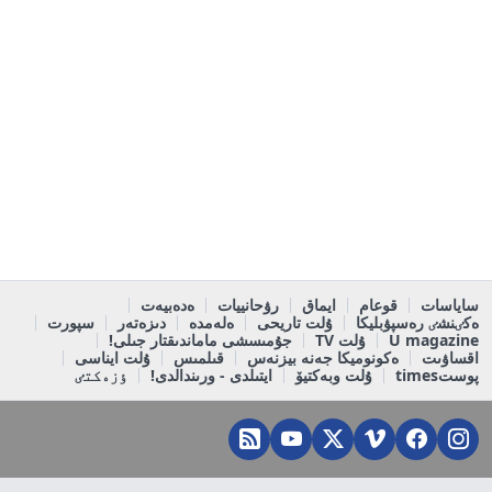
ساياسات
قوعام
ايماق
رۋحانييات
ەدەبيەت
ەكٸنشٸ رەسپۋبليكا
ۇلت تاريحى
ەلەمدە
دىزەتەر
سپورت
U magazine
ۇلت TV
جۇمىسشى ماماندىقتار جىلى!
اقساۋىت
ەكونوميكا جەنە بيزنەس
قىلمىس
ۇلت ايناسى
پوستtimes
ۇلت وبەكتيۆ
ايتىلدى - ورىندالدى!
ٶزەكتٸ