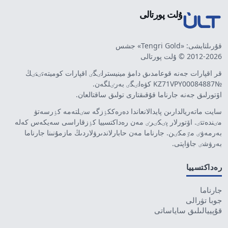
ۇلت پورتالى
قۇرىلتايشى: «Tengri Gold» جشس
2012-2026 © ۇلت پورتالى
قر اقپارات جەنە قوعامدىق دامۋ مينيسترلٸگٸ اقپارات كوميتەتٸنٸڭ
№KZ71VPY00084887 كۋەلٸگٸ بەرٸلگەن.
اۆتورلىق جەنە جارناما قۇقىقتارى تولىق ساقتالعان.
سايت ماتەريالدارىن پايدالانعاندا دەرەككٶزگە سٸلتەمە كٶرسەتۋ
مٸندەتتٸ. اۆتورلار پٸكٸرٸ مەن رەداكتسييا كٶزقاراسى سەيكەس كەلە
بەرمەۋٸ مٷمكٸن. جارناما مەن حابارلاندىرۋلاردىڭ مازمۇنىنا جارناما
بەرۋشٸ جاۋاپتى.
رەداكتسييا
جارناما
جوبا تۋرالى
قۇپييالىلىق ساياساتى