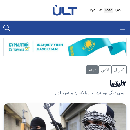
Рус
Lat
Төте
Қаз
كىرىل
لاتىن
تٶتە
#ليۆييا
وسى تەگ بويىنشا جاريالانعان ماتەريالدار.