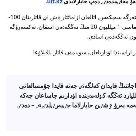
ەۆ مەلٸمدەدٸ, دەپ حابارلايدى
ult.kz.
مينيستردٸڭ ايتۋىنشا, بانكتەر ۇسىنعان مەلٸمەتتەرگە سەيكەس, اتالعان ازاماتتار ٷش اي قاتارىنان 100-
دەن استام اۋدارىم قابىلداپ, ولاردىڭ جالپى سوماسى 1 ميلليون 20 مىڭ تەڭگەدەن اسقان. تەكسەرۋگە
ە تۇلعالار اراسىندا اۋدارىلعان. سونىمەن قاتار باقىلاۋعا
اجاتتىڭ قايدان كەلگەنٸ جەنە قايدا جۇمسالعانى
الادى. سونداي-اق شامامەن 200 ميلليارد تەڭگە كٶلەمٸندە اۋدارىم جاساعان جەكە
تەمە بەرۋ ٷشٸن حابارلاما جٸبەرٸلدٸ», – دەدٸ