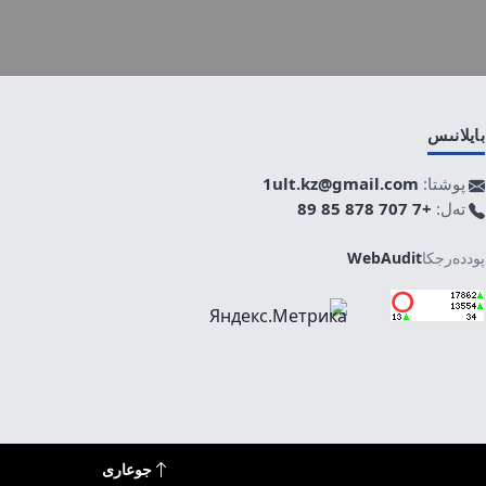
بايلانىس
پوشتا:
1ult.kz@gmail.com
تەل:
+7 707 878 85 89
پوددەرجكا
WebAudit
جوعارى