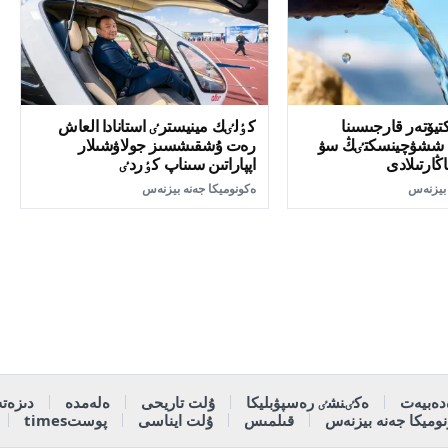
كتيۆتەر قارجىسىنا
كٶلٸك مينيسترٸ استانادا العاش
ن ششۋچينسكتٸڭ سۋ
رەت ۇشقىشسىز جولاۋشىلار
ڭارتىلادى
اپپاراتىن سىناپ كٶردٸ
 بيزنەس
ەكونوميكا جەنە بيزنەس
دەبيەت
ەكٸنشٸ رەسپۋبليكا
ۇلت تاريحى
ەلەمدە
دىزەتە
وميكا جەنە بيزنەس
قىلمىس
ۇلت ايناسى
پوستtimes