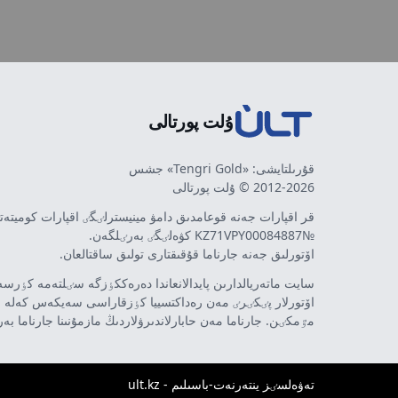
ۇلت پورتالى
قۇرىلتايشى: «Tengri Gold» جشس
2012-2026 © ۇلت پورتالى
قر اقپارات جەنە قوعامدىق دامۋ مينيسترلٸگٸ اقپارات كوميتە
№KZ71VPY00084887 كۋەلٸگٸ بەرٸلگەن.
اۆتورلىق جەنە جارناما قۇقىقتارى تولىق ساقتالعان.
سايت ماتەريالدارىن پايدالانعاندا دەرەككٶزگە سٸلتەمە كٶرسەت
اۆتورلار پٸكٸرٸ مەن رەداكتسييا كٶزقاراسى سەيكەس كەلە 
مٷمكٸن. جارناما مەن حابارلاندىرۋلاردىڭ مازمۇنىنا جارناما بە
تەۋەلسٸز ينتەرنەت-باسىلىم - ult.kz