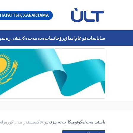
ПАРАТТЫҚ ХАБАРЛАМА
ساياسات
قوعام
ايماق
رۋحانييات
ەدەبيەت
ەكٸنشٸ رەسپۋب
باستى بەت
/
ەكونوميكا جەنە بيزنەس
/
تاكسيستەر مەن كۋرەرلەر با