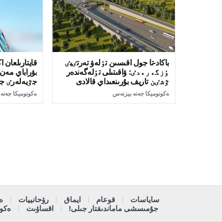
باكاد-تا جول اقىسىن تٶلەۋ تەرتٸبٸ
قايتارىلعان ا
ٶزگەرەدٸ: ۋاقىتىلى تٶلەگەندەر
بۋراباي مە
ٷشٸن تاريف بۇرىنعىداي قالادى
جٷيەلەرٸ جا
ەكونوميكا جەنە بيزنەس
ەكونوميكا جەنە
ساياسات
قوعام
ايماق
رۋحانييات
ە
جۇمىسشى ماماندىقتار جىلى!
اقساۋىت
ەكون