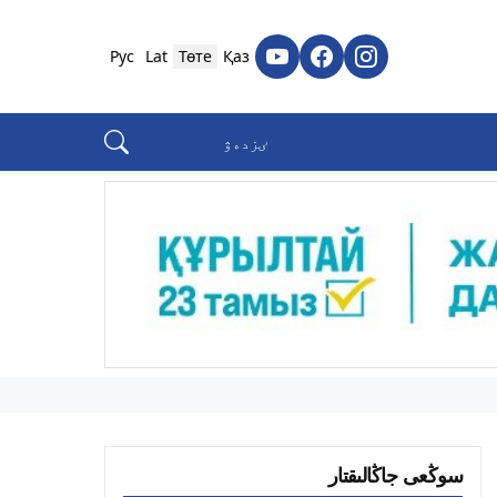
Рус
Lat
Төте
Қаз
سوڭعى جاڭالىقتار