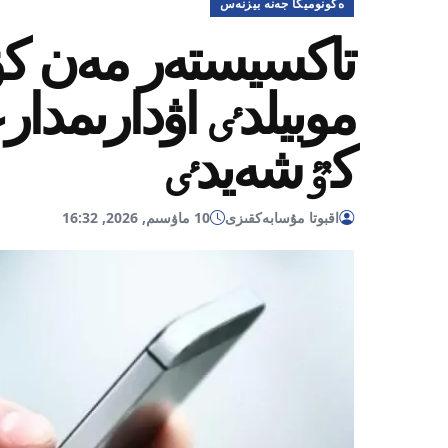
ەكونوميكا جەنە بيزنەس
تاكسيستەر مەن كۋرە
موبيلدٸ اۋدارىمد
كٷشەيدٸ
اقبوتا مۇسابەكقىزى
10 ماۋسىم, 2026, 16:32