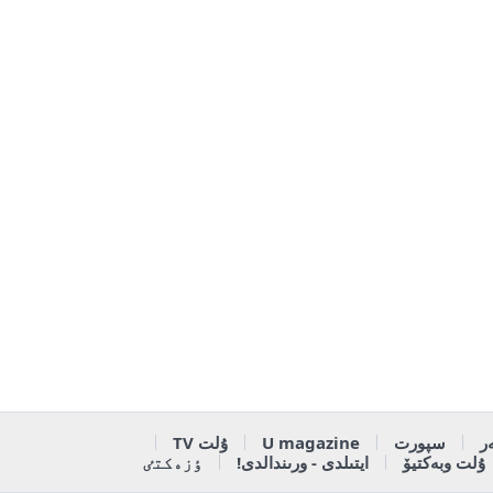
ر
سپورت
U magazine
ۇلت TV
ۇلت وبەكتيۆ
ايتىلدى - ورىندالدى!
ٶزەكتٸ