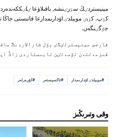
مينيستردٸڭ سٶزٸنشە, باقىلاۋعا ٸلٸككەندەرد
كٶپ. كٶبٸ موبيلدٸ اۋدارىمدارعا قاتىستى جاڭا تال
جٷگٸنگەن.
قارجى مينيسترلٸگٸ بۇل شارالاردىڭ ماق
قىزمەتتەن تٷسەتٸن تابىستاردى زاڭ ايا
موبيلدٸ اۋدارىمدار
تاكسيستەر
كۋرەرلەر
وقى وتىرىڭىز