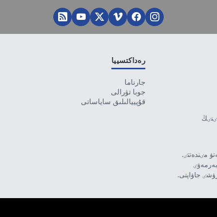
رەداكتسييا
جارناما
جوبا تۋرالى
قۇپييالىلىق ساياساتى
تٸنٸڭ
ۋ مٸندەتتٸ.
بەرمەۋٸ
رۋشٸ جاۋاپتى.