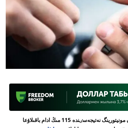
قازاقستاندا موبيلدٸ اۋدارىمدارعا جٷرگٸزٸلگەن مونيتورينگ نەتيجەسٸندە 115 مىڭ ادام باقىلاۋعا