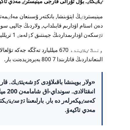
ٸلٸكتٸ. بۇل تۋرالى قارجى مينيسترٸ مەدي تاكي
تٷسكەن اۋدارىمداردىڭ جيىنتىق كٶلەمٸ 1 تريلليون تەڭگەدەن اسادى.
ونىڭ ٸشٸندە 670 ميلليارد تەڭگە جەك
الىنعانداردىڭ قاتارىندا 7 800 بەيرەزيدەنت بار.
«ولار بويىنشا باقىلاۋدى كٷشەيتتٸك. قار
انىقت
كەسٸپكەرلەر دە بار. بارلىعىنا تٷسٸنٸك
مەدي تاكيەۆ.