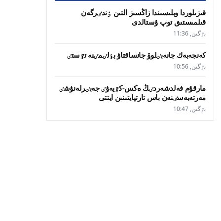
قىزىلوردا وبلىسىندا زاڭسىز التىن ٶندٸرگەن
قىلمىستىق توپ ۇستالدى
بٷگىن, 11:36
كەنجەبەك جانەبٸلوۆ جانساقتاۋ بٶلٸمٸنە تٷستٸ
بٷگىن, 10:56
مارقۇم فەلدشەردٸڭ ەكس-كٷيەۋٸ جەبٸرلەنۋشٸ
مەرتەبەسٸنەن باس تارتپايتىنىن ايتتى
بٷگىن, 10:47