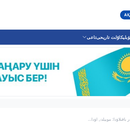
АҚ
ليكا
ۇلت تاريحى
تاعى
قىلاۋدا: موبيلدٸ اۋدا...