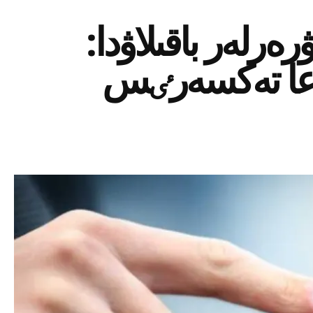
رلەر باقىلاۋدا:
ارعا تەكسەرٸس