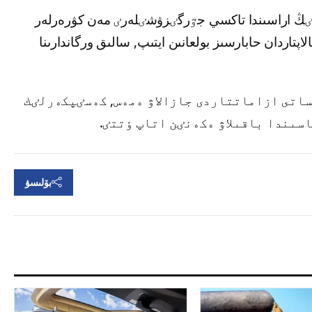
ٸڭ اراسىندا تاكسي جٷرگٸزۋشٸلەرٸ مەن كۋرەرلەر
اپتاردان حابارسىز بولعانىن ايتىپ, سالىق ورگاندارىنا
ساتى ازاماتتاردى جازالاۋ ەمەس, كەسٸپكەرلٸك
سىندا باقىلاۋ ەكەنٸن اتاپ ٶتتٸ.
بۆلىسۋ