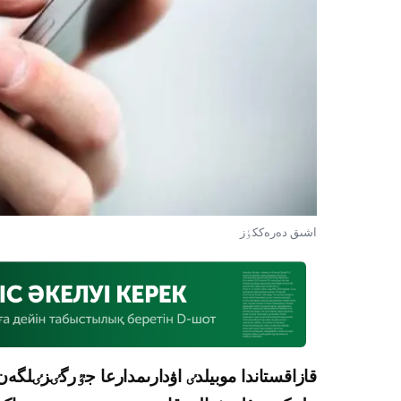
اشىق دەرەككٶز