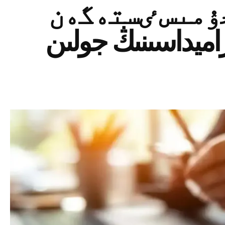
دە جۇمىس ٸستەگەن
يراميداسىنىڭ جولىن