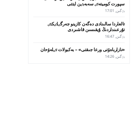
سپورت كوميتەتٸ سەبەبٸن ايتتى
بٷگىن, 17:01
تالعاردا سالىنادى دەگەن كازينو جەرگٸلٸكتٸ
تۇرعىنداردىڭ ۇيقىسىن قاشىردى
بٷگىن, 16:47
«نازارباەۆتى ورعا جىقتى» – بەكبولات تٸلەۋحان
بٷگىن, 14:26