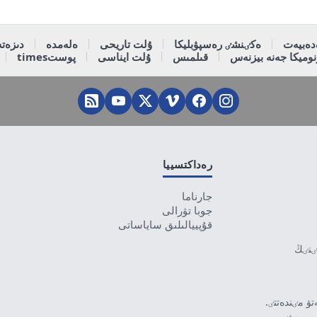
دەبيەت
ەكٸنشٸ رەسپۋبليكا
ۇلت تاريحى
ەلەمدە
دىزەتە
وميكا جەنە بيزنەس
قىلمىس
ۇلت ايناسى
پوستtimes
رەداكتسييا
جارناما
جوبا تۋرالى
قۇپييالىلىق ساياساتى
تٸنٸڭ
ۋ مٸندەتتٸ.
بەرمەۋٸ