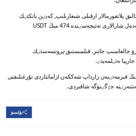
تالىق پلاتفورمالار ارقىلى شىعارىلىپ, كەيٸن بانكتٸك
شوتتارعا اۋدارىلعانى انىقتالعان. اگەنتتٸكتٸڭ جەدەل شارالارى نەتيجەسٸندە 474 مىڭ USDT
رۋ جالعاسىپ جاتىر. قىلمىستىق-پروتسەستٸك
ورينگ اگەنتتٸگٸ «CVK» جوباسىنىڭ قىزمەتٸنەن زارداپ شەككەن ازاماتتاردى تۇرعىلىقتى
ەنتتەرٸنە جٷگٸنۋگە شاقىردى.
بۆلىسۋ