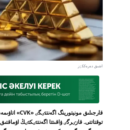
اشىق دەرەككٶز
قارجىلىق موني