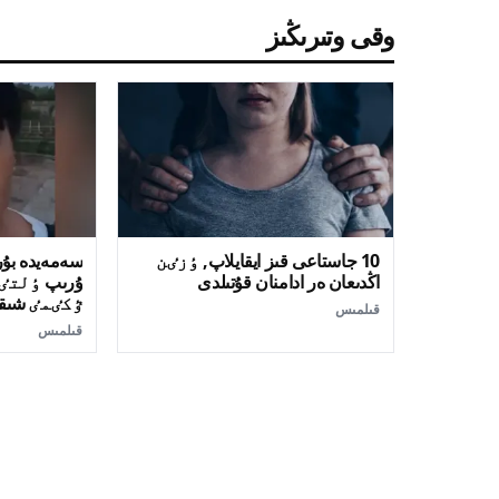
وقى وتىرىڭىز
10 جاستاعى قىز ايقايلاپ, ٶزٸن
سەمەيدە بۇر
اڭدىعان ەر ادامنان قۇتىلدى
ۇرىپ ٶلتٸر
ٷكٸمٸ شىق
قىلمىس
قىلمىس