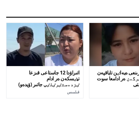
ىنعى ەيەلٸن تاياقپەن
اتىراۋدا 12 جاستاعى قىزعا
گەن ەر ادامعا سوت
تيٸسكەن ەر ادام
تى
ٸزدەستٸرٸلٸپ جاتىر (ۆيدەو)
قىلمىس