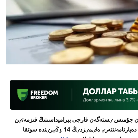
تورينگ اگەنتتٸگٸ «CVK» اتاۋىمەن جۇمىس ٸستەگەن قارجى پيراميداسىنىڭ قىزمەتٸن
توقتاتتى. قازٸرگٸ ۋاقىتتا اگەنتتٸكتٸڭ اۋماقتىق دەپارتامەنتتەرٸ ەلٸمٸزدٸڭ 14 ٶڭٸرٸندە سوتقا