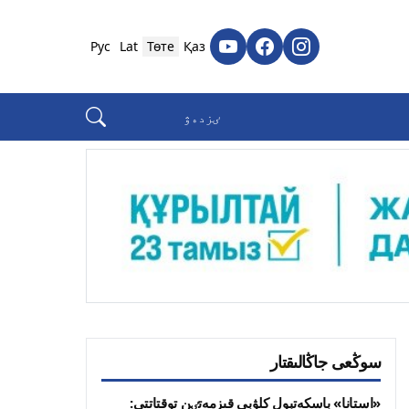
Рус
Lat
Төте
Қаз
سوڭعى جاڭالىقتار
«استانا» باسكەتبول كلۋبى قىزمەتٸن توقتاتتى: