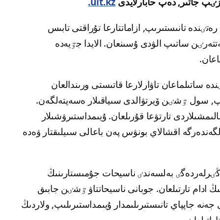
ٸپ جاتىر, دەپ حابارلايدى
ult.kz.
تٸندە تانىستىرىپ, ازاماتتارعا تۇراقتى تابىس
تەرٸن ساتىپ الۋدى ۇسىنعان. الايدا جٷيەدە
اعان.
ە ساتىلماعان تاۋارلارعا قاتىستى ورىندالعان
, سول ٷشٸن ۆيرتۋالدى سىياقىلار ەسەپتەلگەن.
لىمشىلاردى تارتۋعا قۇرىلعان. ۇيىمداستىرۋشىلار
گەندەرگە اقشالاي بونۋس پەن باعالى سىيلىقتار ۋەدە
ڭٸرلەردەگٸ بەلسەندٸ ناسيحات جۇمىستارىنىڭ
جەسٸندە زاڭسىز سحەماعا شامامەن 1,5 مىڭ ادام تارتىلعان. جوبانى ناسيحاتتاۋ ٷشٸن جابىق
نە جاپپاي تانىستىرىلىمدار ۇيىمداستىرىلىپ, ولاردىڭ
اتىلعان.