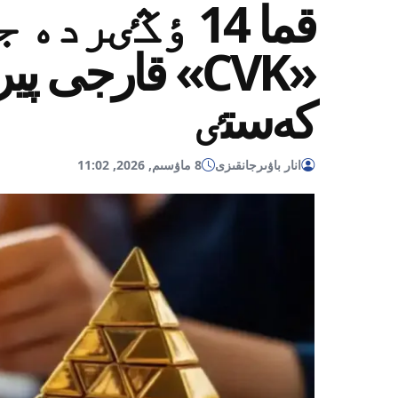
قما 14 ٶڭٸر
«CVK» قارجى پ
كەستٸ
انار باۋىرجانقىزى
8 ماۋسىم, 2026, 11:02