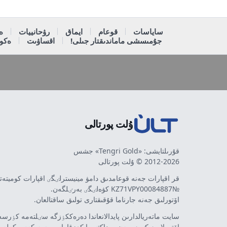
ساياسات
قوعام
ايماق
رۋحانييات
ە
جۇمىسشى ماماندىقتار جىلى!
اقساۋىت
ەكون
ۇلت پورتالى
قۇرىلتايشى: «Tengri Gold» جشس
2012-2026 © ۇلت پورتالى
قر اقپارات جەنە قوعامدىق دامۋ مينيسترلٸگٸ اقپارات كوميتە
№KZ71VPY00084887 كۋەلٸگٸ بەرٸلگەن.
اۆتورلىق جەنە جارناما قۇقىقتارى تولىق ساقتالعان.
سايت ماتەريالدارىن پايدالانعاندا دەرەككٶزگە سٸلتەمە كٶرسەت
اۆتورلار پٸكٸرٸ مەن رەداكتسييا كٶزقاراسى سەيكەس كەلە 