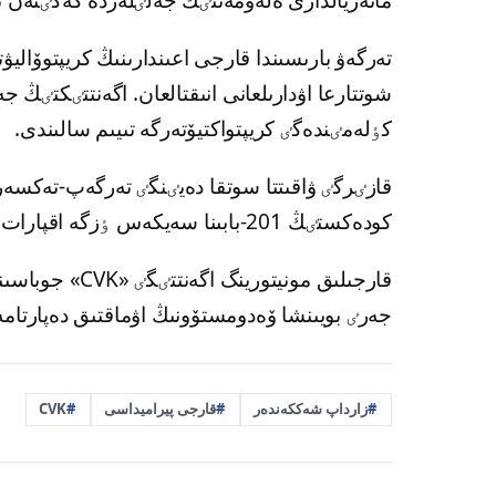
تەرگەۋ بارىسىندا قارجى اعىندارىنىڭ كريپتوۆاليۋ
كٶلەمٸندەگٸ كريپتواكتيۆتەرگە تىيىم سالىندى.
قازٸرگٸ ۋاقىتتا سوتقا دەيٸنگٸ تەرگەپ-تەكسە
كودەكستٸڭ 201-بابىنا سەيكەس ٶزگە اقپارات جارييا ەتٸلمەيدٸ.
قارجىلىق مونيت
جەرٸ بويىنشا ۆەدومستۆونىڭ اۋماقتىق دەپارتام
زارداپ شەككەندەر
قارجى پيراميداسى
CVK