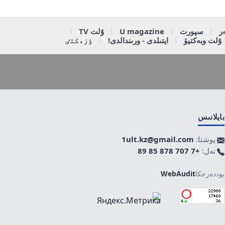
ر
سپورت
U magazine
ۇلت TV
ۇلت وبەكتيۆ
ايتىلدى - ورىندالدى!
ٶزەكتٸ
بايلانىس
پوشتا:
1ult.kz@gmail.com
تەل:
+7 707 878 85 89
پوددەرجكا
WebAudit