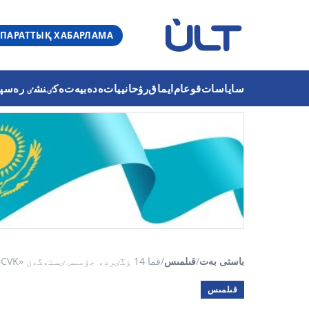
ПАРАТТЫҚ ХАБАРЛАМА
ساياسات
قوعام
ايماق
رۋحانييات
ەدەبيەت
ەكٸنشٸ رەسپۋب
باستى بەت
/
قىلمىس
/
قما 14 ٶڭٸردە جۇمىس ٸستەگەن «CVK» قارجى پيرامي...
قىلمىس