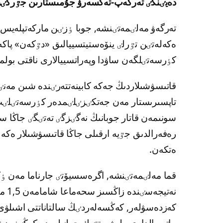
دەيٸنگٸ تەرگەپ-تەكسەرۋ جۇمىستارىن جٷرگٸز
تەرگەۋ مەلٸمەتٸنشە, جوبا ٶزٸن ماركەتپلەيس رە
ەكەلەتٸن تٷرلٸ ينۆەستيتسييالىق «دٷكەن» پاكەت
كٶرسەتٸلگەن ساۋدا وپەراتسييالارى ناقتى بولم
قاتىسۋشىلاردىڭ جەكە كابينەتتەرٸندە شىن مەنٸند
تاپسىرىستار مەن جەتكٸزٸلٸمدەر كٶرسەتٸلٸپ
سونىمەن قاتار جوبانىڭ نەگٸزگٸ تەتٸگٸ جاڭا سا
رەفەرالدىق جٷيە ارقىلى جاڭا قاتىسۋشىلار ەكەل
ەتكەن.
قما مەلٸمەتٸنشە, اگرەسسيۆتٸ جارناما مەن ٶ
نەتي
كەزدەسۋلەر, كەڭسەلەردٸڭ سالتاناتتى اشىلۋى جە
ماتەريالدارى ەلەۋمەتتٸك جەلٸلەردە كەڭٸنەن تار