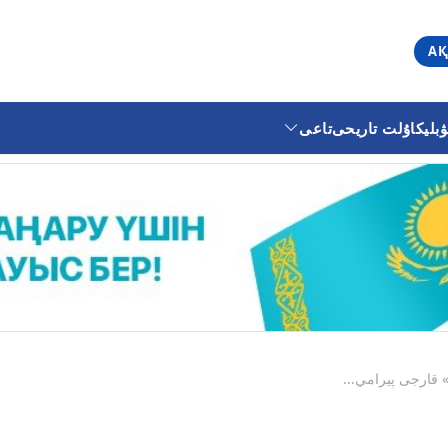
АҚ
ليكا
ۇلت تاريحى
تاعى