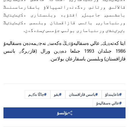
قالالىق ورتانى رەگەنەراتسييالاۋ باسقارماسىنىڭ
باسشىسى, جامبىل, اقتٶبە وبلىستارى ەكٸمٸنٸڭ
ورىنباسارى, باتىس قازاقستان وبلىسى ەكٸمٸنٸڭ
بٸرٸنشٸ ورىنباسارى بولىپ جۇمىس ٸستەگەن.
ايتا كەتەيٸك, عالي ەسقاليەۆتٸڭ ەكەسٸ نەجٸمەدەن ەسقاليەۆ
1986 جىلدان 1993 جىلعا دەيٸن ورال (قازٸرگٸ باتىس
قازاقستان) وبلىسىن باسقارعان بولاتىن.
تاعايىنداۋ
باتىس قازاقستان
بقو
جاڭا ەكٸم
عالي ەسقاليەۆ
بۆلىسۋ