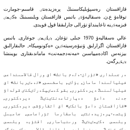
قازاقستان رەسپۋبليكاسىنىڭ پرەزيدەنتٸ قاسىم-جومارت
توقاەۆ ع.ن. ەسقاليەۆتٸ باتىس قازاقستان وبلىسىنىڭ ەكٸمٸ
قىزمەتٸنە تاعايىنداۋ تۋرالى جارلىققا قول قويدى.
عالي ەسقاليەۆ 1970 جىلى تۋعان, بٸلٸمٸ جوعارى. باتىس
قازاقستان اگرارلىق ۋنيۆەرسيتەتٸن «ەكونوميكا», حالىقارالىق
بيزنەس اكادەميياسىن «مەنەدجمەنت» ماماندىقتارى بويىنشا
بٸتٸرگەن.
ەر جىلدارى «تۇران-ەلەم بانك» اق ورال قالاسىنداعى
فيليالىندا مامان, بٶلٸم باسشىسى, «تەمٸربانك» اق
فيليالىنىڭ ديرەكتورى, بقو كەسٸپكەرلٸكتٸ قولداۋ
جەنە دامۋ دەپارتامەنتٸنٸڭ ديرەكتورى,
«قازاقستان دامۋ بانكٸ» اق اتقارۋشى ديرەكتورى,
ۆيتسە-پرەزيدەنتٸ, باسقارما تٶراعاسى, جامبىل
وبلىسى ەكٸمٸنٸڭ ورىنباسارى, اقتٶبە وبلىسى
ەكٸمٸنٸڭ ورىنباسارى, استانا قالاسى ەكٸمدٸگٸ