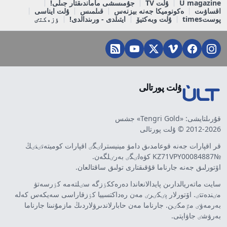
U magazine
ۇلت TV
جۇمىسشى ماماندىقتار جىلى!
اقساۋىت
ەكونوميكا جەنە بيزنەس
قىلمىس
ۇلت ايناسى
پوستtimes
ۇلت وبەكتيۆ
ايتىلدى - ورىندالدى!
ٶزەكتٸ
ۇلت پورتالى
قۇرىلتايشى: «Tengri Gold» جشس
2012-2026 © ۇلت پورتالى
قر اقپارات جەنە قوعامدىق دامۋ مينيسترلٸگٸ اقپارات كوميتەتٸنٸڭ
№KZ71VPY00084887 كۋەلٸگٸ بەرٸلگەن.
اۆتورلىق جەنە جارناما قۇقىقتارى تولىق ساقتالعان.
سايت ماتەريالدارىن پايدالانعاندا دەرەككٶزگە سٸلتەمە كٶرسەتۋ
مٸندەتتٸ. اۆتورلار پٸكٸرٸ مەن رەداكتسييا كٶزقاراسى سەيكەس كەلە
بەرمەۋٸ مٷمكٸن. جارناما مەن حابارلاندىرۋلاردىڭ مازمۇنىنا جارناما
بەرۋشٸ جاۋاپتى.