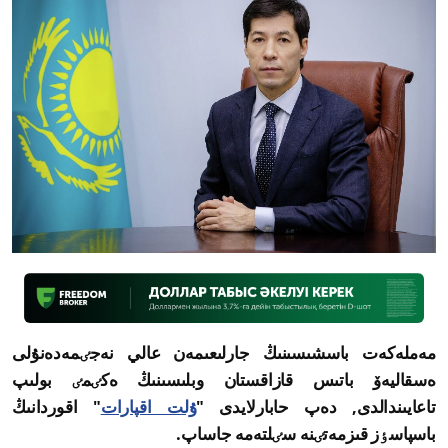
مەملەكەت باسشىسىنىڭ جارلىعىمەن عالي نەجٸمەدەنۇلى
ەسقاليەۆ باتىس قازاقستان وبلىسىنىڭ ەكٸمٸ بولىپ
تاعايىندالدى, دەپ حابارلايدى "
ۇلت اقپارات
" اقوردانىڭ
باسپاسٶز قىزمەتٸنە سٸلتەمە جاساپ.