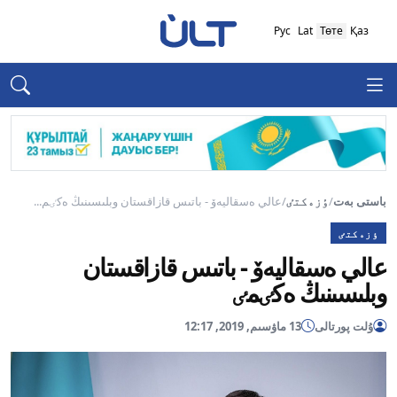
Рус
Lat
Төте
Қаз
باستى بەت
/
ٶزەكتٸ
/
عالي ەسقاليەۆ - باتىس قازاقستان وبلىسىنىڭ ەكٸم...
ٶزەكتٸ
عالي ەسقاليەۆ - باتىس قازاقستان
وبلىسىنىڭ ەكٸمٸ
ۇلت پورتالى
13 ماۋسىم, 2019, 12:17