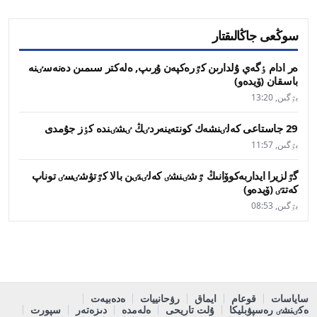
سوڭعى جاڭالىقتار
ەر ادام ٶگەي ۇلدارىن كٷرەكپەن ۇرىپ, ەلەكتر سىمىن دەنەسٸنە
باسقان (ۆيدەو)
بٷگىن, 13:20
29 جاستاعى كەلٸنشەك كونتەينەردٸڭ ٸشٸندە كٶز جۇمدى
بٷگىن, 11:57
گٷلزيرا ايداربەكوۆانىڭ ٷشٸنشٸ كەلٸنٸن بالا كٷتۋشٸسٸ توناپ
كەتتٸ (ۆيدەو)
بٷگىن, 08:53
ساياسات
قوعام
ايماق
رۋحانييات
ەدەبيەت
ەكٸنشٸ رەسپۋبليكا
ۇلت تاريحى
ەلەمدە
دىزەتەر
سپورت