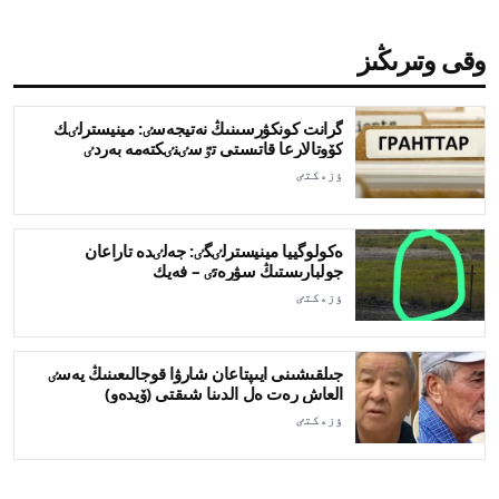
وقى وتىرىڭىز
گرانت كونكۋرسىنىڭ نەتيجەسٸ: مينيسترلٸك
كۆوتالارعا قاتىستى تٷسٸنٸكتەمە بەردٸ
ٶزەكتٸ
ەكولوگييا مينيسترلٸگٸ: جەلٸدە تاراعان
جولبارىستىڭ سۋرەتٸ – فەيك
ٶزەكتٸ
جىلقىشىنى ايىپتاعان شارۋا قوجالىعىنىڭ يەسٸ
العاش رەت ەل الدىنا شىقتى (ۆيدەو)
ٶزەكتٸ