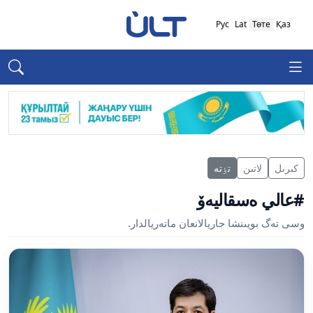
Рус
Lat
Төте
Қаз
كىرىل
لاتىن
تٶتە
#عالي ەسقاليەۆ
وسى تەگ بويىنشا جاريالانعان ماتەريالدار.