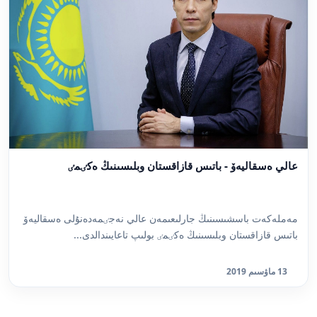
عالي ەسقاليەۆ - باتىس قازاقستان وبلىسىنىڭ ەكٸمٸ
مەملەكەت باسشىسىنىڭ جارلىعىمەن عالي نەجٸمەدەنۇلى ەسقاليەۆ
باتىس قازاقستان وبلىسىنىڭ ەكٸمٸ بولىپ تاعايىندالدى...
13 ماۋسىم 2019