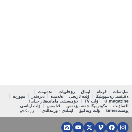
ساياسات
قوعام
ايماق
رۋحانييات
ەدەبيەت
ەكٸنشٸ رەسپۋبليكا
ۇلت تاريحى
ەلەمدە
دىزەتەر
سپورت
U magazine
ۇلت TV
جۇمىسشى ماماندىقتار جىلى!
اقساۋىت
ەكونوميكا جەنە بيزنەس
قىلمىس
ۇلت ايناسى
پوستtimes
ۇلت وبەكتيۆ
ايتىلدى - ورىندالدى!
ٶزەكتٸ