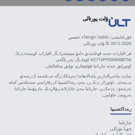
ۇلت پورتالى
قۇرىلتايشى: «Tengri Gold» جشس
2012-2026 © ۇلت پورتالى
قر اقپارات جەنە قوعامدىق دامۋ مينيسترلٸگٸ اقپارات كوميتەتٸنٸڭ
№KZ71VPY00084887 كۋەلٸگٸ بەرٸلگەن.
اۆتورلىق جەنە جارناما قۇقىقتارى تولىق ساقتالعان.
سايت ماتەريالدارىن پايدالانعاندا دەرەككٶزگە سٸلتەمە كٶرسەتۋ
مٸندەتتٸ. اۆتورلار پٸكٸرٸ مەن رەداكتسييا كٶزقاراسى سەيكەس كەلە
بەرمەۋٸ مٷمكٸن. جارناما مەن حابارلاندىرۋلاردىڭ مازمۇنىنا جارناما
بەرۋشٸ جاۋاپتى.
رەداكتسييا
جارناما
جوبا تۋرالى
قۇپييالىلىق ساياساتى