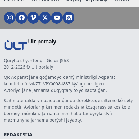
Ult portaly
Quryltaishy: «Tengri Gold» JShS
2012-2026 © Ult portaly
QR Aqparat jáne qoǵamdyq damý ministrligi Aqparat
komitetiniń №KZ71VPY00084887 kýáligi berilgen.
Avtorlyq jáne jarnama quqyqtary tolyq saqtalǵan.
Sait materialdaryn paidalanǵanda derekkózge silteme kórsetý
mindetti. Avtorlar pikiri men redaktsiia kózqarasy sáikes kele
bermeýi múmkin. Jarnama men habarlandyrýlardyń
mazmunyna jarnama berýshi jaýapty.
REDAKTSIIA