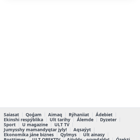
Saiasat
Qoǵam
Aimaq
Rýhaniiat
Ádebiet
Ekinshi respýblika
Ult tarihy
Álemde
Dyzeter
Sport
U magazine
ULT TV
Jumysshy mamandyqtar jyly!
Aqsaýyt
Ekonomika jáne biznes
Qylmys
Ult ainasy
Posttimes
ULT OBEKTIV
Aityldy - oryndaldy!
Ózekti