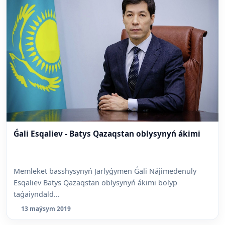
Ǵali Esqaliev - Batys Qazaqstan oblysynyń ákimi
Memleket basshysynyń Jarlyǵymen Ǵali Nájimedenuly
Esqaliev Batys Qazaqstan oblysynyń ákimi bolyp
taǵaiyndald...
13 maýsym 2019