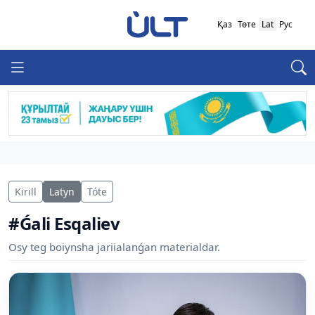
Қаз
Төте
Lat
Рус
Kirill
Latyn
Tóte
#Ǵali Esqaliev
Osy teg boiynsha jariialanǵan materialdar.