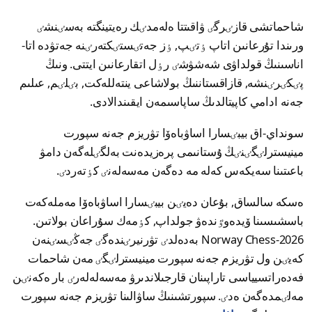
شاحماتشى قازٸرگٸ ۋاقىتتا ەلەمدٸك رەيتينگتە بەسٸنشٸ
ورىندا تۇرعانىن اتاپ ٶتٸپ, ٶز جەتٸستٸكتەرٸنە جەتۋدە اتا-
اناسىنىڭ قولداۋى شەشۋشٸ رٶل اتقارعانىن ايتتى. ونىڭ
پٸكٸرٸنشە, قازاقستاننىڭ بولاشاعى ينتەللەكت, بٸلٸم, عىلىم
جەنە ادامي كاپيتالدىڭ ساپاسىمەن ايقىندالادى.
سونداي-اق بيبٸسارا اساۋباەۆا تۋريزم جەنە سپورت
مينيسترلٸگٸنٸڭ ۇستانىمى پرەزيدەنت بەلگٸلەگەن دامۋ
باعىتىنا سەيكەس كەلە مە دەگەن مەسەلەنٸ كٶتەردٸ.
ەسكە سالساق, بۇعان دەيٸن بيبٸسارا اساۋباەۆا مەملەكەت
باسشىسىنا ۆيدەوٷندەۋ جولداپ, كٶمەك سۇراعان بولاتىن.
Norway Chess-2026 بەدەلدٸ تۋرنيرٸندەگٸ جەڭٸسٸنەن
كەيٸن ول تۋريزم جەنە سپورت مينيسترلٸگٸ مەن شاحمات
فەدەراتسيياسى تاراپىنان قارجىلاندىرۋ مەسەلەلەرٸ بار ەكەنٸن
مەلٸمدەگەن ەدٸ. سپورتشىنىڭ ساۋالىنا تۋريزم جەنە سپورت