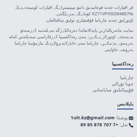
قر اقپارات جەنە قوعامدىق دامۋ مينيسترلٸگٸ اقپارات كوميتەتٸنٸڭ
№KZ71VPY00084887 كۋەلٸگٸ بەرٸلگەن.
اۆتورلىق جەنە جارناما قۇقىقتارى تولىق ساقتالعان.
سايت ماتەريالدارىن پايدالانعاندا دەرەككٶزگە سٸلتەمە كٶرسەتۋ
مٸندەتتٸ. اۆتورلار پٸكٸرٸ مەن رەداكتسييا كٶزقاراسى سەيكەس كەلە
بەرمەۋٸ مٷمكٸن. جارناما مەن حابارلاندىرۋلاردىڭ مازمۇنىنا جارناما
بەرۋشٸ جاۋاپتى.
رەداكتسييا
جارناما
جوبا تۋرالى
قۇپييالىلىق ساياساتى
بايلانىس
پوشتا:
1ult.kz@gmail.com
تەل:
+7 707 878 85 89