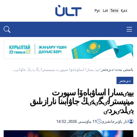
Рус
Lat
Төте
Қаз
باستى بەت
/
دىزەتەر
/
بيبٸسارا اساۋباەۆا سپورت مينيسترلٸگٸنٸڭ جاۋابى...
دىزەتەر
بيبٸسارا اساۋباەۆا سپورت
مينيسترلٸگٸنٸڭ جاۋابىنا نارازىلىق
بٸلدٸردٸ
انار باۋىرجانقىزى
11 ماۋسىم, 2026, 14:52