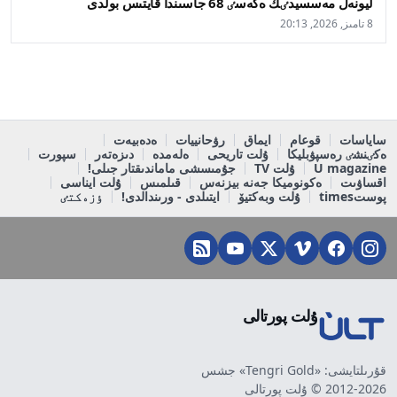
ليونەل مەسسيدٸڭ ەكەسٸ 68 جاسىندا قايتىس بولدى
8 تامىز, 2026, 20:13
ساياسات
قوعام
ايماق
رۋحانييات
ەدەبيەت
ەكٸنشٸ رەسپۋبليكا
ۇلت تاريحى
ەلەمدە
دىزەتەر
سپورت
U magazine
ۇلت TV
جۇمىسشى ماماندىقتار جىلى!
اقساۋىت
ەكونوميكا جەنە بيزنەس
قىلمىس
ۇلت ايناسى
پوستtimes
ۇلت وبەكتيۆ
ايتىلدى - ورىندالدى!
ٶزەكتٸ
ۇلت پورتالى
قۇرىلتايشى: «Tengri Gold» جشس
2012-2026 © ۇلت پورتالى