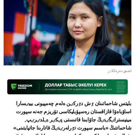
اشىق دەرەككٶز
بليتس شاحماتىنان ٷش دٷركٸن ەلەم چەمپيونى بيبٸسارا
اساۋباەۆا قازاقستان رەسپۋبليكاسى تۋريزم جەنە سپورت
مينيسترلٸگٸنٸڭ جاۋابىنا قاتىستى پٸكٸر بٸلدٸرٸپ,
شاحماتتىڭ «باسىم سپورت تٷرلەرٸنٸڭ قاتارىنا جاتپايتىنى»