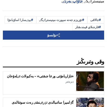
مينيسترلٸگٸ
جاۋاپ بەردٸ
.
جالاقى
تۋريزم جەنە سپورت مينيسترلٸگٸ
بيبٸسارا اساۋباەۆا
قارجىلاي قيىندىقتار
بۆلىسۋ
وقى وتىرىڭىز
«نازارباەۆتى ورعا جىقتى» – بەكبولات تٸلەۋحان
دىزەتەر
گٷلميرا ساتىبالدى تٶرتٸنشٸ رەت سوتتالدى