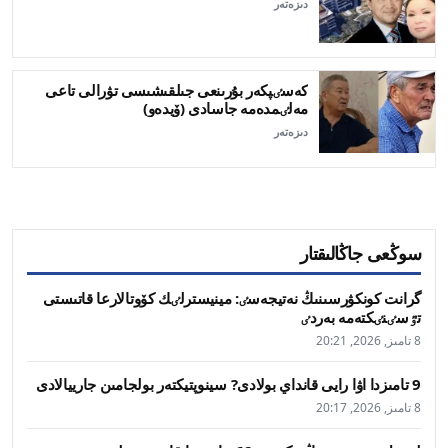
دىزەتەر
كەسٸپكەر بۇرىنعى جىلقىشىسى تۋرالى تاعى
مەلٸمدەمە جاسادى (ۆيدەو)
دىزەتەر
سوڭعى جاڭالىقتار
گرانت كونكۋرسىنىڭ نەتيجەسٸ: مينيسترلٸك كۆوتالارعا قاتىستى
تٷسٸنٸكتەمە بەردٸ
8 تامىز, 2026, 20:21
9 تامىزدا اۋا رايى قانداي بولادى? سينوپتيكتەر بولجامىن جارييالادى
8 تامىز, 2026, 20:17