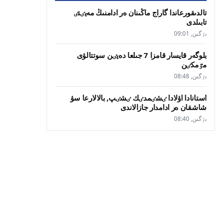
تالدىقورعاندا گاراج ماڭىنان ەر ادامنىڭ مەيٸتٸ
تابىلدى
بٷگىن, 09:01
بلوگەر قايسار قامزا 7 جىلعا دەيٸن سوتتالۋى
مٷمكٸن
بٷگىن, 08:48
استانادا اۋلادا ٸشٸمدٸك ٸشٸپ, بالالارعا سۋ
شاشقان ەر ادامدار جازالاندى
بٷگىن, 08:40