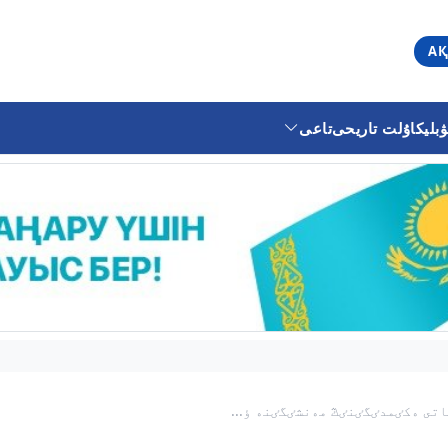
АҚ
ليكا
ۇلت تاريحى
تاعى
تى ەكٸمدٸگٸنٸڭ مەنشٸگٸنە ٶ...