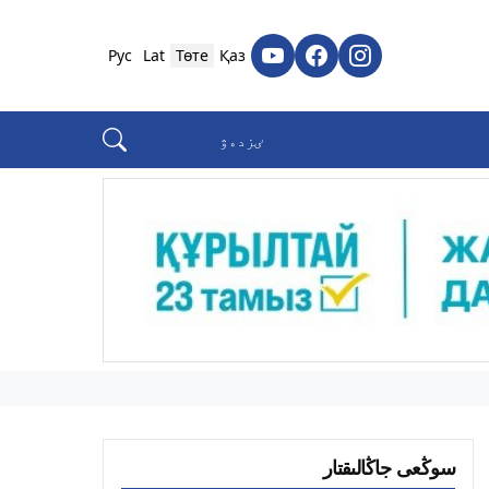
Рус
Lat
Төте
Қаз
سوڭعى جاڭالىقتار