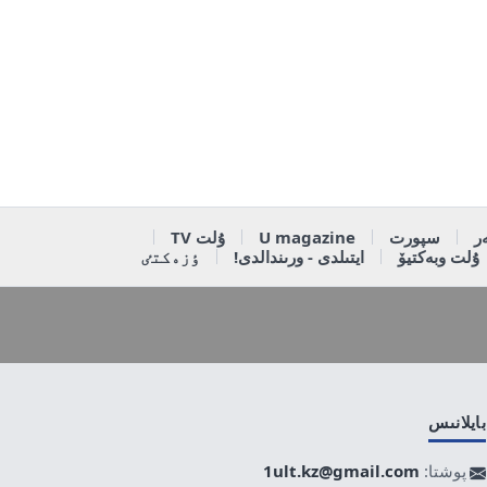
ر
سپورت
U magazine
ۇلت TV
ۇلت وبەكتيۆ
ايتىلدى - ورىندالدى!
ٶزەكتٸ
بايلانىس
پوشتا:
1ult.kz@gmail.com