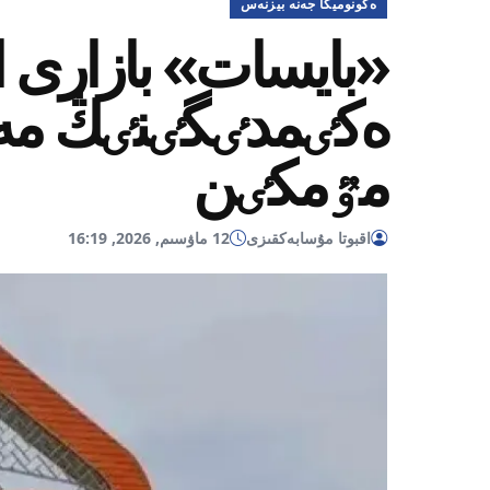
ەكونوميكا جەنە بيزنەس
«بايسات» بازارى ا
ەكٸمدٸگٸنٸڭ مە
مٷمكٸن
اقبوتا مۇسابەكقىزى
12 ماۋسىم, 2026, 16:19