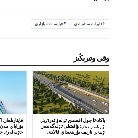
قايرات ساتىبالدى
«بايسات» بازارى
وقى وتىرىڭىز
باكاد-تا جول اقىسىن تٶلەۋ تەرتٸبٸ
قايتارىلعان ا
ٶزگەرەدٸ: ۋاقىتىلى تٶلەگەندەر
بۋراباي مە
ٷشٸن تاريف بۇرىنعىداي قالادى
جٷيەلەرٸ جا