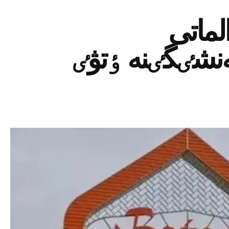
لماتى
نشٸگٸنە ٶتۋٸ