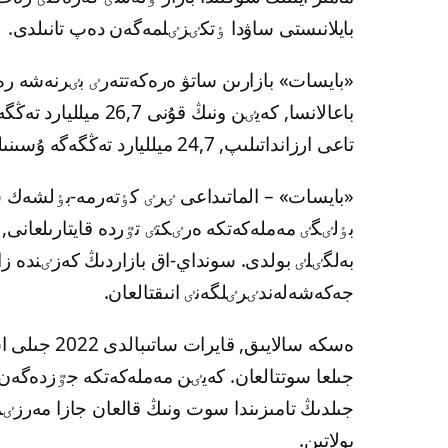
بايلانىستى ساۋدا ٶتكٸزٸلمەگەن دەپ تانىلدى.
تاعى ارزانداتىلىپ, 24,7 ميلليارد تەڭگەگە ۇسىنىلدى.
«بايسات» – الماتىداعى ٸرٸ كٶتەرمە-بٶلشەك ساۋد
بٶلٸگٸ مەملەكەتكە ەرٸكتٸ تٷردە قايتارىلعان
بەلگٸلٸ بولدى. سونداي-اق بازاردىڭ كەزٸندە ز
جەكەشەلەندٸرٸلگەنٸ انىقتالعان.
جىلدىڭ تامىزىندا سوت ونىڭ قالعان جازا مەرزٸ
بولاتىن.