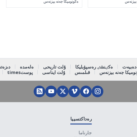
 بيزنەس
ەكونوميكا جەنە بيزنەس
دەبيەت
ەكٸنشٸ رەسپۋبليكا
ۇلت تاريحى
ەلەمدە
دىزەتە
وميكا جەنە بيزنەس
قىلمىس
ۇلت ايناسى
پوستtimes
رەداكتسييا
جارناما