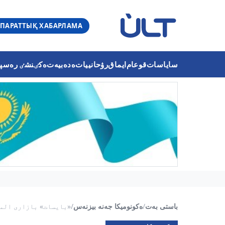
ПАРАТТЫҚ ХАБАРЛАМА
ساياسات
قوعام
ايماق
رۋحانييات
ەدەبيەت
ەكٸنشٸ رەسپۋب
باستى بەت
/
ەكونوميكا جەنە بيزنەس
/
«بايسات» بازارى الما