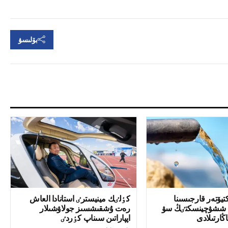
بۆلىسۋ
كتيۆتەر قارجىسىنا
كٶلٸك مينيسترٸ استانادا العاش
ن ششۋچينسكتٸڭ سۋ
رەت ۇشقىشسىز جولاۋشىلار
ڭارتىلادى
اپپاراتىن سىناپ كٶردٸ