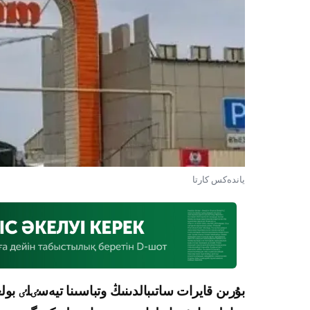
ياندەكس كارتا
بۇرىن قايرات ساتىبالدىنىڭ وتباسىنا تيەسٸلٸ بو