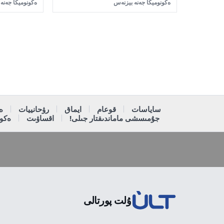
ەكونوميكا جەنە بيزنەس
ەكونوميكا جەنە
ساياسات
قوعام
ايماق
رۋحانييات
ە
جۇمىسشى ماماندىقتار جىلى!
اقساۋىت
ەكون
ۇلت پورتالى