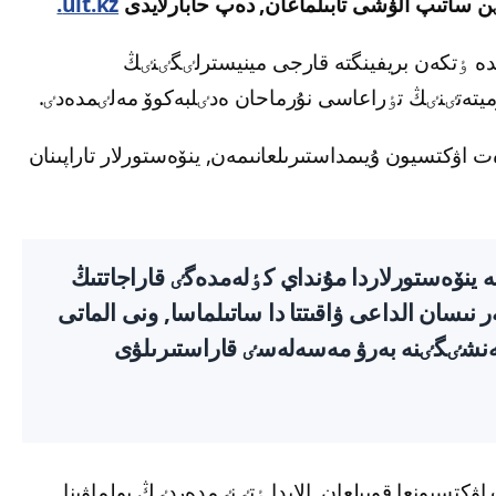
ٸن ساتىپ الۋشى تابىلماعان, دەپ حابارلايدى
ult.kz.
ندە ٶتكەن بريفينگتە قارجى مينيسترلٸگٸنٸڭ
تەتٸنٸڭ تٶراعاسى نۇرماحان ەدٸلبەكوۆ مەلٸمدەدٸ.
ت اۋكتسيون ۇيىمداستىرىلعانىمەن, ينۆەستورلار تاراپىنان
 ينۆەستورلاردا مۇنداي كٶلەمدەگٸ قاراجاتتىڭ
 نىسان الداعى ۋاقىتتا دا ساتىلماسا, ونى الماتى
نشٸگٸنە بەرۋ مەسەلەسٸ قاراستىرىلۋى
ۋكتسيونعا قويىلعان. الايدا ٶتٸنٸمدەردٸڭ بولماۋىنا