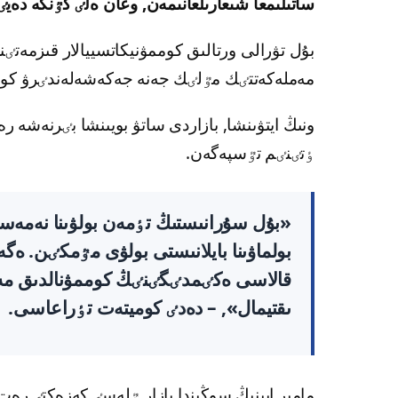
ساتىلىمعا شىعارىلعانىمەن, وعان ەلٸ كٷنگە دەي
بۇل تۋرالى ورتالىق كوممۋنيكاتسييالار قىزمەتٸ
مەملەكەتتٸك مٷلٸك جەنە جەكەشەلەندٸرۋ كومي
ونىڭ ايتۋىنشا, بازاردى ساتۋ بويىنشا بٸرنەشە رە
ٶتٸنٸم تٷسپەگەن.
«بۇل سۇرانىستىڭ تٶمەن بولۋىنا نەمەسە
بولماۋىنا بايلانىستى بولۋى مٷمكٸن. ەگەر
قالاسى ەكٸمدٸگٸنٸڭ كوممۋنالدىق مە
ىقتيمال», – دەدٸ كوميتەت تٶراعاسى.
مامىر ايىنىڭ سوڭىندا بازار ٷلەسٸ كەزەكتٸ رەت ا