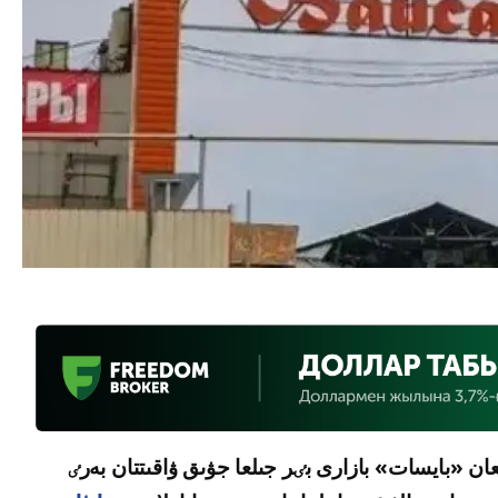
لعان «بايسات» بازارى بٸر جىلعا جۋىق ۋاقىتتان بەرٸ