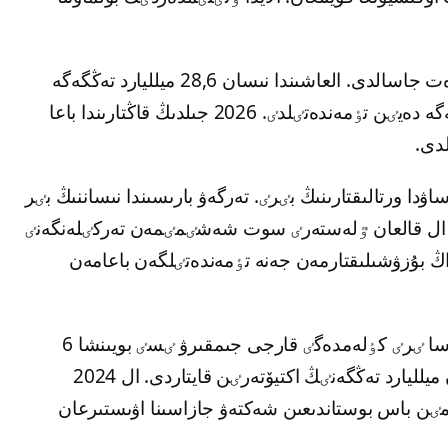
«بايسات» بازارىن ساتۋ ەرەكەتتەرٸ بٸرنەشە رەت جاسالدى. العاشىندا نىسان 28,6 ميلليارد تەڭگەگە
باعالانسا, كەيٸن ونىڭ قۇنى 26,7 ميلليارد تەڭگەگە دەيٸن تٶمەندەتٸلدٸ. 2026 جىلدىڭ قاڭتارىندا باعا
ا ورتالىقتارىنىڭ بٸرٸ. تەرگەۋ بارىسىندا نىساننىڭ بٸر
ى, ال قالعان ٷلەستەرٸ سوت شەشٸمٸمەن تەركٸلەنگەنٸ
اڭ بۇزۋشىلىقتارمەن جەنە تٶمەندەتٸلگەن باعامەن
ەسكە سالايىق, قايرات ساتىبالدى 2022 جىلى اسا ٸرٸ كٶلەمدەگٸ قارجى جىمقىرۋ ٸسٸ بويىنشا 6
جىلعا سوتتالعان. كەيٸن مەملەكەتكە جٷزدەگەن ميلليارد تەڭگەنٸڭ اكتيۆتەرٸن قايتاردى. ال 2024
مٸن باس بوستاندىعىن شەكتەۋ جازاسىنا اۋىستىرعان