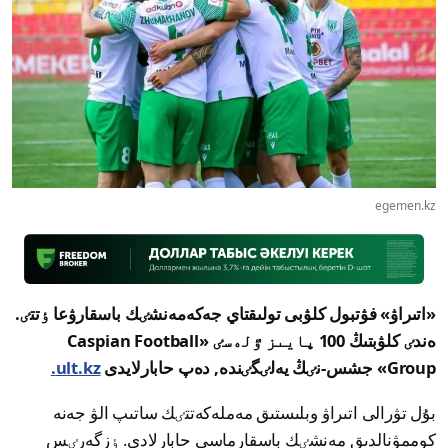
egemen.kz
«اتىراۋ» فۋتبول كلۋبى تولىقتاي جەكەمەنشٸك باسقارۋعا ٶتتٸ.
ەندٸ كلۋبتىڭ 100 پايىز ٷلەسٸ «Caspian Football
Group» جشس-نٸڭ يەلٸگٸندە, دەپ حابارلايدى
ult.kz.
بۇل تۋرالى اتىراۋ وبلىستىق مەملەكەتتٸك ساتىپ الۋ جەنە
كوممۋنالدىق مەنشٸك باسقارماسى حابارلادى. ٶزگەرٸس