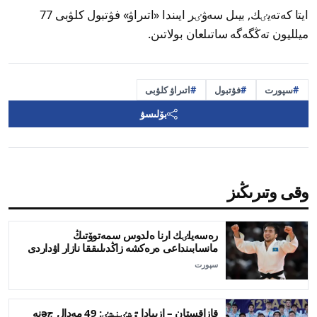
ايتا كەتەيٸك, بيىل سەۋٸر ايىندا «اتىراۋ» فۋتبول كلۋبى 77
ميلليون تەڭگەگە ساتىلعان بولاتىن.
سپورت
فۋتبول
اتىراۋ كلۋبى
بۆلىسۋ
وقى وتىرىڭىز
رەسەيلٸك ارنا ەلدوس سمەتوۆتىڭ
مانسابىنداعى ەرەكشە زاڭدىلىققا نازار اۋداردى
سپورت
قازاقستان – ازييادا ٷشٸنشٸ: 49 مەدال جəنە