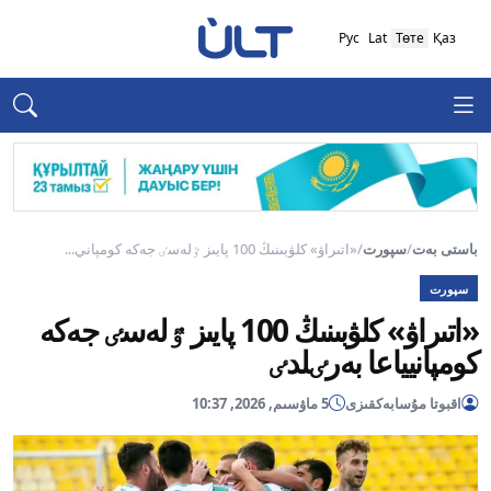
Рус
Lat
Төте
Қаз
باستى بەت
/
سپورت
/
«اتىراۋ» كلۋبىنىڭ 100 پايىز ٷلەسٸ جەكە كومپاني...
سپورت
«اتىراۋ» كلۋبىنىڭ 100 پايىز ٷلەسٸ جەكە
كومپانيياعا بەرٸلدٸ
اقبوتا مۇسابەكقىزى
5 ماۋسىم, 2026, 10:37