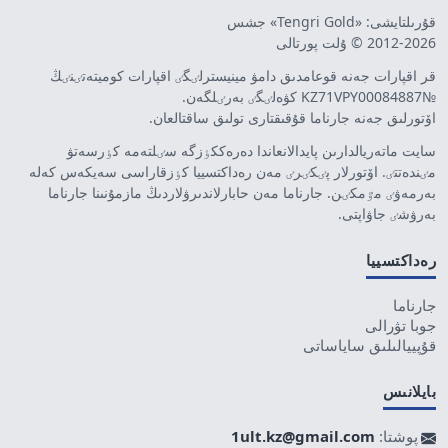
قۇرىلتايشى: «Tengri Gold» جشس
2012-2026 © ۇلت پورتالى
قر اقپارات جەنە قوعامدىق دامۋ مينيسترلٸگٸ اقپارات كوميتەتٸنٸڭ
№KZ71VPY00084887 كۋەلٸگٸ بەرٸلگەن.
اۆتورلىق جەنە جارناما قۇقىقتارى تولىق ساقتالعان.
سايت ماتەريالدارىن پايدالانعاندا دەرەككٶزگە سٸلتەمە كٶرسەتۋ
مٸندەتتٸ. اۆتورلار پٸكٸرٸ مەن رەداكتسييا كٶزقاراسى سەيكەس كەلە
بەرمەۋٸ مٷمكٸن. جارناما مەن حابارلاندىرۋلاردىڭ مازمۇنىنا جارناما
بەرۋشٸ جاۋاپتى.
رەداكتسييا
جارناما
جوبا تۋرالى
قۇپييالىلىق ساياساتى
بايلانىس
پوشتا:
1ult.kz@gmail.com