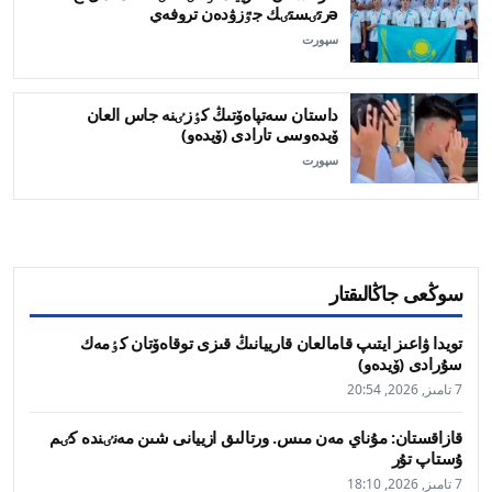
əرتٸستٸك جٷزۋدەن تروفەي
سپورت
داستان سەتپاەۆتىڭ كٶزٸنە جاس العان
ۆيدەوسى تارادى (ۆيدەو)
سپورت
سوڭعى جاڭالىقتار
تويدا ۋاعىز ايتىپ قامالعان قارييانىڭ قىزى توقاەۆتان كٶمەك
سۇرادى (ۆيدەو)
7 تامىز, 2026, 20:54
قازاقستان: مۇناي مەن مىس. ورتالىق ازييانى شىن مەنٸندە كٸم
ۇستاپ تۇر
7 تامىز, 2026, 18:10