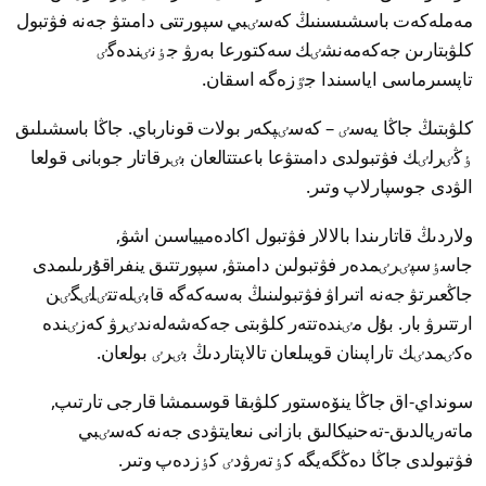
مەملەكەت باسشىسىنىڭ كەسٸبي سپورتتى دامىتۋ جەنە فۋتبول
كلۋبتارىن جەكەمەنشٸك سەكتورعا بەرۋ جٶنٸندەگٸ
تاپسىرماسى اياسىندا جٷزەگە اسقان.
كلۋبتىڭ جاڭا يەسٸ – كەسٸپكەر بولات قونارباي. جاڭا باسشىلىق
ٶڭٸرلٸك فۋتبولدى دامىتۋعا باعىتتالعان بٸرقاتار جوبانى قولعا
الۋدى جوسپارلاپ وتىر.
ولاردىڭ قاتارىندا بالالار فۋتبول اكادەميياسىن اشۋ,
جاسٶسپٸرٸمدەر فۋتبولىن دامىتۋ, سپورتتىق ينفراقۇرىلىمدى
جاڭعىرتۋ جەنە اتىراۋ فۋتبولىنىڭ بەسەكەگە قابٸلەتتٸلٸگٸن
ارتتىرۋ بار. بۇل مٸندەتتەر كلۋبتى جەكەشەلەندٸرۋ كەزٸندە
ەكٸمدٸك تاراپىنان قويىلعان تالاپتاردىڭ بٸرٸ بولعان.
سونداي-اق جاڭا ينۆەستور كلۋبقا قوسىمشا قارجى تارتىپ,
ماتەريالدىق-تەحنيكالىق بازانى نىعايتۋدى جەنە كەسٸبي
فۋتبولدى جاڭا دەڭگەيگە كٶتەرۋدٸ كٶزدەپ وتىر.