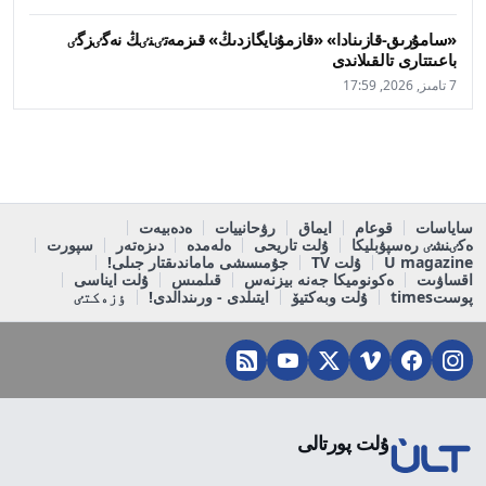
«سامۇرىق-قازىنادا» «قازمۇنايگازدىڭ» قىزمەتٸنٸڭ نەگٸزگٸ
باعىتتارى تالقىلاندى
7 تامىز, 2026, 17:59
ساياسات
قوعام
ايماق
رۋحانييات
ەدەبيەت
ەكٸنشٸ رەسپۋبليكا
ۇلت تاريحى
ەلەمدە
دىزەتەر
سپورت
U magazine
ۇلت TV
جۇمىسشى ماماندىقتار جىلى!
اقساۋىت
ەكونوميكا جەنە بيزنەس
قىلمىس
ۇلت ايناسى
پوستtimes
ۇلت وبەكتيۆ
ايتىلدى - ورىندالدى!
ٶزەكتٸ
ۇلت پورتالى