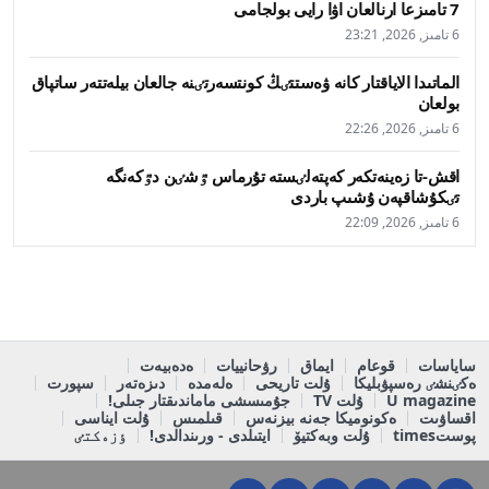
7 تامىزعا ارنالعان اۋا رايى بولجامى
6 تامىز, 2026, 23:21
الماتىدا الاياقتار كانە ۋەستتٸڭ كونتسەرتٸنە جالعان بيلەتتەر ساتپاق
بولعان
6 تامىز, 2026, 22:26
اقش-تا زەينەتكەر كەپتەلٸستە تۇرماس ٷشٸن دٷكەنگە
تٸكۇشاقپەن ۇشىپ باردى
6 تامىز, 2026, 22:09
ساياسات
قوعام
ايماق
رۋحانييات
ەدەبيەت
ەكٸنشٸ رەسپۋبليكا
ۇلت تاريحى
ەلەمدە
دىزەتەر
سپورت
U magazine
ۇلت TV
جۇمىسشى ماماندىقتار جىلى!
اقساۋىت
ەكونوميكا جەنە بيزنەس
قىلمىس
ۇلت ايناسى
پوستtimes
ۇلت وبەكتيۆ
ايتىلدى - ورىندالدى!
ٶزەكتٸ