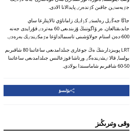
جٷيەسٸن جاقىن كٷندەرٸ پايدالانا الادى.
جاڭا جەڭٸل رەلستٸ كٶلٸك زاماناۋي تالاپتارعا ساي
جابدىقتالعان. ەر ۆاگوننىڭ ۇزىندىعى 60 مەتردٸ قۇرايدى جەنە
600-دەن استام جولاۋشىنى تاسىمالداۋعا مٷمكٸندٸك بەرەدٸ.
LRT پويىزدارىنىڭ ەڭ جوعارى جىلدامدىعى ساعاتىنا 80 شاقىرىم
بولسا, قالا ٸشٸندەگٸ ورتاشا قوزعالىس جىلدامدىعى ساعاتىنا
50-60 شاقىرىم شاماسىندا بولادى.
بۆلىسۋ
وقى وتىرىڭىز