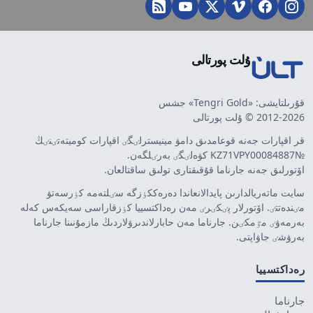
ۇلت پورتالى
قۇرىلتايشى: «Tengri Gold» جشس
2012-2026 © ۇلت پورتالى
قر اقپارات جەنە قوعامدىق دامۋ مينيسترلٸگٸ اقپارات كوميتەتٸنٸڭ
№KZ71VPY00084887 كۋەلٸگٸ بەرٸلگەن.
اۆتورلىق جەنە جارناما قۇقىقتارى تولىق ساقتالعان.
سايت ماتەريالدارىن پايدالانعاندا دەرەككٶزگە سٸلتەمە كٶرسەتۋ
مٸندەتتٸ. اۆتورلار پٸكٸرٸ مەن رەداكتسييا كٶزقاراسى سەيكەس كەلە
بەرمەۋٸ مٷمكٸن. جارناما مەن حابارلاندىرۋلاردىڭ مازمۇنىنا جارناما
بەرۋشٸ جاۋاپتى.
رەداكتسييا
جارناما