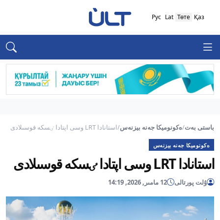
Рус
Lat
Төте
Қаз
باستى بەت
/
ەكونوميكا جەنە بيزنەس
/
استانادا LRT وسى اپتادا ٸسكە قوسىلادى
ەكونوميكا جەنە بيزنەس
استانادا LRT وسى اپتادا ٸسكە قوسىلادى
ۇلت پورتالى
12 مامىر, 2026, 14:19