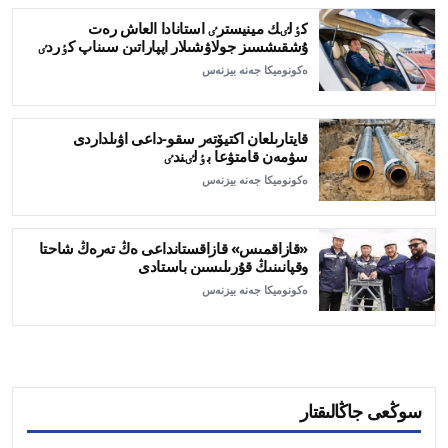
كٶلٸك مينيسترٸ استانادا العاش رەت
ۇشقىشسىز جولاۋشىلار اپپاراتىن سىناپ كٶردٸ
ەكونوميكا جەنە بيزنەس
قايتارىلعان اكتيۆتەر سقو-داعى اۋىلداردى
سۋمەن قامتۋعا بٶلٸندٸ
ەكونوميكا جەنە بيزنەس
«قازاقمىس» قازاقستانداعى ەڭ تەرەڭ شاحتا
وقپانىنىڭ قۇرىلىسىن باستادى
ەكونوميكا جەنە بيزنەس
سوڭعى جاڭالىقتار