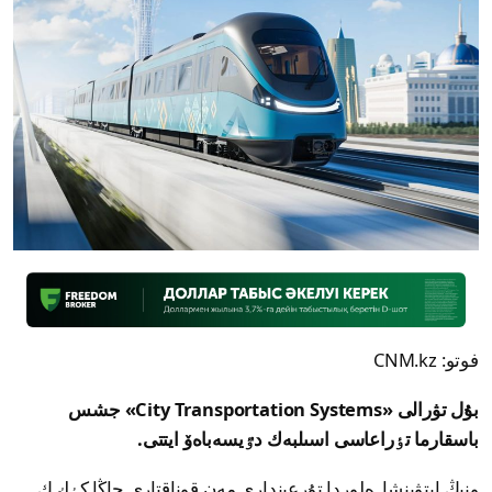
فوتو: CNM.kz
بۇل تۋرالى «City Transportation Systems» جشس
باسقارما تٶراعاسى اسىلبەك دٷيسەباەۆ ايتتى.
ونىڭ ايتۋىنشا, ەلوردا تۇرعىندارى مەن قوناقتارى جاڭا كٶلٸك