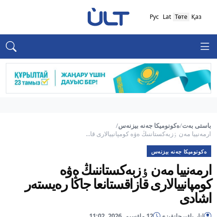
Рус
Lat
Төте
Қаз
باستى بەت
/
ەكونوميكا جەنە بيزنەس
/
ارمەنييا مەن ٶزبەكستاننىڭ ەۋە كومپانييالارى قا...
ەكونوميكا جەنە بيزنەس
ارمەنييا مەن ٶزبەكستاننىڭ ەۋە
كومپانييالارى قازاقستانعا جاڭا رەيستەر
اشادى
انار باۋىرجانقىزى
12 ماۋسىم, 2026, 11:02