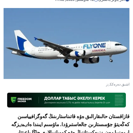
اشىق دەرەككٶز
قازاقستان حالىقارالىق ەۋە قاتىناستارىنىڭ گەوگرافيياسىن
كەڭەيتۋ جۇمىستارىن جالعاستىرۋدا. ماۋسىم ايىندا ەلٸمٸزگە
ارمەنييا مەن ٶزبەكستاننىڭ ەۋە كومپانييالارى جاڭا باعىتتار