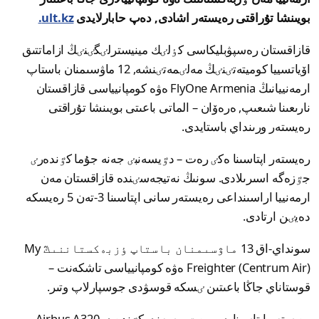
بويىنشا تۇراقتى رەيستەر اشادى, دەپ حابارلايدى
ult.kz.
قازاقستان رەسپۋبليكاسى كٶلٸك مينيسترلٸگٸنٸڭ ازاماتتىق
اۆياتسييا كوميتەتٸنٸڭ مەلٸمەتٸنشە, 12 ماۋسىمنان باستاپ
ارمەنييانىڭ FlyOne Armenia ەۋە كومپانيياسى قازاقستان
نارىعىنا شىعىپ, ەرەۆان – الماتى باعىتى بويىنشا تۇراقتى
رەيستەر ورىنداي باستايدى.
رەيستەر اپتاسىنا ەكٸ رەت – دٷيسەنبٸ جەنە جۇما كٷندەرٸ
جٷزەگە اسىرىلادى. سونىڭ نەتيجەسٸندە قازاقستان مەن
ارمەنييا اراسىنداعى رەيستەر سانى اپتاسىنا 3-تەن 5 رەيسكە
دەيٸن ارتادى.
سونداي-اق 13 ماۋسىمنان باستاپ ٶزبەكستاننىڭ My
Freighter (Centrum Air) ەۋە كومپانيياسى تاشكەنت –
قوستاناي جاڭا باعىتىن ٸسكە قوسۋدى جوسپارلاپ وتىر.
رەيستەر اپتاسىنا بٸر رەت – سەنبٸ كٷندەرٸ Airbus A320