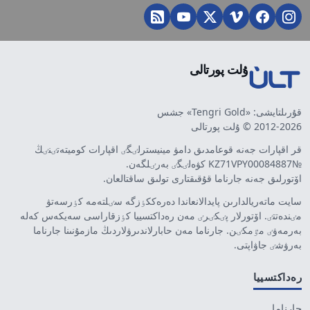
ۇلت پورتالى
قۇرىلتايشى: «Tengri Gold» جشس
2012-2026 © ۇلت پورتالى
قر اقپارات جەنە قوعامدىق دامۋ مينيسترلٸگٸ اقپارات كوميتەتٸنٸڭ
№KZ71VPY00084887 كۋەلٸگٸ بەرٸلگەن.
اۆتورلىق جەنە جارناما قۇقىقتارى تولىق ساقتالعان.
سايت ماتەريالدارىن پايدالانعاندا دەرەككٶزگە سٸلتەمە كٶرسەتۋ
مٸندەتتٸ. اۆتورلار پٸكٸرٸ مەن رەداكتسييا كٶزقاراسى سەيكەس كەلە
بەرمەۋٸ مٷمكٸن. جارناما مەن حابارلاندىرۋلاردىڭ مازمۇنىنا جارناما
بەرۋشٸ جاۋاپتى.
رەداكتسييا
جارناما