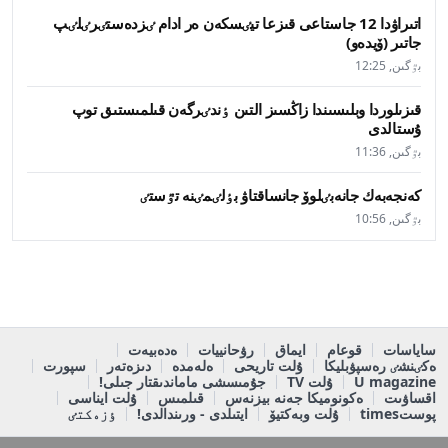
اتىراۋدا 12 جاستاعى قىزعا تيٸسكەن ەر ادام ٸزدەستٸرٸلٸپ
جاتىر (ۆيدەو)
بٷگىن, 12:25
قىزىلوردا وبلىسىندا زاڭسىز التىن ٶندٸرگەن قىلمىستىق توپ
ۇستالدى
بٷگىن, 11:36
كەنجەبەك جانەبٸلوۆ جانساقتاۋ بٶلٸمٸنە تٷستٸ
بٷگىن, 10:56
ساياسات
قوعام
ايماق
رۋحانييات
ەدەبيەت
ەكٸنشٸ رەسپۋبليكا
ۇلت تاريحى
ەلەمدە
دىزەتەر
سپورت
U magazine
ۇلت TV
جۇمىسشى ماماندىقتار جىلى!
اقساۋىت
ەكونوميكا جەنە بيزنەس
قىلمىس
ۇلت ايناسى
پوستtimes
ۇلت وبەكتيۆ
ايتىلدى - ورىندالدى!
ٶزەكتٸ