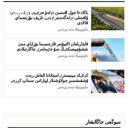
باكاد-تا جول اقىسىن تٶلەۋ تەرتٸبٸ ٶزگەرەدٸ:
ۋاقىتىلى تٶلەگەندەر ٷشٸن تاريف بۇرىنعىداي
قالادى
ەكونوميكا جەنە بيزنەس
قايتارىلعان اكتيۆتەر قارجىسىنا بۋراباي مەن
ششۋچينسكتٸڭ سۋ جٷيەلەرٸ جاڭارتىلادى
ەكونوميكا جەنە بيزنەس
كٶلٸك مينيسترٸ استانادا العاش رەت
ۇشقىشسىز جولاۋشىلار اپپاراتىن سىناپ كٶردٸ
ەكونوميكا جەنە بيزنەس
سوڭعى جاڭالىقتار