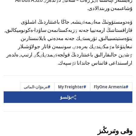
ۇشاعىمەن ورىندالادى.
ۆەدومستۆونىڭ مەلٸمەتٸنشە, جاڭا باعىتتاردىڭ اشىلۋى
قازاقستاننىڭ ارمەنييا جەنە ٶزبەكستانمەن ساۋدا-ەكونوميكالىق,
ينۆەستيتسييالىق, تۋريستٸك جەنە مەدەني بايلانىستارىن
نىعايتۋعا مٷمكٸندٸك بەرەدٸ. سونىمەن قاتار جولاۋشىلار
ٷشٸن حالىقارالىق باعىتتاردىڭ قولجەتٸمدٸلٸگٸ ارتىپ, ەلدەر
اراسىنداعى قاتىناس جاندانا تٷسپەك.
FlyOne Armenia
My Freighter
ەرەۆان-الماتى
بۆلىسۋ
وقى وتىرىڭىز