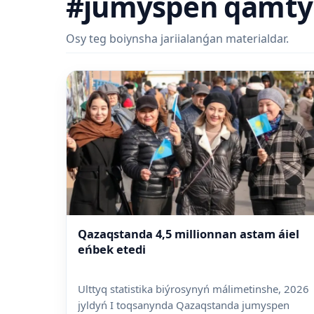
#jumyspen qamtý
Osy teg boiynsha jariialanǵan materialdar.
Qazaqstanda 4,5 millionnan astam áiel
eńbek etedi
Ulttyq statistika biýrosynyń málimetinshe, 2026
jyldyń I toqsanynda Qazaqstanda jumyspen