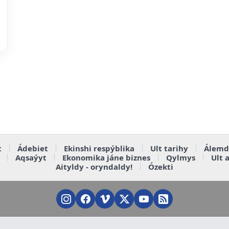
t
Ádebiet
Ekinshi respýblika
Ult tarihy
Álemd
Aqsaýyt
Ekonomika jáne biznes
Qylmys
Ult 
Aityldy - oryndaldy!
Ózekti