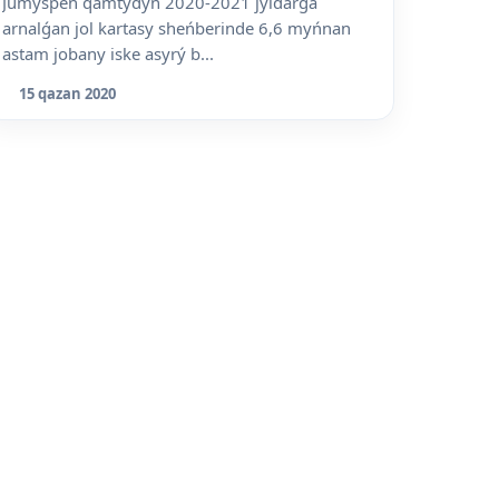
Jumyspen qamtýdyń 2020-2021 jyldarǵa
arnalǵan jol kartasy sheńberinde 6,6 myńnan
astam jobany iske asyrý b...
15 qazan 2020