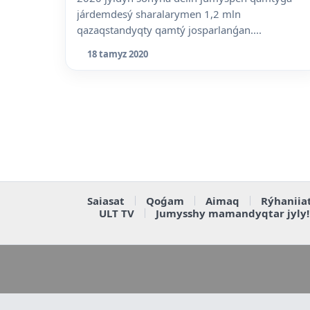
járdemdesý sharalarymen 1,2 mln
qazaqstandyqty qamtý josparlanǵan....
18 tamyz 2020
Saiasat
Qoǵam
Aimaq
Rýhaniia
ULT TV
Jumysshy mamandyqtar jyly!