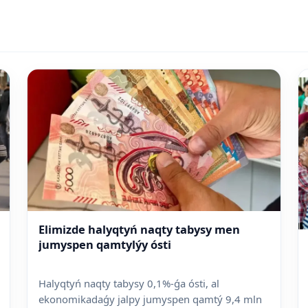
Elimizde halyqtyń naqty tabysy men
jumyspen qamtylýy ósti
Halyqtyń naqty tabysy 0,1%-ǵa ósti, al
ekonomikadaǵy jalpy jumyspen qamtý 9,4 mln