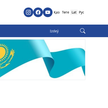
Қаз
Төте
Lat
Рус