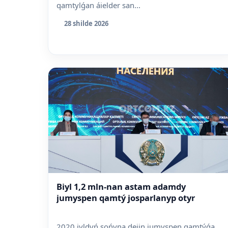
qamtylǵan áielder san...
28 shilde 2026
Biyl 1,2 mln-nan astam adamdy
jumyspen qamtý josparlanyp otyr
2020 jyldyń sońyna deiin jumyspen qamtýǵa