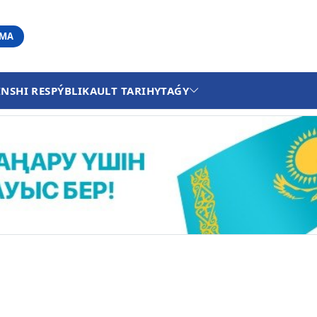
АМА
INSHI RESPÝBLIKA
ULT TARIHY
TAǴY