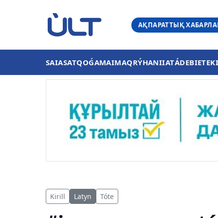
АҚПАРАТТЫҚ ХАБАРЛ
SAIASAT
QOǴAM
AIMAQ
RÝHANIIAT
ÁDEBIET
EK
Kirill
Latyn
Tóte