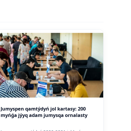
Jumyspen qamtýdyń jol kartasy: 200
myńǵa jýyq adam jumysqa ornalasty