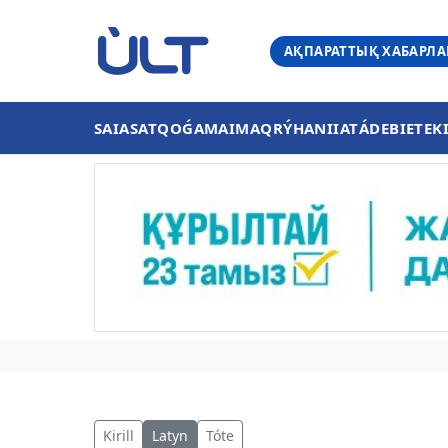
АҚПАРАТТЫҚ ХАБАРЛ
SAIASAT
QOǴAM
AIMAQ
RÝHANIIAT
ÁDEBIET
EK
Kirill
Latyn
Tóte