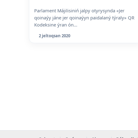
Parlament Májilisiniń jalpy otyrysynda «Jer
qoinaýy jáne jer qoinaýyn paidalaný týraly» QR
Kodeksine ýran ón...
2 jeltoqsan 2020