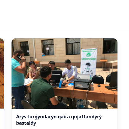
Arys turǵyndaryn qaita qujattandyrý
bastaldy