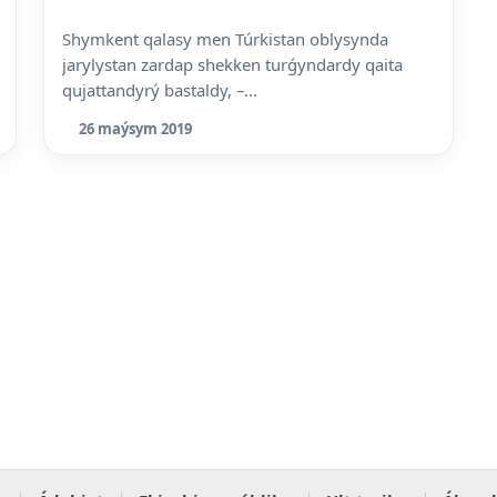
Shymkent qalasy men Túrkistan oblysynda
jarylystan zardap shekken turǵyndardy qaita
qujattandyrý bastaldy, –...
26 maýsym 2019