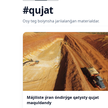
#qujat
Osy teg boiynsha jariialanǵan materialdar.
Májiliste ýran óndirýge qatysty qujat
maquldandy