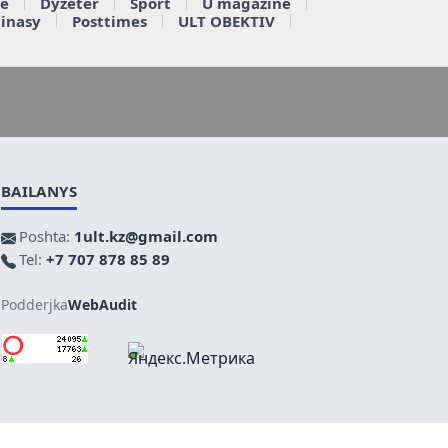
e
Dyzeter
Sport
U magazine
ainasy
Posttimes
ULT OBEKTIV
BAILANYS
Poshta:
1ult.kz@gmail.com
Tel:
+7 707 878 85 89
Podderjka
WebAudit