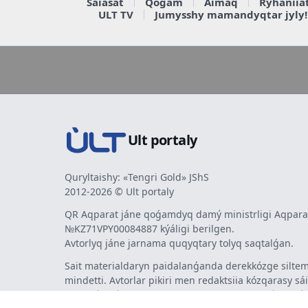
Saiasat
Qoǵam
Aimaq
Rýhaniia
ULT TV
Jumysshy mamandyqtar jyly!
Ult portaly
Quryltaishy: «Tengri Gold» JShS
2012-2026 © Ult portaly
QR Aqparat jáne qoǵamdyq damý ministrligi Aqparat
№KZ71VPY00084887 kýáligi berilgen.
Avtorlyq jáne jarnama quqyqtary tolyq saqtalǵan.
Sait materialdaryn paidalanǵanda derekkózge siltem
mindetti. Avtorlar pikiri men redaktsiia kózqarasy sá
bermeýi múmkin. Jarnama men habarlandyrýlardy