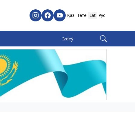
Қаз
Төте
Lat
Рус