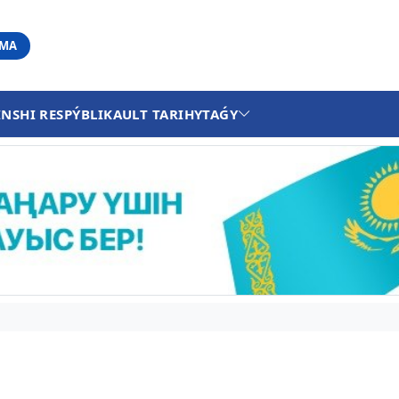
АМА
INSHI RESPÝBLIKA
ULT TARIHY
TAǴY