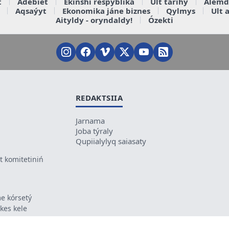
t
Ádebiet
Ekinshi respýblika
Ult tarihy
Álemd
Aqsaýyt
Ekonomika jáne biznes
Qylmys
Ult 
Aityldy - oryndaldy!
Ózekti
REDAKTSIIA
Jarnama
Joba týraly
Qupiialylyq saiasaty
 komitetiniń
e kórsetý
ikes kele
ń mazmunyna