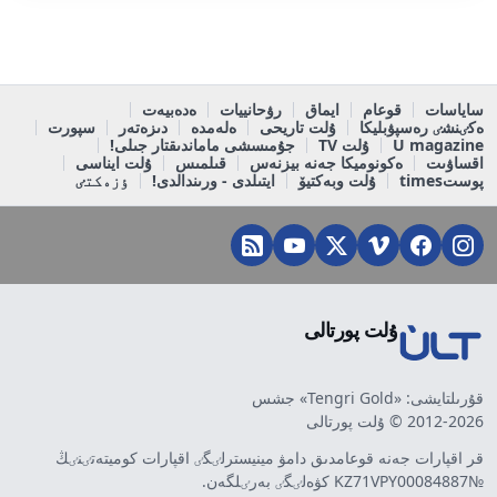
ساياسات
قوعام
ايماق
رۋحانييات
ەدەبيەت
ەكٸنشٸ رەسپۋبليكا
ۇلت تاريحى
ەلەمدە
دىزەتەر
سپورت
U magazine
ۇلت TV
جۇمىسشى ماماندىقتار جىلى!
اقساۋىت
ەكونوميكا جەنە بيزنەس
قىلمىس
ۇلت ايناسى
پوستtimes
ۇلت وبەكتيۆ
ايتىلدى - ورىندالدى!
ٶزەكتٸ
ۇلت پورتالى
قۇرىلتايشى: «Tengri Gold» جشس
2012-2026 © ۇلت پورتالى
قر اقپارات جەنە قوعامدىق دامۋ مينيسترلٸگٸ اقپارات كوميتەتٸنٸڭ
№KZ71VPY00084887 كۋەلٸگٸ بەرٸلگەن.