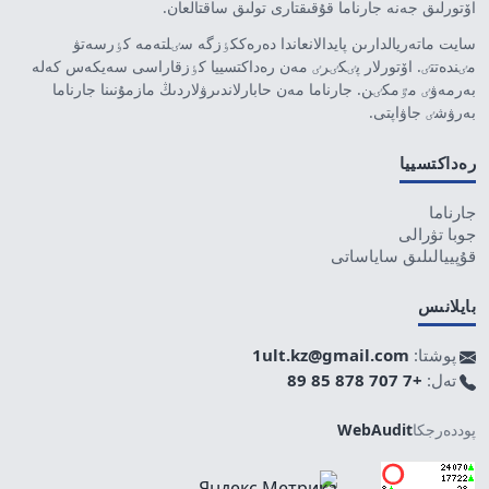
اۆتورلىق جەنە جارناما قۇقىقتارى تولىق ساقتالعان.
سايت ماتەريالدارىن پايدالانعاندا دەرەككٶزگە سٸلتەمە كٶرسەتۋ
مٸندەتتٸ. اۆتورلار پٸكٸرٸ مەن رەداكتسييا كٶزقاراسى سەيكەس كەلە
بەرمەۋٸ مٷمكٸن. جارناما مەن حابارلاندىرۋلاردىڭ مازمۇنىنا جارناما
بەرۋشٸ جاۋاپتى.
رەداكتسييا
جارناما
جوبا تۋرالى
قۇپييالىلىق ساياساتى
بايلانىس
پوشتا:
1ult.kz@gmail.com
تەل:
+7 707 878 85 89
پوددەرجكا
WebAudit