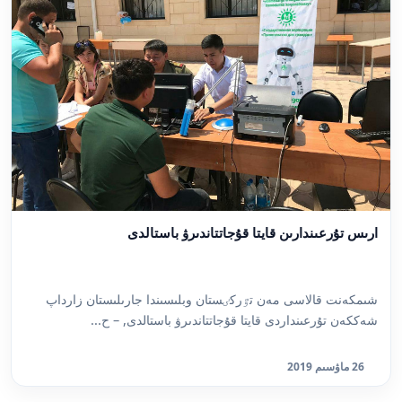
ارىس تۇرعىندارىن قايتا قۇجاتتاندىرۋ باستالدى
شىمكەنت قالاسى مەن تٷركٸستان وبلىسىندا جارىلىستان زارداپ
شەككەن تۇرعىنداردى قايتا قۇجاتتاندىرۋ باستالدى, – ح...
26 ماۋسىم 2019