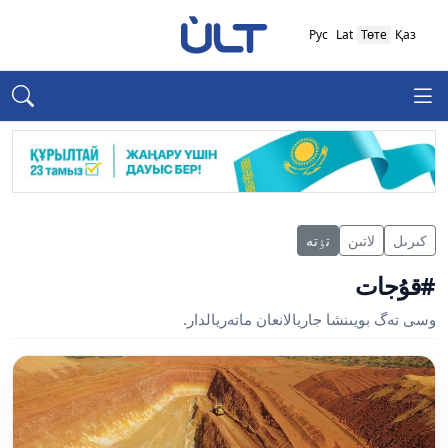
Рус
Lat
Төте
Қаз
كىرىل
لاتىن
تٶتە
#قۇجات
وسى تەگ بويىنشا جاريالانعان ماتەريالدار.