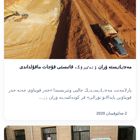
مەجٸلٸستە ۋران ٶندٸرۋگە قاتىستى قۇجات ماقۇلداندى
پارلامەنت مەجٸلٸسٸنٸڭ جالپى وتىرىسىندا «جەر قويناۋى جەنە جەر
قويناۋىن پايدالانۋ تۋرالى» قر كودەكسٸنە ۋران ٶن...
2 جەلتوقسان 2020