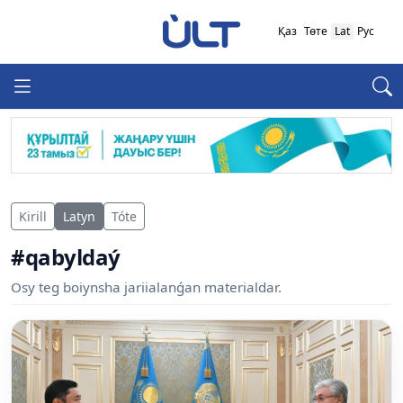
Қаз
Төте
Lat
Рус
Kirill
Latyn
Tóte
#qabyldaý
Osy teg boiynsha jariialanǵan materialdar.