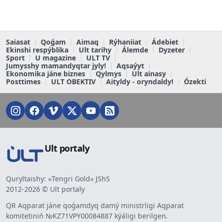
Saiasat
Qoǵam
Aimaq
Rýhaniiat
Ádebiet
Ekinshi respýblika
Ult tarihy
Álemde
Dyzeter
Sport
U magazine
ULT TV
Jumysshy mamandyqtar jyly!
Aqsaýyt
Ekonomika jáne biznes
Qylmys
Ult ainasy
Posttimes
ULT OBEKTIV
Aityldy - oryndaldy!
Ózekti
Ult portaly
Quryltaishy: «Tengri Gold» JShS
2012-2026 © Ult portaly
QR Aqparat jáne qoǵamdyq damý ministrligi Aqparat
komitetiniń №KZ71VPY00084887 kýáligi berilgen.