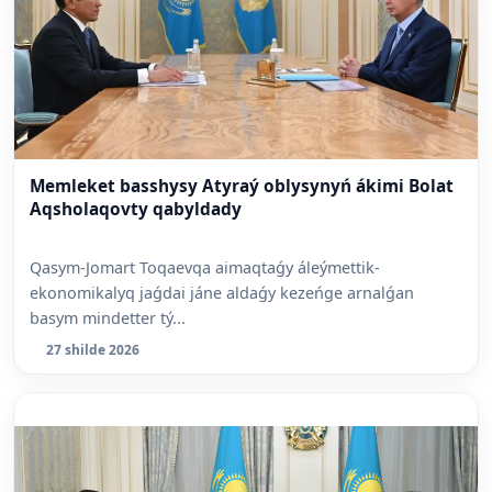
Memleket basshysy Atyraý oblysynyń ákimi Bolat
Aqsholaqovty qabyldady
Qasym-Jomart Toqaevqa aimaqtaǵy áleýmettik-
ekonomikalyq jaǵdai jáne aldaǵy kezeńge arnalǵan
basym mindetter tý...
27 shilde 2026