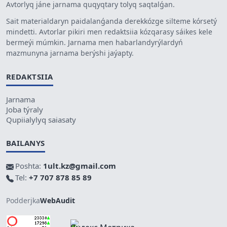
Avtorlyq jáne jarnama quqyqtary tolyq saqtalǵan.
Sait materialdaryn paidalanǵanda derekkózge silteme kórsetý
mindetti. Avtorlar pikiri men redaktsiia kózqarasy sáikes kele
bermeýi múmkin. Jarnama men habarlandyrýlardyń
mazmunyna jarnama berýshi jaýapty.
REDAKTSIIA
Jarnama
Joba týraly
Qupiialylyq saiasaty
BAILANYS
Poshta:
1ult.kz@gmail.com
Tel:
+7 707 878 85 89
Podderjka
WebAudit