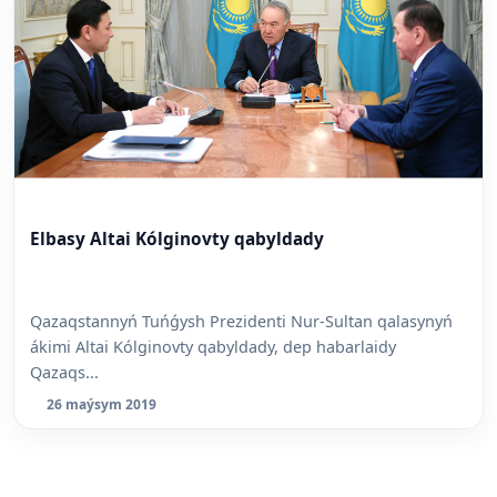
Elbasy Altai Kólginovty qabyldady
Qazaqstannyń Tuńǵysh Prezidenti Nur-Sultan qalasynyń
ákimi Altai Kólginovty qabyldady, dep habarlaidy
Qazaqs...
26 maýsym 2019