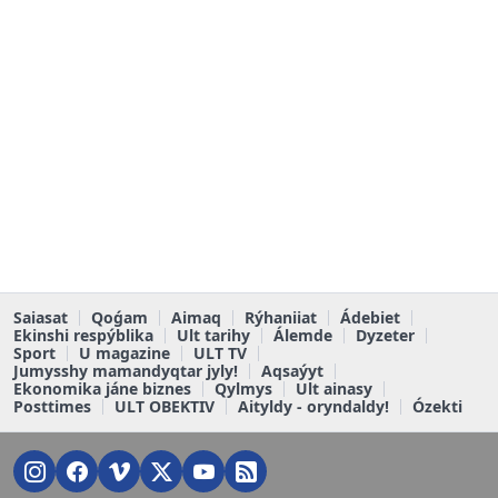
Saiasat
Qoǵam
Aimaq
Rýhaniiat
Ádebiet
Ekinshi respýblika
Ult tarihy
Álemde
Dyzeter
Sport
U magazine
ULT TV
Jumysshy mamandyqtar jyly!
Aqsaýyt
Ekonomika jáne biznes
Qylmys
Ult ainasy
Posttimes
ULT OBEKTIV
Aityldy - oryndaldy!
Ózekti