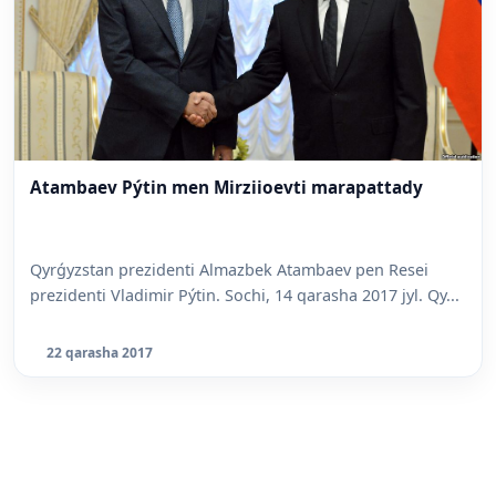
Atambaev Pýtin men Mirziioevti marapattady
Qyrǵyzstan prezidenti Almazbek Atambaev pen Resei
prezidenti Vladimir Pýtin. Sochi, 14 qarasha 2017 jyl. Qy...
22 qarasha 2017