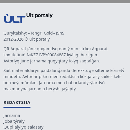
Ult portaly
Quryltaishy: «Tengri Gold» JShS
2012-2026 © Ult portaly
QR Aqparat jáne qoǵamdyq damý ministrligi Aqparat
komitetiniń №KZ71VPY00084887 kýáligi berilgen.
Avtorlyq jáne jarnama quqyqtary tolyq saqtalǵan.
Sait materialdaryn paidalanǵanda derekkózge silteme kórsetý
mindetti. Avtorlar pikiri men redaktsiia kózqarasy sáikes kele
bermeýi múmkin. Jarnama men habarlandyrýlardyń
mazmunyna jarnama berýshi jaýapty.
REDAKTSIIA
Jarnama
Joba týraly
Qupiialylyq saiasaty