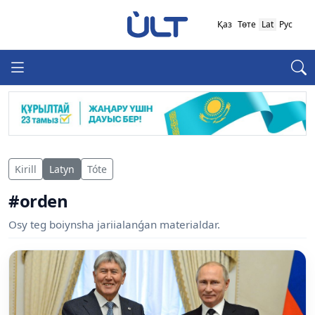
Қаз
Төте
Lat
Рус
Kirill
Latyn
Tóte
#orden
Osy teg boiynsha jariialanǵan materialdar.